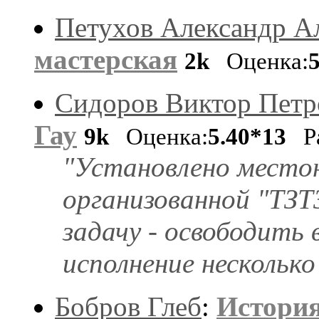
Петухов Александр А
мастерская
2k
Оценка:
Сидоров Виктор Петр
Гау
9k
Оценка:
5.40*13
Ра
"Установлено место
организованной "ТЗТ
задачу - освободить 
исполнение несколько
Бобров Глеб
:
История