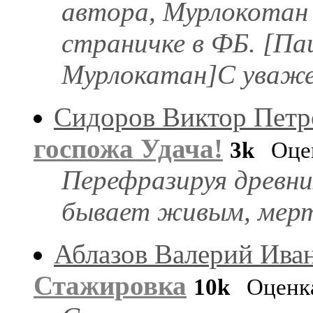
автора, Мурлокотан
страничке в ФБ. [П
Мурлокатан]С уважен
Сидоров Виктор Петр
госпожа Удача!
3k
Оцен
Перефразируя древни
бывает живым, мерт
Аблазов Валерий Ива
Стажировка
10k
Оценк