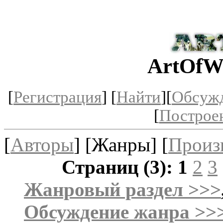
ArtOfW
[
Регистрация
] [
Найти
][
Обсуж
[
Построе
[
Авторы
] [Жанры] [
Произ
Страниц (3):
1
2
3
Жанровый раздел >>>
Обсуждение жанра >>