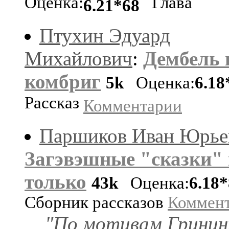
Оценка:
Глава
6.21*68
Птухин Эдуард
Михайлович
:
Дембель 
комбриг
5k
Оценка:
6.18
Рассказ
Комментарии
Паршиков Иван Юрье
Загэвэшные "сказки" 
только
43k
Оценка:
6.18*
Сборник рассказов
Коммен
"По мотивам Гринин