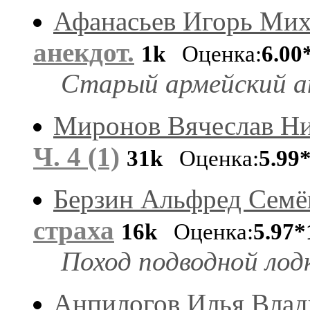
Афанасьев Игорь Ми
анекдот.
1k
Оценка:
6.00
Старый армейский а
Миронов Вячеслав Ни
Ч. 4 (1)
31k
Оценка:
5.99
Берзин Альфред Семё
страха
16k
Оценка:
5.97*
Поход подводной лод
Анпилогов Илья Вла