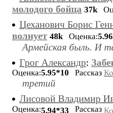
молодого бойца
37k
Оце
Цеханович Борис Ген
волнует
48k
Оценка:
5.9
Армейская быль. И та
Грог Александр
:
Забе
Оценка:
5.95*10
Рассказ
Ко
третий
Лисовой Владимир И
Оценка:
Рассказ
5.94*33
Ко