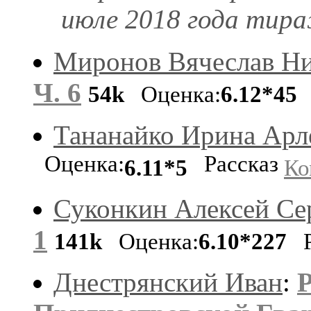
июле 2018 года тира
Миронов Вячеслав Ни
Ч. 6
54k
Оценка:
6.12*45
Тананайко Ирина Арл
Оценка:
Рассказ
6.11*5
Ко
Суконкин Алексей Се
1
141k
Оценка:
6.10*227
Р
Днестрянский Иван
:
Р