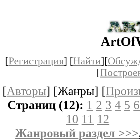
ArtOf
[
Регистрация
] [
Найти
][
Обсуж
[
Построе
[
Авторы
] [Жанры] [
Произ
Страниц (12):
1
2
3
4
5
6
10
11
12
Жанровый раздел >>>