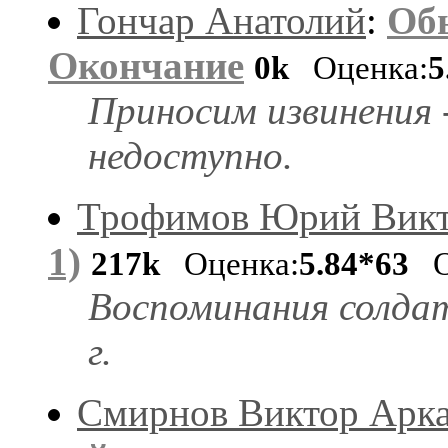
Гончар Анатолий
:
Об
Окончание
0k
Оценка:
5
Приносим извинения 
недоступно.
Трофимов Юрий Викт
1)
217k
Оценка:
5.84*63
О
Воспоминания солда
г.
Смирнов Виктор Арк