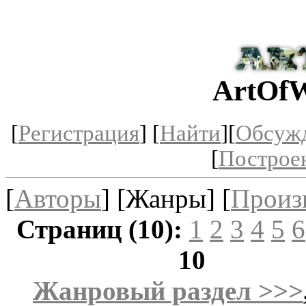
ArtOfW
[
Регистрация
] [
Найти
][
Обсуж
[
Построе
[
Авторы
] [Жанры] [
Произ
Страниц (10):
1
2
3
4
5
6
10
Жанровый раздел >>>