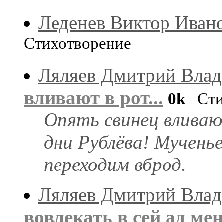
Леденев Виктор Иван
Стихотворение
Ляляев Дмитрий Вла
вливают в рот...
0k
Сти
Опять свинец вливаю
дни Рублёва! Мученье
переходим вброд.
Ляляев Дмитрий Вла
вовлекать в сей ад ме