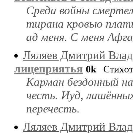
Среди войны смертел
тирана кровью плати
ад меня. С меня Афг
Ляляев Дмитрий Вла
лицеприятья
0k
Стихот
Карман бездонный на
честь. Иуд, лишённых
перечесть.
Ляляев Дмитрий Вла