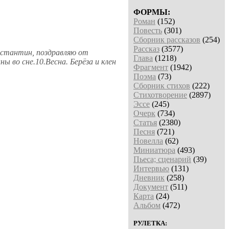
ФОРМЫ:
Роман
(152)
Повесть
(301)
Сборник рассказов
(254)
Рассказ
(3577)
онстантин, поздравляю от
Глава
(1218)
ы во сне.10.Весна. Берёза и клен
Фрагмент
(1942)
Поэма
(73)
Сборник стихов
(222)
Стихотворение
(2897)
Эссе
(245)
Очерк
(734)
Статья
(2380)
Песня
(721)
Новелла
(62)
Миниатюра
(493)
Пьеса; сценарий
(39)
Интервью
(131)
Дневник
(258)
Документ
(511)
Карта
(24)
Альбом
(472)
РУЛЕТКА: