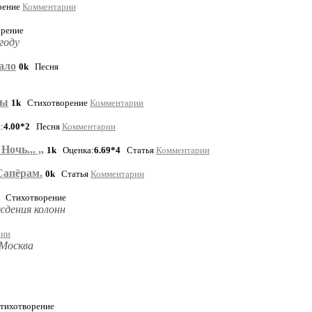
рение
Комментарии
рение
году
ало
0k
Песня
ры
1k
Стихотворение
Комментарии
:
4.00*2
Песня
Комментарии
очь... ,,
1k
Оценка:
6.69*4
Статья
Комментарии
Сапёрам.
0k
Статья
Комментарии
Стихотворение
ждения колонн
рии
 Москва
ихотворение