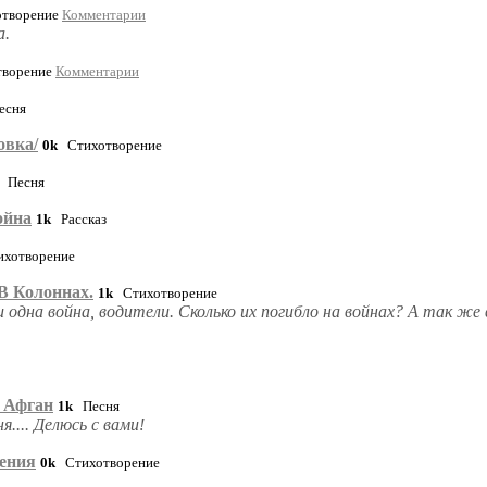
творение
Комментарии
а.
ворение
Комментарии
сня
овка/
0k
Стихотворение
Песня
ойна
1k
Рассказ
хотворение
В Колоннах.
1k
Стихотворение
 одна война, водители. Сколько их погибло на войнах? А так ж
в Афган
1k
Песня
я.... Делюсь с вами!
дения
0k
Стихотворение