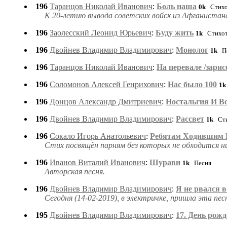
196
Таранцов Николай Иванович
:
Боль наша
0k
Стихо
К 20-летию вывода советских войск из Афганистан
196
Заолесский Леонид Юрьевич
:
Буду жить
1k
Стихот
196
Двойнев Владимир Владимирович
:
Монолог
1k
Пе
196
Таранцов Николай Иванович
:
На перевале /зарис
196
Соломонов Алексей Генрихович
:
Нас было 100
1k
196
Донцов Александр Дмитриевич
:
Ностальгия И В
196
Двойнев Владимир Владимирович
:
Рассвет
1k
Сти
196
Сокало Игорь Анатольевич
:
Ребятам Ходившим 
Стих посвящён парням без которых не обходится ни
196
Иванов Виталий Иванович
:
Шурави
1k
Песня
Авторская песня.
196
Двойнев Владимир Владимирович
:
Я не рвался 
Сегодня (14-02-2019), в электричке, пришла эта песн
195
Двойнев Владимир Владимирович
:
17. День рож