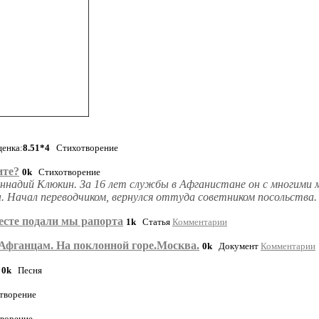
енка:
8.51*4
Стихотворение
ите?
0k
Стихотворение
ннадий Клюкин. За 16 лет службы в Афганистане он с многими м
ы. Начал переводчиком, вернулся оттуда советником посольства.
есте подали мы рапорта
1k
Статья
Комментарии
Афганцам. На поклонной горе.Москва.
0k
Документ
Комментарии
0k
Песня
ворение
ворение