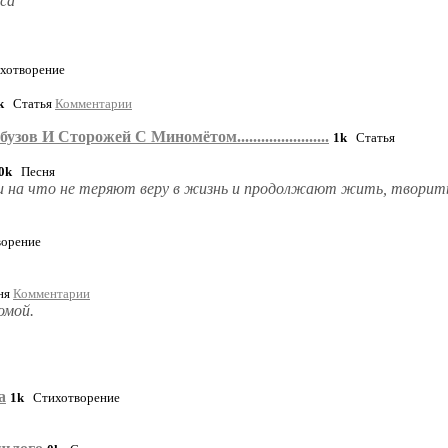
сса
отворение
k
Статья
Комментарии
ов И Сторожей С Миномётом.......................
1k
Статья
0k
Песня
ни на что не теряют веру в жизнь и продолжают жить, творить
орение
ня
Комментарии
омой.
а
1k
Стихотворение