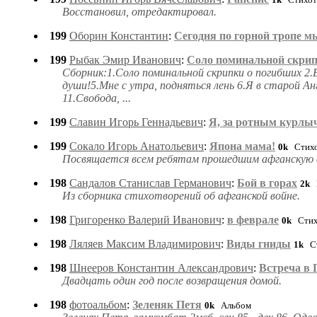
Восстановил, отредактировал.
199
Оборин Константин
:
Сегодня по горной тропе м
199
Рыбак Эмир Иванович
:
Соло поминальной скрип
Сборник:1.Соло поминальной скрипки о погибших 2.
души!5.Мне с утра, подняться лень 6.Я в старой Анг
11.Свобода, ...
199
Славин Игорь Геннадьевич
:
Я, за ротным курлыча
199
Сокало Игорь Анатольевич
:
Япона мама!
0k
Стихо
Посвящается всем ребятам прошедшим афганскую 
198
Сандалов Станислав Германович
:
Бой в горах
2k
П
Из сборника стихотворений об афганской войне.
198
Григоренко Валерий Иванович
:
в феврале
0k
Стих
198
Ляляев Максим Владимирович
:
Виды гниды
1k
Ст
198
Шнееров Константин Александрович
:
Встреча в 
Двадцать один год после возвращения домой.
198
фотоальбом
:
Зеленяк Петя
0k
Альбом