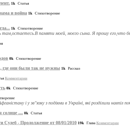
лент.
1k
Статья
мама и война
1k
Стихотворение
да...
1k
Стихотворение
ь там,остаетесь.В памяти моей, моего сына. Я прошу его,что б
ня
одов
0k
Стихотворение
, где они были так не нужны
1k
Рассказ
ья
Комментарии
уть
0k
Стихотворение
ворение
Афганiстану i у зв"язку з подiями в Українi, якi роздiлили навпiл
солнце ....
0k
Статья
и Судеб - Продолжение от 08/01/2010
19k
Глава
Комментарии