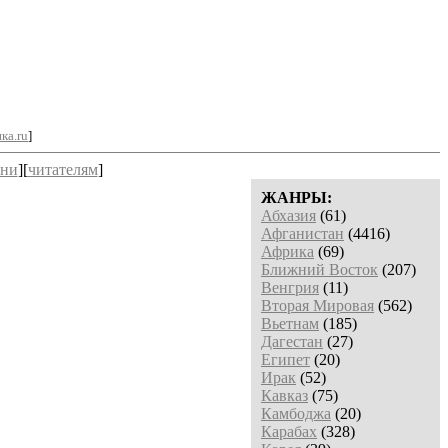
ка.ru
]
ни
][
читателям
]
ЖАНРЫ:
Абхазия
(61)
Афганистан
(4416)
Африка
(69)
Ближний Восток
(207)
Венгрия
(11)
Вторая Мировая
(562)
Вьетнам
(185)
Дагестан
(27)
Египет
(20)
Ирак
(52)
Кавказ
(75)
Камбоджа
(20)
Карабах
(328)