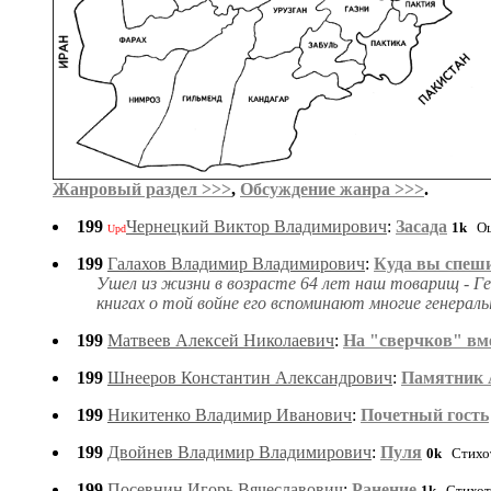
Жанровый раздел >>>
,
Обсуждение жанра >>>
.
199
Чернецкий Виктор Владимирович
:
Засада
1k
Оц
Upd
199
Галахов Владимир Владимирович
:
Куда вы спеш
Ушел из жизни в возрасте 64 лет наш товарищ - Ге
книгах о той войне его вспоминают многие генерал
199
Матвеев Алексей Николаевич
:
На "сверчков" вм
199
Шнееров Константин Александрович
:
Памятник 
199
Никитенко Владимир Иванович
:
Почетный гость
199
Двойнев Владимир Владимирович
:
Пуля
0k
Стихот
199
Посевнин Игорь Вячеславович
:
Ранение
1k
Стихот