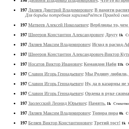
198
Двойнев Владимир Владимирович
:
Что-то из пр
197
Ляляев Дмитрий Владимирович
:
В памяти распя
Для борьбы потребная харизмаРвётся Правдой сквоз
197
Матвеев Алексей Николаевич
:
Верблюды то, чем
197
Шнееров Константин Александрович
:
Другу
1k
Ст
197
Ляляев Максим Владимирович
:
Исход в расход-А
197
Шнееров Константин Александрович-Виктор Кут
197
Носатов Виктор Иванович
:
Командон Наби
11k
Оч
197
Славин Игорь Геннадьевич
:
Мы Родину любили, 
197
Славин Игорь Геннадьевич
:
Ну, да в казармы не 
197
Славин Игорь Геннадьевич
:
Ордена в руке сжима
197
Заолесский Леонид Юрьевич
:
Память.
1k
Стихотво
197
Ляляев Максим Владимирович
:
Топора пора
0k
Ст
197
Беляев Виктор Константинович
:
Третий тост!
1k
С