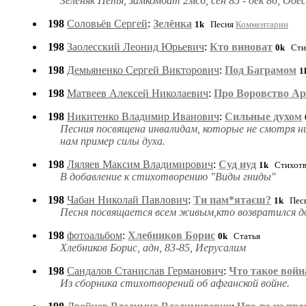
Зеленяк Петя, замкомбат 2мсб, сен 85 - дек 86, Оде
198
Соловьёв Сергей
:
Зелёнка
1k
Песня
Комментарии
198
Заолесский Леонид Юрьевич
:
Кто виноват
0k
Стих
198
Демьяненко Сергей Викторович
:
Под Баграмом
1
198
Матвеев Алексей Николаевич
:
Про Воровство Арбуз
198
Никитенко Владимир Иванович
:
Сильные духом
Песния посвящена инвалидам, которые не смотря 
нам пример силы духа.
198
Ляляев Максим Владимирович
:
Суд иуд
1k
Стихотв
В добавление к стихотворению "Виды гниды"
198
Чабан Николай Павлович
:
Ти пам*ятаєш?
1k
Пес
Песня посвящается всем живым,кто возвратился д
198
фотоальбом
:
Хлебников Борис
0k
Статья
Хлебников Борис, адн, 83-85, Иерусалим
198
Сандалов Станислав Германович
:
Что такое войн
Из сборника стихотворений об афганской войне.