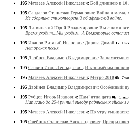
195
Матвеев Алексей Николаевич
:
Бой длинною в 10 
195
Сандалов Станислав Германович
:
Война и мама, 
Из сборника стихотворений об афганской войне.
195
Литвинский Юрий Владимирович
:
Вы с нами всег
Время уходит...Мы уходим...А Вы,которые осталис
195
Иванов Виталий Иванович
:
Дорога Домой
1k
Пес
Авторская песня.
195
Двойнев Владимир Владимирович
:
За памятью г
195
Славин Игорь Геннадьевич
:
И к знамёнам полков
195
Матвеев Алексей Николаевич
:
Метро 2010
0k
Стат
195
Двойнев Владимир Владимирович
:
Особенный п
195
Рубцов Игорь Иванович
:
Пам"ятна дата
0k
Стихот
Написано до 25-ї рiчницi виводу радянських вiйськ з 
195
Матвеев Алексей Николаевич
:
По утру умывается 
195
Олейник Станислав Александрович
:
Превратност