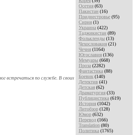
Корея
(39)
Осетия
(63)
Пакистан
(16)
Приднестровье
(95)
Сирия
(1)
Украина
(422)
Таджикистан
(89)
Фолькленды
(13)
Чехословакия
(21)
Чечня
(1164)
Югославия
(136)
Мемуары
(668)
Проза
(2282)
Фантастика
(88)
Боевик
(140)
ог встречаться по службе. В своих
Детектив
(41)
Детская
(62)
Драматургия
(33)
Публицистика
(619)
История
(1042)
Литобзор
(128)
Юмор
(632)
Перевод
(166)
Translation
(80)
Политика
(1765)