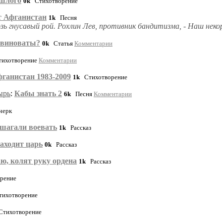
ошлого
0k
Стихотворение
т Афганистан
1k
Песня
ь гнусавый рой. Рохлин Лев, противник бандитизма, - Наш неко
 виноваты?
0k
Статья
Комментарии
ихотворение
Комментарии
фганистан 1983-2009
1k
Стихотворение
ырь
:
Кабы знать 2
6k
Песня
Комментарии
ерк
шагали воевать
1k
Рассказ
заходит царь
0k
Рассказ
ю, колят руку ордена
1k
Рассказ
рение
ихотворение
тихотворение