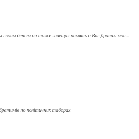
ы своим детям он тоже завещал память о Вас,братья мои...
 побратимiв по полiтичних таборах