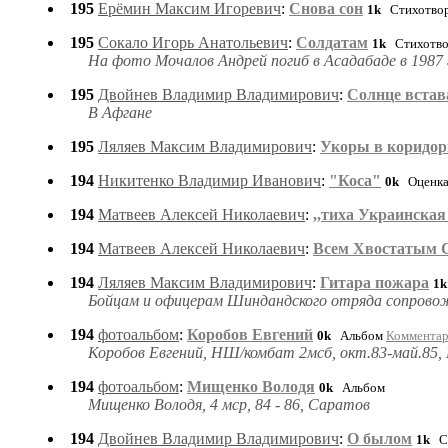
195
Ерёмин Максим Игоревич
:
Снова сон
1k
Стихотво
195
Сокало Игорь Анатольевич
:
Солдатам
1k
Стихотво
На фото Мочалов Андрей погиб в Асадабаде в 1987 
195
Двойнев Владимир Владимирович
:
Солнце встав
В Афгане
195
Ляляев Максим Владимирович
:
Укоры в коридо
194
Никитенко Владимир Иванович
:
"Коса"
0k
Оценка
194
Матвеев Алексей Николаевич
:
,,тиха Украинская Н
194
Матвеев Алексей Николаевич
:
Всем Хвостатым 
194
Ляляев Максим Владимирович
:
Гитара пожара
1k
Бойцам и офицерам Шиндандского отряда сопрово
194
фотоальбом
:
Коробов Евгений
0k
Альбом
Коммента
Коробов Евгений, НШ/комбат 2мсб, окт.83-май.85,
194
фотоальбом
:
Мищенко Володя
0k
Альбом
Мищенко Володя, 4 мср, 84 - 86, Саратов
194
Двойнев Владимир Владимирович
:
О былом
1k
Ст