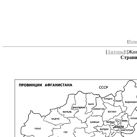
[
Реги
[
Авторы
] [Жан
Страниц