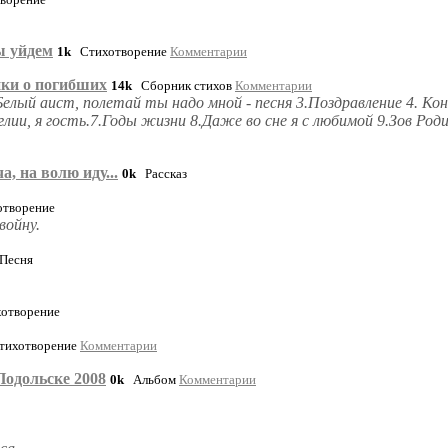
ы уйдем
1k
Стихотворение
Комментарии
ки о погибших
14k
Сборник стихов
Комментарии
Белый аист, полетай ты надо мной - песня 3.Поздравление 4. К
лии, я гость.7.Годы жизни 8.Даже во сне я с любимой 9.Зов Родин
, на волю иду...
0k
Рассказ
творение
войну.
есня
отворение
ихотворение
Комментарии
Подольске 2008
0k
Альбом
Комментарии