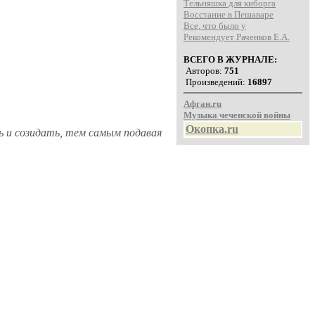
Тельняшка для киборга
Восстание в Пешаваре
Все, что было у
Рекомендует Раченков Е.А.
ВСЕГО В ЖУРНАЛЕ:
Авторов:
751
Произведений:
16897
Афган.ru
Музыка чеченской войны
Окопка.ru
 и созидать, тем самым подавая