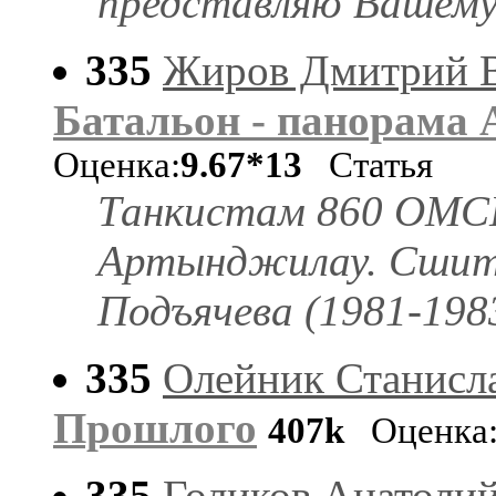
представляю Вашему
335
Жиров Дмитрий 
Батальон - панорама
Оценка:
9.67*13
Статья
Танкистам 860 ОМС
Артынджилау. Сшит
Подъячева (1981-198
335
Олейник Станисл
Прошлого
407k
Оценка
335
Голиков Анатоли