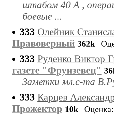
штабом 40 А , опера
боевые ...
333
Олейник Станисл
Правоверный
362k
Оце
333
Руденко Виктор Г
газете "Фрунзевец"
36
Заметки мл.с-та В.Р
333
Карцев Александ
Прожектор
10k
Оценка: