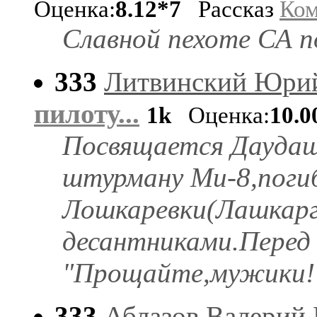
Оценка:
8.12*7
Рассказ
Ком
Славной пехоте СА п
333
Литвинский Юри
пилоту...
1k
Оценка:
10.0
Посвящается Даудаш
штурману Ми-8,погиб
Лошкаревки(Лашкарг
десантниками.Перед 
"Прощайте,мужики!
333
Аблазов Валерий