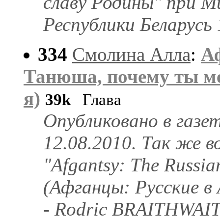
славу Родины" при 
Республики Беларусь 
334
Смолина Алла
:
А
Танюшa, почему ты ме
я)
39k
Глава
Опубликовано в газе
12.08.2010. Так же в
"Afgantsy: The Russia
(Афганцы: Русские в
- Rodric BRAITHWAI