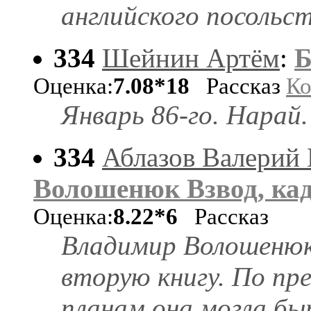
английского посольств
334
Шейнин Артём
:
Б
Оценка:
7.08*18
Рассказ
Ко
Январь 86-го. Нарай.
334
Аблазов Валерий
Волошенюк Взвод, кад
Оценка:
8.22*6
Рассказ
Владимир Волошенюк
вторую книгу. По п
планам она могла бы