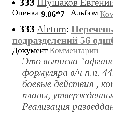
333
Шушаков Евгени
Оценка:
Альбом
9.06*7
Ко
333
Aletum
:
Перечень
подразделений 56 одш
Документ
Комментарии
Это выписка "афганс
формуляра в/ч п.п. 4
боевые действия , к
планы, утвержденны
Реализация разведда