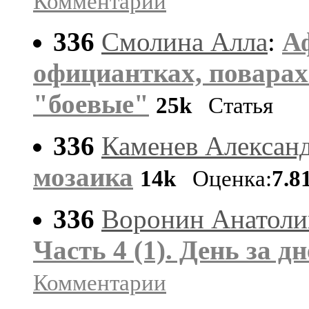
Комментарии
336
Смолина Алла
:
Аф
официантках, поварах
"боевые"
25k
Статья
336
Каменев Алексан
мозаика
14k
Оценка:
7.8
336
Воронин Анатоли
Часть 4 (1). День за д
Комментарии