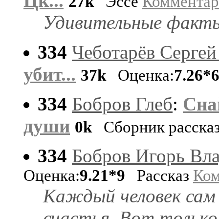
Цк...
27k
Эссе
Коммента
Удивительные факты
334
Чеботарёв Сергей
убит...
37k
Оценка:
7.26*
334
Бобров Глеб
:
Сна
души
0k
Сборник расска
334
Бобров Игорь Вл
Оценка:
9.21*9
Рассказ
Ком
Каждый человек сам 
счастья. Вот только