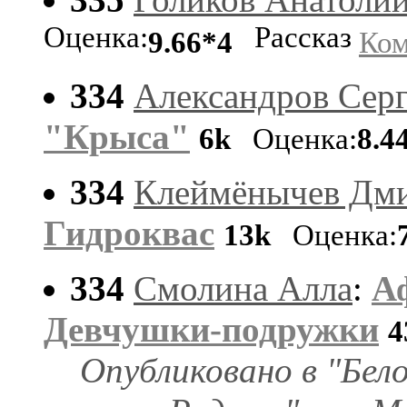
Оценка:
Рассказ
9.66*4
Ком
334
Александров Сер
"Крыса"
6k
Оценка:
8.4
334
Клеймёнычев Дми
Гидроквас
13k
Оценка:
334
Смолина Алла
:
А
Дeвчушки-подружки
4
Опубликовано в "Бело