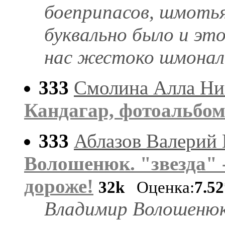
боеприпасов, шмотья
буквально было и это
нас жестоко шмонали 
333
Смолина Алла Ни
Кандагар, фотоальбом
333
Аблазов Валерий
Волошенюк. "звезда" -
дороже!
32k
Оценка:
7.5
Владимир Волошенюк