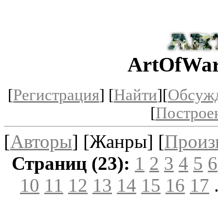
ArtOfWar
[
Регистрация
] [
Найти
][
Обсуж
[
Построе
[
Авторы
] [Жанры] [
Произ
Страниц (23):
1
2
3
4
5
6
10
11
12
13
14
15
16
17
.