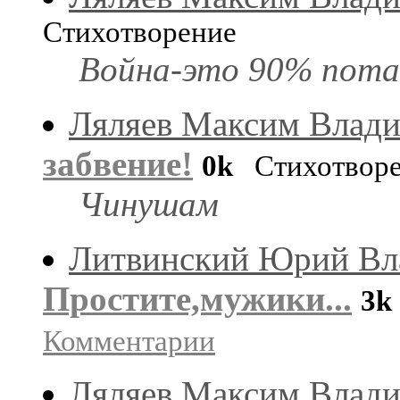
Стихотворение
Война-это 90% пота 
Ляляев Максим Влад
забвение!
0k
Стихотворе
Чинушам
Литвинский Юрий Вл
Простите,мужики...
3k
Комментарии
Ляляев Максим Влад