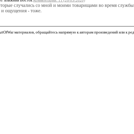
0. Ближний Восток
Комментарии: 11 (26/03/2020)
которые случались со мной и моими товарищами во время службы 
 и ощущения - тоже.
tOfWar материалов, обращайтесь напрямую к авторам произведений или к редак