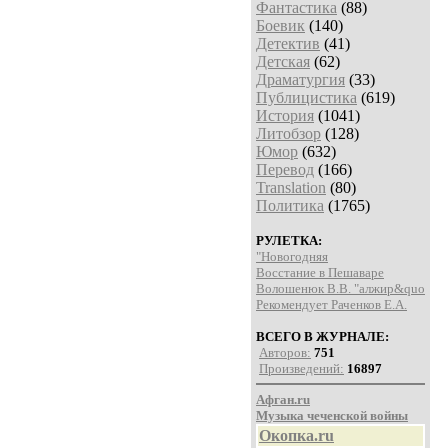
Фантастика
(88)
Боевик
(140)
Детектив
(41)
Детская
(62)
Драматургия
(33)
Публицистика
(619)
История
(1041)
Литобзор
(128)
Юмор
(632)
Перевод
(166)
Translation
(80)
Политика
(1765)
РУЛЕТКА:
"Новогодняя
Восстание в Пешаваре
Волошенюк В.В. "алжир&quo
Рекомендует Раченков Е.А.
ВСЕГО В ЖУРНАЛЕ:
Авторов:
751
Произведений:
16897
Афган.ru
Музыка чеченской войны
Окопка.ru