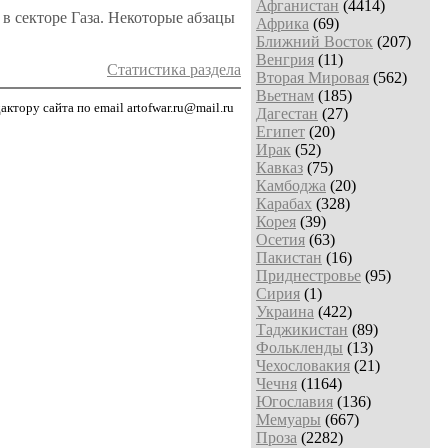
Афганистан
(4414)
в секторе Газа. Некоторые абзацы
Африка
(69)
Ближний Восток
(207)
Венгрия
(11)
Статистика раздела
Вторая Мировая
(562)
Вьетнам
(185)
тору сайта по email artofwar.ru@mail.ru
Дагестан
(27)
Египет
(20)
Ирак
(52)
Кавказ
(75)
Камбоджа
(20)
Карабах
(328)
Корея
(39)
Осетия
(63)
Пакистан
(16)
Приднестровье
(95)
Сирия
(1)
Украина
(422)
Таджикистан
(89)
Фолькленды
(13)
Чехословакия
(21)
Чечня
(1164)
Югославия
(136)
Мемуары
(667)
Проза
(2282)