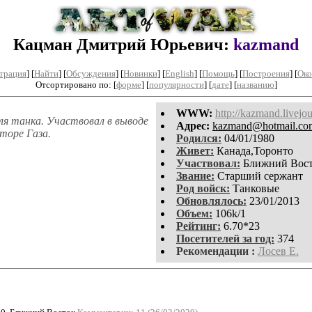
Кацман Дмитрий Юрьевич:
kazmand
трация
]
[
Найти
] [
Обсуждения
] [
Новинки
] [
English
] [
Помощь
] [
Построения
]
[
Око
Отсортировано по: [
форме
] [
популярности
] [
дате
] [
названию
]
WWW:
http://kazmand.livejo
я танка. Участвовал в выводе
Aдpeс:
kazmand@hotmail.co
кторе Газа.
Родился:
04/01/1980
Живет:
Канада,Торонто
Участвовал:
Ближний Вос
Звание:
Старший сержант
Род войск:
Танковые
Обновлялось:
23/01/2013
Объем:
106k/1
Рейтинг:
6.70*23
Посетителей за год:
374
Рекомендации :
Лосев Е.