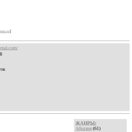
пка.ru
]
urnal.com/
m
ток
ЖАНРЫ:
Абхазия
(61)