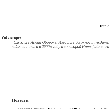
[
Регис
Об авторе:
Служил в Армии Обороны Израиля в должности водител
войск из Ливана в 2000м году и во второй Интифаде в се
Повесть:
Хозяин Судьбы
106k