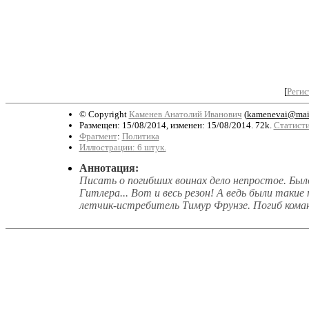
[
Регис
© Copyright
Каменев Анатолий Иванович
(
kamenevai@mail
Размещен: 15/08/2014, изменен: 15/08/2014. 72k.
Статисти
Фрагмент
:
Политика
Иллюстрации: 6 штук.
Аннотация:
Писать о погибших воинах дело непростое. Был
Гитлера... Вот и весь резон! А ведь были таки
летчик-истребитель Тимур Фрунзе. Погиб кома