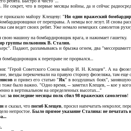
о ребята. Быстро и чисто"...
. Не секрет, что в первые месяцы войны, да и сейчас радиосре
е приказало майору Клещеву: "
Ни один вражеский бомбардир
бомбардировщики от переправы. А немцы все лезут. И снова расс
а сам ведет своих ребят. Уже немало немецких самолетов рух
я свою машину на бомбардировщик врага, и нажимает гашетку.
дир группы полковник В. Сталин.
". Падают, разламываясь и брызжа огнем, два "мессершмитта"
н бомбардировщик к переправе не прорвался...
ия: "Герой Советского Союза майор И. Н. Клещев". А на фюзе
ороне, звезды перекочевали на правую сторону фюзеляжа, там еще о
енисов
и привез его статью "
Як
" в воздушных боях", занявшую 
 тоже было важно. "Одно время, -- заметил Клещев, -- кое у ког
енно в вертикальном на определенных высотах..."
тьи:
за последние месяцы полк сбил 98 вражеских самолетов
!
ин
и сказал, что
погиб Клещев
, просил напечатать некролог, пере
дело непростое.
Было прямое указание Сталина: не печатать 
...
.