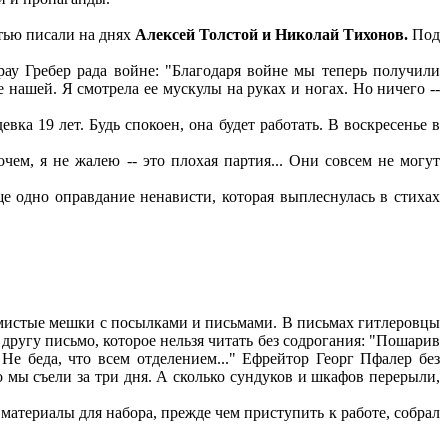
тью писали на днях
Алексей Толстой и Николай Тихонов.
Под
ау Гребер рада войне: "Благодаря войне мы теперь получили
е нашей. Я смотрела ее мускулы на руках и ногах. Но ничего --
а 19 лет. Будь спокоен, она будет работать. В воскресенье в
ем, я не жалею -- это плохая партия... Они совсем не могут
е одно оправдание ненависти, которая выплеснулась в стихах
мистые мешки с посылками и письмами. В письмах гитлеровцы
ругу письмо, которое нельзя читать без содрогания: "Пошарив
Не беда, что всем отделением..." Ефрейтор Георг Пфалер без
 мы съели за три дня. А сколько сундуков и шкафов перерыли,
атериалы для набора, прежде чем приступить к работе, собрал