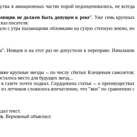
дства в авиационных частях порой недооценивались, не всегда
овщик не должен быть допущен к реке
". Уже семь крупных
каз писателя:
нуло с утра пылающими обломками на сухую степную землю, но
. Немцев и на этот раз не допустили к переправе. Начальник
ляже крупные звезды -- по числу сбитых Клещевым самолетов:
сталось место для будущих звезд...
в газете почти подвал. Сердцевина статьи -- о преимуществах
о из летчиков сложилось впечатление, что "яки" по сравнению с
дал текст.
их
. Верховный объяснил: