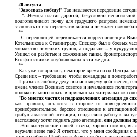
20 августа
"
Завоевать победу
!" Так называется передовица сегод
"...Немцы платят дорогой, безусловно непосильной 
подготавливают почву для грядущего разгрома немецк
заслонять от нас перспектив войны и не может поколебат
**
С передовицей перекликается корреспонденция
Выс
Котельникова к Сталинграду. Спецкор был в боевых част
множество немецких трупов, а подальше -- у кукурузно
Увидел он разбитые и сожженные танки, бронетранспо
Его фотоснимки опубликованы в эти же дни.
**
Как уже говорилось, некоторое время назад Централь
Среди них -- требование, чтобы командиры и политработн
Призыв к любому делу по-настоящему действенен, если
имена членов Военных советов и начальников политорга
положительного опыта в присланных материалах оказалось
"
Во многих частях и подразделениях агитация до си
как правило, остаются в стороне от повседневного
пренебрежительное, барское отношение к агитационно
трибуны массовой агитации, сводя свою работу к выпуск
настоящему хотят поднять дело агитации,
они должны пр
Это выступление нашей газеты, хорошо помню, вызва
неужели везде так? Я ответил, что у меня сообщения с 
этом я сообщил Щербакову. Знаю, что был у него после 