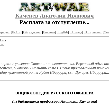
Каменев Анатолий Иванович
Расплата за отступление...
трация
]
[
Найти
] [
Обсуждения
] [
Новинки
] [
English
] [
Помощь
] [
Построения
]
[
Око
.ru
)
ка.
о прямое указание Сталина: не печатать их. Верховный объяснил
е потери, о которых молчать нельзя. Погиб прославленный команд
ндир пулеметной роты Рубен Ибаррури, сын Долорес Ибаррури...
ЭНЦИКЛОПЕДИЯ РУССКОГО ОФИЦЕРА
(из библиотеки профессора Анатолия Каменева)