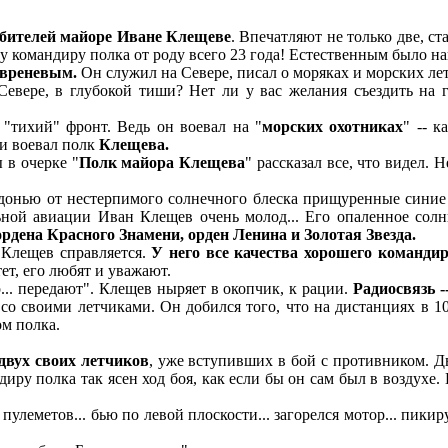
ебителей майоре Иване Клещеве
. Впечатляют не только две, с
му командиру полка от роду всего 23 года! Естественным было на
вреневым.
Он служил на Севере, писал о моряках и морских лет
вере, в глубокой тиши? Нет ли у вас желания съездить на го
"тихий" фронт. Ведь он воевал на "
морских охотниках
" -- 
е и воевал полк
Клещева.
 в очерке "
Полк майора Клещева
" рассказал все, что видел.
нью от нестерпимого солнечного блеска прищуренные синие гл
ной авиации Иван Клещев очень молод... Его опаленное солн
ордена Красного Знамени, орден Ленина и Золотая Звезда.
 Клещев справляется.
У него все качества хорошего командира
тет, его любят и уважают.
.. передают". Клещев ныряет в окопчик, к рации.
Радиосвязь -
 со своими летчиками. Он добился того, что на дистанциях в 1
м полка.
двух своих летчиков
, уже вступивших в бой с противником. Д
иру полка так ясен ход боя, как если бы он сам был в воздухе
леметов... бью по левой плоскости... загорелся мотор... пикируе