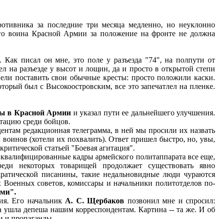
отивника за последние три месяца медленно, но неуклонно
ого воина Красной Армии за положение на фронте не должна
 Как писал он мне, это поле у разъезда "74", на полпути от
л на разъезде у высот и лощин, да и просто в открытой степи
пели поставить свои обычные кресты: просто положили каски.
который был с Высокоостровским, все это запечатлел на пленке.
оты в Красной Армии
и указал пути ее дальнейшего улучшения.
итацию среди бойцов.
ентам редакционная телеграмма, в ней мы просили их назвать
оинов (хотели их похвалить). Ответ пришел быстро, но, увы,
критической статьей "Боевая агитация".
е, квалифицированные кадры армейского политаппарата все еще,
реди некоторых товарищей продолжает существовать явно
кратической писанины, такие недальновидные люди чураются
Военных советов, комиссары и начальники политотделов по-
ами".
ия. Его начальник
А. С. Щербаков
позвонил мне и спросил:
а ушла депеша нашим корреспондентам. Картина -- та же. И об
и и пропаганды.