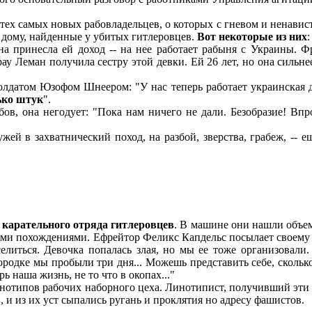
х самых новых рабовладельцев, о которых с гневом и ненавис
 дому, найденные у убитых гитлеровцев.
Вот некоторые из них
:
принесла ей доход -- на нее работает рабыня с Украины. Фр
ау Леман получила сестру этой девки. Ей 26 лет, но она сильне
атом Юзофом Шнеером: "У нас теперь работает украинская девк
ько штук
".
 она негодует: "Пока нам ничего не дали. Безобразие! Впроч
 в захватнический поход, на разбой, зверства, грабеж, -- ещ
 карательного отряда гитлеровцев
. В машине они нашли объе
ми похождениями. Ефрейтор Феликс Капдельс посылает своему д
литься. Девочка попалась злая, но мы ее тоже организовали. 
родке мы пробыли три дня... Можешь представить себе, сколько
ь наша жизнь, не то что в окопах..."
нотипов рабочих наборного цеха. Линотипист, получивший эти м
, и из их уст сыпались ругань и проклятия но адресу фашистов.