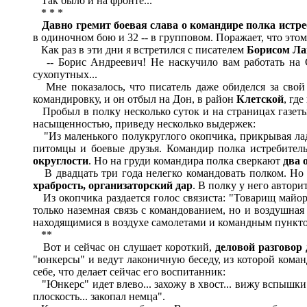
Так было и на фронте...
* * *
Давно гремит боевая слава о командире полка истр
в одиночном бою и 32 -- в групповом. Поражает, что это
Как раз в эти дни я встретился с писателем
Борисом Ла
-- Борис Андреевич! Не наскучило вам работать на Се
сухопутных...
Мне показалось, что писатель даже обиделся за свой 
командировку, и он отбыл на Дон, в район
Клетской
, гд
Пробыл в полку несколько суток и на страницах газеты
насыщенностью, приведу несколько выдержек:
"Из маленького полукруглого окопчика, прикрывая ладо
питомцы и боевые друзья. Командир полка истребитель
округлости
. Но на груди командира полка сверкают
два 
В двадцать три года нелегко командовать полком. Но
храбрость, организаторский дар
. В полку у него автори
Из окопчика раздается голос связиста: "Товарищ майор.
только наземная связь с командованием, но и воздушная
находящимися в воздухе самолетами и командным пункто
**
Вот и сейчас он слушает короткий,
деловой разговор 
"юнкерсы" и ведут лаконичную беседу, из которой команд
себе, что делает сейчас его воспитанник:
"Юнкерс" идет влево... захожу в хвост... вижу вспышки пу
плоскость... закопал немца".