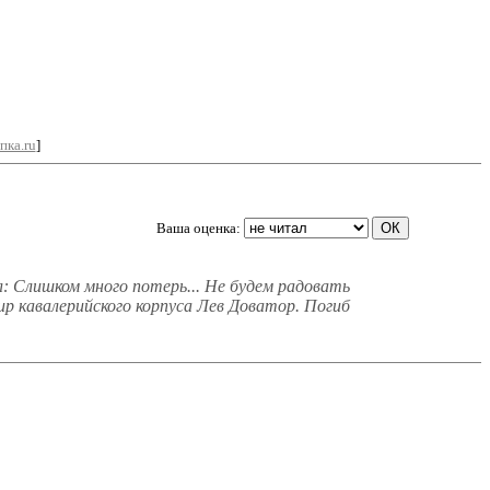
пка.ru
]
Ваша оценка:
: Слишком много потерь... Не будем радовать
ир кавалерийского корпуса Лев Доватор. Погиб