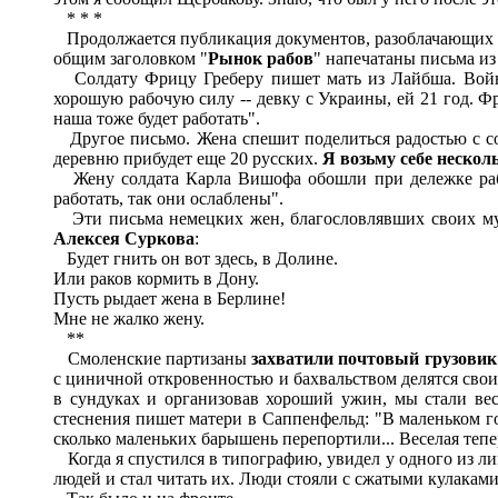
* * *
Продолжается публикация документов, разоблачающих те
общим заголовком "
Рынок рабов
" напечатаны письма из
Солдату Фрицу Греберу пишет мать из Лайбша. Война 
хорошую рабочую силу -- девку с Украины, ей 21 год. Фр
наша тоже будет работать".
Другое письмо. Жена спешит поделиться радостью с солд
деревню прибудет еще 20 русских.
Я возьму себе нескол
Жену солдата Карла Вишофа обошли при дележке рабов,
работать, так они ослаблены".
Эти письма немецких жен, благословлявших своих мужей
Алексея Суркова
:
Будет гнить он вот здесь, в Долине.
Или раков кормить в Дону.
Пусть рыдает жена в Берлине!
Мне не жалко жену.
**
Смоленские партизаны
захватили почтовый грузовик
с циничной откровенностью и бахвальством делятся свои
в сундуках и организовав хороший ужин, мы стали весе
стеснения пишет матери в Саппенфельд: "В маленьком го
сколько маленьких барышень перепортили... Веселая тепер
Когда я спустился в типографию, увидел у одного из ли
людей и стал читать их. Люди стояли с сжатыми кулаками