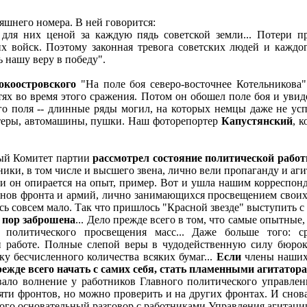
няшнего номера. В ней говорится:
для них ценой за каждую пядь советской земли... Потери пр
их войск. Поэтому законная тревога советских людей и кажд
ь нашу веру в победу".
окоостровского
"На поле боя северо-восточнее Котельникова".
ях во время этого сражения. Потом он обошел поле боя и увиде
го поля -- длинные ряды могил, на которых немцы даже не ус
ртеры, автомашины, пушки. Наш фоторепортер
Капустянский
, 
ный Комитет партии
рассмотрел состояние политической раб
ики, в том числе и высшего звена, лично вели пропаганду и аг
 он опирается на опыт, пример. Вот и ушла нашим корреспонд
нов фронта и армий, лично занимающихся просвещением своих в
 совсем мало. Так что пришлось "Красной звезде" выступить с 
х пор заброшена
... Дело прежде всего в том, что самые опытны
 политического просвещения масс... Даже больше того: с
й работе. Полные слепой веры в чудодейственную силу бюро
у бесчисленного количества всяких бумаг...
Если
члены наших 
ежде всего начать с самих себя, стать пламенными агитатор
ло волнение у работников Главного политического управлен
пяти фронтов, но можно проверить и на других фронтах. И снов
этого основательный разговор с работниками Управления агитаци