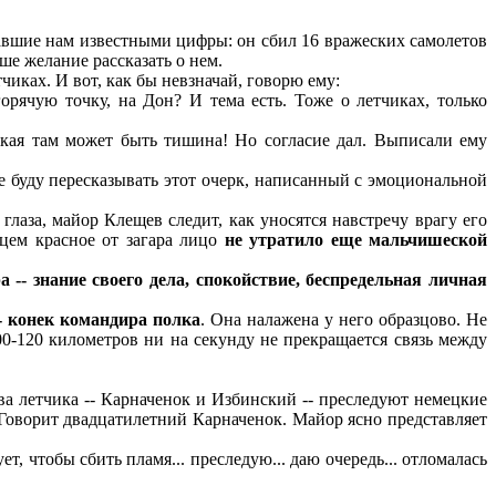
тавшие нам известными цифры: он сбил 16 вражеских самолетов
ше желание рассказать о нем.
чиках. И вот, как бы невзначай, говорю ему:
рячую точку, на Дон? И тема есть. Тоже о летчиках, только
какая там может быть тишина! Но согласие дал. Выписали ему
 Не буду пересказывать этот очерк, написанный с эмоциональной
аза, майор Клещев следит, как уносятся навстречу врагу его
цем красное от загара лицо
не утратило еще мальчишеской
 -- знание своего дела, спокойствие, беспредельная личная
- конек командира полка
. Она налажена у него образцово. Не
00-120 километров ни на секунду не прекращается связь между
ва летчика -- Карначенок и Избинский -- преследуют немецкие
. Говорит двадцатилетний Карначенок. Майор ясно представляет
т, чтобы сбить пламя... преследую... даю очередь... отломалась