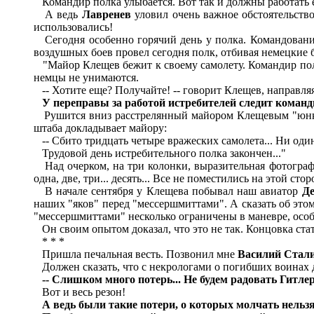
Командир полка улыбается. Вот так и должны работать ег
А ведь
Лавренев
уловил очень важное обстоятельство
использовались!
Сегодня особенно горячий день у полка. Командовани
воздушных боев провел сегодня полк, отбивая немецкие 
"Майор Клещев бежит к своему самолету. Командир полк
немцы не унимаются.
-- Хотите еще? Получайте! -- говорит Клещев, направля
У переправы за работой истребителей следит коман
Рушится вниз расстрелянный майором Клещевым "юнкерс
штаба докладывает майору:
-- Сбито тридцать четыре вражеских самолета... Ни оди
Трудовой день истребительного полка закончен..."
Над очерком, на три колонки, выразительная фотограф
одна, две, три... десять... Все не поместились на этой ст
В начале сентября у Клещева побывал наш авиатор
Д
наших "яков" перед "мессершмиттами". А сказать об этом
"мессершмиттами" несколько ограничены в маневре, особ
Он своим опытом доказал, что это не так. Концовка ста
* * *
Пришла печальная весть. Позвонил мне
Василий Стал
Должен сказать, что с некрологами о погибших воинах 
-- Слишком много потерь... Не будем радовать Гитлера
Вот и весь резон!
А ведь были такие потери, о которых молчать нельзя