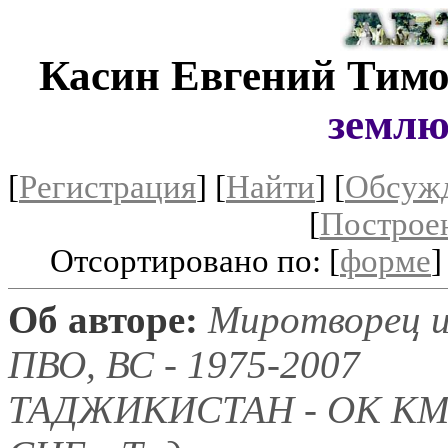
Касин Евгений Тим
землю
[
Регистрация
]
[
Найти
] [
Обсуж
[
Построе
Отсортировано по: [
форме
]
Об авторе:
Миротворец и
ПВО, ВС - 1975-2007
ТАДЖИКИСТАН - ОК К