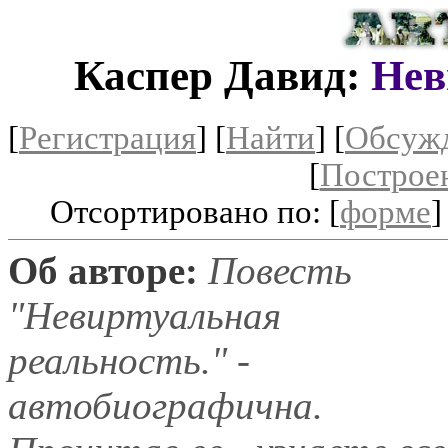
Каспер Давид:
Нев
[
Регистрация
]
[
Найти
] [
Обсуж
[
Построе
Отсортировано по: [
форме
]
Об авторе:
Повесть
"Невиртуальная
реальность." -
автобиографична.