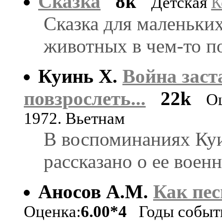
Сказка
8k
Детская
К
Сказка для маленьких
животных в чем-то п
Куинь Х.
Война заст
повзрослеть...
22k
О
1972. Вьетнам
В воспоминаниях Куи
рассказано о ее воен
Аносов А.М.
Как пес
Оценка:
6.00*4
Годы событи