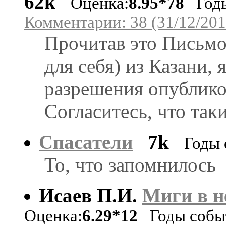
62k
Оценка:
8.95*78
Годы 
Комментарии: 38 (31/12/201
Прочитав это Письмо-
для себя) из Казани, 
разрешения опубликов
Согласитесь, что так
Спасатели
7k
Годы 
То, что запомнилось
Исаев П.И.
Миги в н
Оценка:
6.29*12
Годы событ