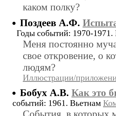
каком полку?
Поздеев А.Ф.
Испыт
Годы событий: 1970-1971.
Меня постоянно мучае
свое откровение, о к
людям?
Иллюстрации/приложения
Бобух А.В.
Как это б
событий: 1961. Вьетнам
Ком
События, в которых м