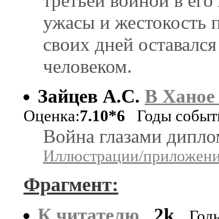
третьей войной в его
ужасы и жестокость 
своих дней оставалс
человеком.
Зайцев А.С.
В Ханое
Оценка:
7.10*6
Годы событи
Война глазами дипло
Иллюстрации/приложения
Фрагмент:
К читателю
2k
Год