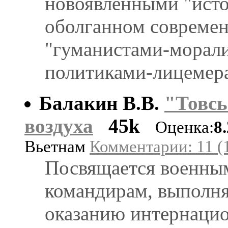
новоявленными "исто
оболганном совреме
"гуманистами-морал
политиками-лицемер
Балакин В.В.
"Товсь
воздуха
45k
Оценка:
8
Вьетнам
Комментарии: 11 (
Посвящается военны
командирам, выполня
оказанию интернаци