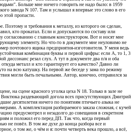
 людьми". Больше мне ничего говорить не надо было: в 1959
ого завода N 107. Там и услышал я впервые это слово в его
ю этой пропасти.
 Поэтому и требования к металлу, из которого он сделан,
авил, кто прокатал. Если и допускаются по составу или
му согласованию с главным конструктором. Вот и носят мне
рующему элементу. Но что-то в документе мне неуловимо не
 номер почтового ящика предприятия-изготовителя. У меня ведь
а устойчивая комбинация буквы и первой цифры: если А, то 1, 3
юбой диссонанс резал слух. А тут в документе два п/я и оба
откуда металл и кто гарантирует его качество? Давно ли
уто на всю катушку. На первой же беседе у зама по режиму
ствия могли быть печальными. Автор, конечно, отправился за
ене, на сцене красного уголка цеха N 18. Только в зале не
стве Виктюка раздевающий догола всех присутствующих Дмитрий
дшие десятилетия ничего по понятиям птичьего азыка не
номерами. А комплектация разбираемого заказа сложная, с кучей
туацию предусмотрел и незадолго до совещания в секретном
иям и положил его перед ДП. Так что, когда первый
ю не повёл. В том же духе до конца разбора все и
ое, о том же, о чём и я: почти четверть века прошло, а всё,