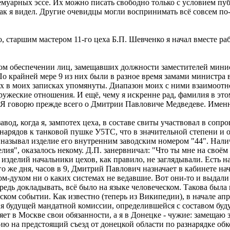
муарных эссе. Их можно писать свободно только с условием публ
 как я видел. Другие очевидцы могли воспринимать всё совсем по-
 старшим мастером 11-го цеха Б.П. Шевченко я начал вместе ра
 обеспечении лиц, замещавших должности заместителей министр
 крайней мере 9 из них были в разное время замами министра 
них в моих записках упомянуты. Диапазон моих с ними взаимоотн
дружеские отношения. И ещё, чему я искренне рад, фамилия в это
ы. Я говорю прежде всего о Дмитрии Павловиче Медведеве. Имен
завод, когда я, зампотех цеха, в составе свиты участвовал в со
нарядов к танковой пушке У5ТС, что в значительной степени и 
называл изделие его внутренним заводским номером "44". Налич
елия", оказалось некому. Д.П. занервничал: "Что ты мне на своё
изделий начальники цехов, как правило, не заглядывали. Есть на
о же дня, часов в 9, Дмитрий Павлович назначает в кабинете на
ном-духом ни о каких системах не ведавшие. Вот они-то и выда
едь докладывать, всё было на языке человеческом. Такова была пе
ском событии. Как известно (теперь из Википедии), в начале а
ания будущей мандатной комиссии, определившейся с составом бу
няет в Москве свои обязанности, а я в Донецке - чужие: замещаю
ацию на предстоящий съезд от донецкой области по разнарядке о