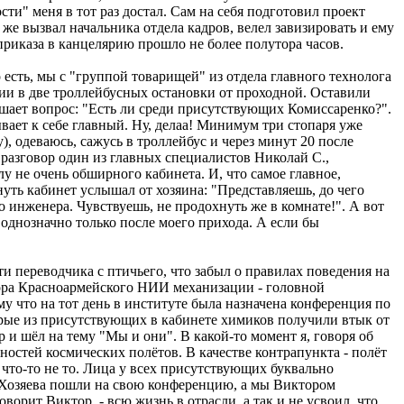
ти" меня в тот раз достал. Сам на себя подготовил проект
же вызвал начальника отдела кадров, велел завизировать и ему
приказа в канцелярию прошло не более полутора часов.
сть, мы с "группой товарищей" из отдела главного технолога
нии в две троллейбусных остановки от проходной. Оставили
лашает вопрос: "Есть ли среди присутствующих Комиссаренко?".
вает к себе главный. Ну, делаа! Минимум три стопаря уже
, одеваюсь, сажусь в троллейбус и через минут 20 после
 разговор один из главных специалистов Николай С.,
у не очень обширного кабинета. И, что самое главное,
инуть кабинет услышал от хозяина: "Представляешь, до чего
го инженера. Чувствуешь, не продохнуть же в комнате!". А вот
 однозначно только после моего прихода. А если бы
и переводчика с птичьего, что забыл о правилах поведения на
ктора Красноармейского НИИ механизации - головной
у что на тот день в институте была назначена конференция по
орые из присутствующих в кабинете химиков получили втык от
 и шёл на тему "Мы и они". В какой-то момент я, говоря об
ностей космических полётов. В качестве контрапункта - полёт
ал что-то не то. Лица у всех присутствующих буквально
я. Хозяева пошли на свою конференцию, а мы Виктором
орит Виктор, - всю жизнь в отрасли, а так и не усвоил, что