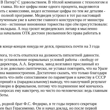
ёд. В Питер? С удовольствием. В тёплой компании с технологом и
м главка. Но все цифры ниже одного процента, выделяются
здить с комиссиями, видел истинные цифры по тем же деталям -
 полной программе. Медведев устроил в тот раз настоящий
лученным уже в качестве главного конструктора от министра
есно - истинные виновники торжества при сём присутствовали:
й вкладыш. А под грохот медведевских литавр я мысленно
ака начальник ОТК достоин увольнения без права работать в
в конце-концов никуда не делся, пришлось почти на 3 года
лога, то есть откатился на должность пятилетней давности.
ало установление нормальных условий работы - свободу от
 директора, А.А. Березина, завод возглавил присланный из
он довольно скептически, не уставал повторять, что на Урале
на машиностроения. Достаточно сказать, что только благодаря
ить что-либо сопоставимое по параметрам и качеству в СССР
пришёл к (парадоксальному) выводу, что наилучший результат
 Говорю в формальном, потому что подчинение моё кончалось
опросах ему навстречу, но чисто по-человечески: ведь главным
боты.
, родной брат Ф.С. Федирко, в те годы первого секретаря
ен был Герасименко. Он и начал доклад, но после первой