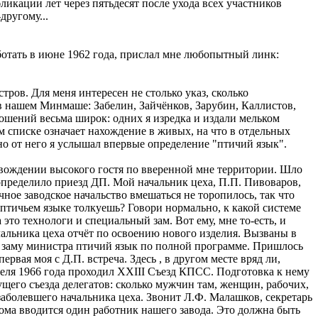
икации лет через пятьдесят после ухода всех участников
другому...
ботать в июне 1962 года, прислал мне любопытный линк:
ов. Для меня интересен не столько указ, сколько
в нашем Минмаше: Забелин, Зайчёнков, Зарубин, Каллистов,
ошений весьма широк: одних я изредка и издали мельком
м списке означает нахождение в живых, на что в отдельных
но от него я услышал впервые определение "птичий язык".
провождении высокого гостя по вверенной мне территории. Шло
определило приезд ДП. Мой начальник цеха, П.П. Пивоваров,
ное заводское начальство вмешаться не торопилось, так что
м птичьем языке толкуешь? Говори нормально, к какой системе
 это технологи и специальный зам. Вот ему, мне то-есть, и
чальника цеха отчёт по освоению нового изделия. Вызваны в
ли заму министра птичий язык по полной программе. Пришлось
рвая моя с Д.П. встреча. Здесь , в другом месте вряд ли,
преля 1966 года проходил XXIII Съезд КПСС. Подготовка к нему
дущего съезда делегатов: сколько мужчин там, женщин, рабочих,
 заболевшего начальника цеха. Звонит Л.Ф. Малашков, секретарь
бкома вводится один работник нашего завода. Это должна быть