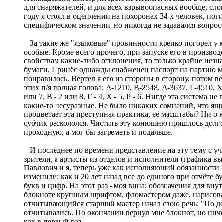
для снаряжателей, и для всех взрывоопасных вообще, слов
году я стоял в оцеплении на похоронах 34-х человек, по
специфическом значении, но никогда не задавался вопрос
За такие же "языковые" провинности крепко погорел у ме
особые. Кроме всего прочего, при запуске его в производ
свойствам какие-либо отклонения, то только крайне незн
бумаги. Принёс однажды снабженец паспорт на партию ме
понравилось. Вертел я его из стороны в сторону, потом в
этих п/я полная голова: А-1210, В-2548, А-3637, Г-4510, 
или 7, В - 2 или 8, Г - 4, Х - 5, Р - 6. Нигде эта систем
какие-то несуразные. Не было никаких сомнений, что ящи
процветает эта преступная практика, её масштабы? Ни о 
субчик раскололся. Чистить эту конюшню пришлось долго 
проходную, а мог бы загреметь и подальше.
И последнее по времени представление на эту тему с учас
зрители, а артисты из отделов и исполнители (графика 
Павлович и я, теперь уже как исполняющий обязанности 
изменили: как и 20 лет назад все до единого при отчёте 
букв и цифр. На этот раз - моя вина: обозначения для в
блокноте крупным шрифтом, фломастером даже, нарисовал
отчитывающийся старший мастер начал свою речь: "По дет
отчитывались. По окончании вернул мне блокнот, но ничег
как в первый раз.