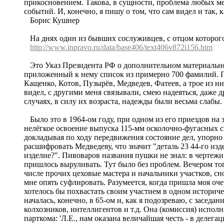
прикосновением. Такова, в сущности, проблема любых ме
событий. И, конечно, я пишу о том, что сам видел и так,
Борис Кушнер
На днях один из бывших сослуживцев, с отцом которого,
http://www.inpravo.ru/data/base406/text406v872i156.htm
Это Указ Президента РФ о дополнительном материальном
приложенный к нему список из примерно 700 фамилий. По
Кащенко, Котов, Пузырёв, Медведев, Фатеев, а трое из 
видел, с другими меня связывали, смею надеяться, даже 
случаях, в силу их возраста, надежды были весьма слаб
Было это в 1964-ом году, при одном из его приездов на 
нелёгкое освоение выпуска 115-мм осколочно-фугасных с
докладывая по ходу передвижения состояние дел, упорно 
расшифровать Медведеву, что значит "деталь 23 44-го изд
изделие?". Пивоваров названия пушки не знал: в чертежи 
пришлось выруливать. Тут было без проблем. Вечером тог
числе прочих цеховые мастера и начальники участков, с
мне опять суфлировать. Разумеется, когда пришла моя очер
хотелось бы похвастать своим участием в одном историче
началась, конечно, в 65-ом и, как я подозреваю, с засед
колхозников, интеллигентов и т.д. Она (комиссия) испол
парткома: 'Л.Е., нам оказана величайшая честь - в делег