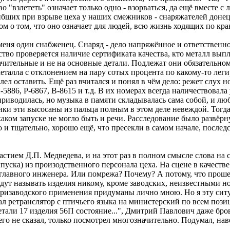
о "взлететь" означает только одно - взорваться, да ещё вместе с
гибших при взрыве цеха у наших смежников - снаряжателей донецк
ом о том, что оно означает для людей, всю жизнь ходящих по кра
ня один снабженец. Снаряд - дело напряжённое и ответственное.
ство проверяется наличие сертификата качества, кто металл выпл
ачительные и не на основные детали. Подлежат они обязательно
талла с отклонением на пару сотых процента по какому-то леги
елел оставить. Ещё раз вчитался и понял в чём дело: режет слух
Х-5886, Р-6867, В-8615 и т.д. В их номерах всегда наличествовал
а не приводилась, но музыка в памяти складывалась сама собой, и л
ки эти высосаны из пальца полным в этом деле невеждой. Тогда 
каком запуске не могло быть и речи. Расследование было развёрн
и тщательно, хорошо ещё, что пресекли в самом начале, послед
тием Д.П. Медведева, и на этот раз в полном смысле слова на сц
выпуска) из произодственного персонала цеха. На сцене в каче
главного инженера. Или помрежа? Почему? А потому, что проше
будут называть изделия никому, кроме заводских, неизвестными 
нутризаводского применения придуманы лично мною. Но я эту си
 ретранслятор с птичьего языка на министерский по всем позиц
али 17 изделия 56П состояние...", Дмитрий Павлович даже бровь
о не сказал, только посмотрел многозначительно. Подумал, наверн