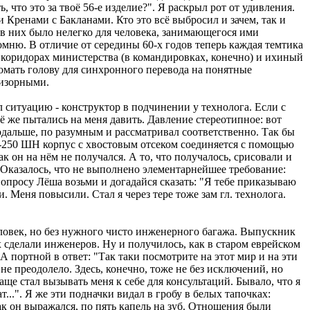
что это за твоё 56-е изделие?". Я раскрыл рот от удивления.
 Кренами с Бакланами. Кто это всё выбросил и зачем, так и
я в них было нелегко для человека, занимающегося ими
помню. В отличие от середины 60-х годов теперь каждая темтика
в коридорах министерства (в командировках, конечно) и ихиный
омать голову для синхронного перевода на понятные
ризорными.
л ситуацию - конструктор в подчинении у технолога. Если с
сё же пытались на меня давить. Давление стереотипное: вот
одальше, по разумным и рассматривал соответственно. Так бы
Б-250 ШН корпус с хвостовым отсеком соединяется с помощью
 он на нём не получался. А то, что получалось, срисовали и
 Оказалось, что не выполнено элементарнейшее требование:
опросу Лёша возьми и догадайся сказать: "Я тебе приказываю
 Меня повысили. Стал я через тере тоже зам гл. технолога.
век, но без нужного чисто инженерного багажа. Выпускник
сделали инженеров. Ну и получилось, как в старом еврейском
А портной в ответ: "Так таки посмотрите на этот мир и на эти
е преодолело. Здесь, конечно, тоже не без исключений, но
ще стал вызывать меня к себе для консультаций. Бывало, что я
..". Я же эти подначки видал в гробу в белых тапочках:
ак он выражался, по пять капель на зуб. Отношения были