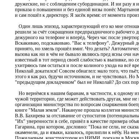
дружеские, но с соблюденим субординации. И ни разу я и
приказа о повышении и без единой визы понёс Мартынову 
и сам пошёл к директору. Я засёк время: от момента про
Один лишь эпизод, характеризующий его ко мне отношени
решили за счёт сокращения предпраздничного рабочего д
дежурного на телефоне и вперёд. Через час после увертю
Вскакиваю, подскакиваю. "Вас к телефону". Дежурный док
принято, но хмель прошёл вмиг. Что делать? Автоматичес
вызова как ни в чём не бывало являюсь пред ясны очи на
известный в тот период своей слабостью к выпивке, но с
ухитряюсь там остаться и после колиного ухода на всё вр
Николай докатился! Совсем обнаглел: мало того, что пьёт
этого я как раз, будучи источником, и не чувствовал. Но
"предыдущим докладчиком" был не Николай? До сих пор
Но вернёмся к нашим баранам, в частности, к одному из 
чужой территории, где может действовать другая, мне н
организации министерства по вопросам снаряжения боепр
книге "Малая земля". Накануне прошла коллегия министе
В.В. Бахирева за отставание от супостатов (потенциальн
"Их" уверенности в себе, привёл в качестве примера объ
Гагарина, при котором, дословно: "Пока не сели, не сказа
окаменели, да и языки, казалось, прилипли к нёбу. На м
Пожидаевым, конструктором из НИМИ, поехали в Москву. П