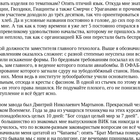
ть изделия по тематикам? Опять птичий язык. Откуда мне знать, 
ации, Гвоздики, Гиацинты а также Смерчи с Ураганами и прочими
им участием доходило до трёх десятков, так что ориентироватьс
 хлеб. Да и условные названия постоянно в голове, до сих пор 
мне. А так как к тому времени я уже лет 5 постоянно отирался 
к превеликому удовольствию начальства, которому не пришлось л
ли неплохо, так как с организацией КБ они перестали быть бесп
вой должности заместителя главного технолога. Выше я обозначи
равлениям оказалось сложнее: с разной степенью неуспеха они в
ез или искажение формы. По бредовым требованиям посылал их п
рь, зам главного, в ведение которого попали авиабомбы. В ОФА
ирование которого загнали сдуру на зубодолбёжный станок. Никак
 них. Меня ведь в институте зубообработке учили основательно.
ьным, отсюда и кресты с фасоном. В одной из стычек по этому в
он этого права лишился. Не подумайте плохого, его не понизили.
упление и всё будет ясно.
м завода был Дмитрий Николаевич Мартынов. Прекрасный чело
 Военмехе. Года за два из учащихся техникума на этих курсах 
понадобилось целых 10 дней: "Бог создал целый мир за 7 дней". 
ь большинство из знакомых мне выпускников ВИК так никогда и н
училось, что по всяким-разным заковыристым вопросам он всё ча
ачивали меня цитатой из "Чапаева": опять "Брат Митька помират.
сто бывали мы с ним и на полигоне, где вечерами принимали, к