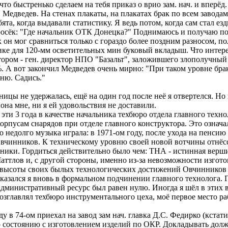
 что быстренько сделаем на тебя приказ о врио зам. нач. и впер
Медведев. На стенах плакаты, на плакатах брак по всем завода
ята, когда выдавали статистику. Я ведь потом, когда сам стал е
росёк: "Где начальник ОТК Донецка?" Поднимаюсь и получаю по
он мог сравниться только с гораздо более поздним разносом, по
ящике для 120-мм осветительных мин буковый вкладыш. Что интер
втором - ген. директор НПО "Базальт", заложившего злополучны
4%. А вот закончил Медведев очень мирно: "При таком уровне бр
мню. Садись."
цы не удержалась, ещё на один год после неё я отвертелся. Но 
она мне, ни я ей удовольствия не доставили.
 эти 3 года в качестве начальника техбюро отдела главного техно
корпусам снарядов при отделе главного конструктора. Это означ
о недолго музыка играла: в 1971-ом году, после ухода на пенсию
чинников. К техническому уровню своей новой вотчины отнёсся 
хники. Гордиться действительно было чем: ТНА - истинная верши
лов и, с другой стороны, именно из-за невозможности изготов
с высоты своих былых технологических достижений Овчинников 
оказался я вновь в формальном подчинении главного технолога.
 административный ресурс был равен нулю. Иногда я шёл в этих в
озглавлял техбюро инструментального цеха, моё первое место ра
в 74-ом приехал на завод зам нач. главка Д.С. Федирко (кстати
о состоянию с изготовлением изделий по ОКР. Докладывать долж