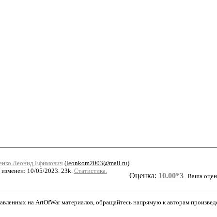
енко Леонид Ефимович
(
leonkom2003@mail.ru
)
 изменен: 10/05/2023. 23k.
Статистика.
Оценка:
10.00*3
Ваша оцен
авленных на ArtOfWar материалов, обращайтесь напрямую к авторам произведени