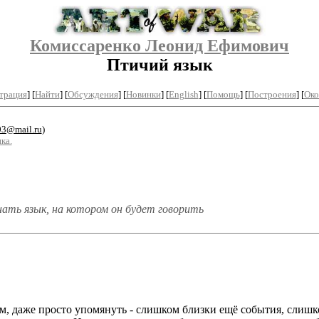
Комиссаренко Леонид Ефимович
Птичий язык
трация
]
[
Найти
] [
Обсуждения
] [
Новинки
] [
English
] [
Помощь
] [
Построения
]
[
Око
3@mail.ru
)
ка.
ать язык, на котором он будет говорить
нам, даже просто упомянуть - слишком близки ещё события, сли