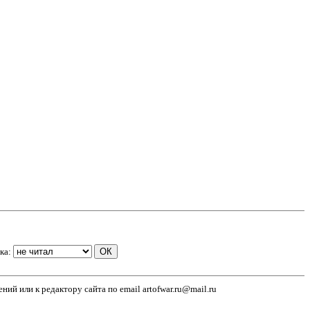
ка:
й или к редактору сайта по email artofwar.ru@mail.ru