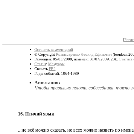
[
Регис
Оставить комментарий
© Copyright
Комиссаренко Леонид Ефимович
(
leonkom200
Размещен: 05/05/2009, изменен: 31/07/2009. 23k.
Статисти
Статья
:
Мемуары
Скачать
FB2
Годы событий: 1964-1989
Аннотация:
Чтобы правильно понять собеседника, нужно зн
16. Птичий язык
...не всё можно сказать, не всех можно назвать по име