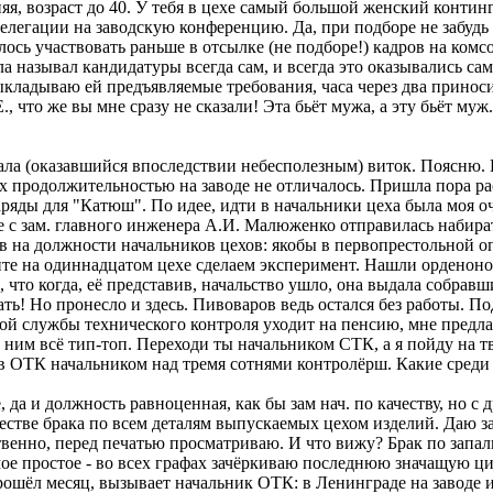
я, возраст до 40. У тебя в цехе самый большой женский континген
делегации на заводскую конференцию. Да, при подборе не забудь 
лось участвовать раньше в отсылке (не подборе!) кадров на ком
ола называл кандидатуры всегда сам, и всегда это оказывались
 выкладываю ей предъявляемые требования, часа через два принос
, что же вы мне сразу не сказали! Эта бьёт мужа, а эту бьёт муж.
а (оказавшийся впоследствии небесполезным) виток. Поясню. 
х продолжительностью на заводе не отличалось. Пришла пора ра
аряды для "Катюш". По идее, идти в начальники цеха была моя оч
е с зам. главного инженера А.И. Малюженко отправилась набира
в на должности начальников цехов: якобы в первопрестольной о
авайте на одиннадцатом цехе сделаем эксперимент. Нашли ордено
, что когда, её представив, начальство ушло, она выдала собрав
тать! Но пронесло и здесь. Пивоваров ведь остался без работы. 
ой службы технического контроля уходит на пенсию, мне предла
с ним всё тип-топ. Переходи ты начальником СТК, а я пойду на тв
л в ОТК начальником над тремя сотнями контролёрш. Какие среди 
 да и должность равноценная, как бы зам нач. по качеству, но 
естве брака по всем деталям выпускаемых цехом изделий. Даю 
ственно, перед печатью просматриваю. И что вижу? Брак по запа
амое простое - во всех графах зачёркиваю последнюю значащую ци
 Прошёл месяц, вызывает начальник ОТК: в Ленинграде на заводе 