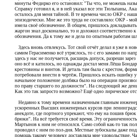
минуты Федирко его остановил: "Ты что, не можешь называ
Справку готовил я, и в ней указал все эти Тюльпаны, Ак
осталось для меня тайной. В те времена число ОКР с наш
эпизодически. Мне же это труда не составляло: ОКР - мой
имела своё обозначение. В общем, пришлось докладывать 
жаргон знал досконально, то и доложил соответственно 
обозначения. Да к тому же и дела по опытным работам ш
Здесь вновь отвлекусь. Тот свой отчёт делал я уже в но
самим Герасименко всё утряслось, то с его замами по нап
здесь у нас не получается, расширь допуск, разреши зар
оно всё и катилось, но однажды достал меня Лёша Бонда
крестовины и винтов. И деталь там была с крестом, форм
потребовали внести в чертёж. Пришлось искать ошибку у
начальное положение долбяка было на операции произвол
по праву старшего по должности". На следующий же день 
Как это так запросто возможно? Ещё одно лирическое отст
Недавно к тому времени назначенным главным инженеро
ускоренных Высших инженерных курсов при ленинградском
анекдоте, где портного упрекают, что ему на пошив брюк 
брюки". На всё требуется своё время. Эту ограниченност
Мартынов к ним не относился. Само собой как-то так пол
проводил с ним по пол-дня. Местные зубоскалы даже подн
помощь такому человеку доставляла мне удовольствие. Ча