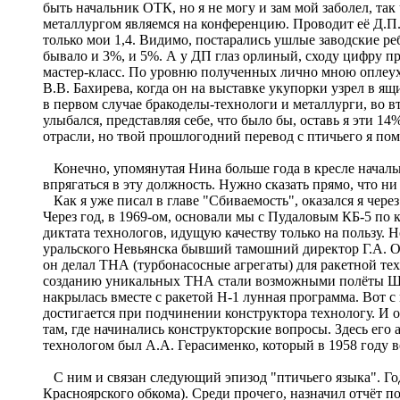
быть начальник ОТК, но я не могу и зам мой заболел, так
металлургом являемся на конференцию. Проводит её Д.П. 
только мои 1,4. Видимо, постарались ушлые заводские реб
бывало и 3%, и 5%. А у ДП глаз орлиный, сходу цифру п
мастер-класс. По уровню полученных лично мною оплеух 
В.В. Бахирева, когда он на выставке укупорки узрел в 
в первом случае бракоделы-технологи и металлурги, во 
улыбался, представляя себе, что было бы, оставь я эти 1
отрасли, но твой прошлогодний перевод с птичьего я по
Конечно, упомянутая Нина больше года в кресле начальни
впрягаться в эту должность. Нужно сказать прямо, что ни 
Как я уже писал в главе "Сбиваемость", оказался я через
Через год, в 1969-ом, основали мы с Пудаловым КБ-5 по 
диктата технологов, идущую качеству только на пользу. Н
уральского Невьянска бывший тамошний директор Г.А. Ов
он делал ТНА (турбонасосные агрегаты) для ракетной те
созданию уникальных ТНА стали возможными полёты Шатт
накрылась вместе с ракетой Н-1 лунная программа. Вот 
достигается при подчинении конструктора технологу. И 
там, где начинались конструкторские вопросы. Здесь его
технологом был А.А. Герасименко, который в 1958 году в
С ним и связан следующий эпизод "птичьего языка". Году 
Красноярского обкома). Среди прочего, назначил отчёт п