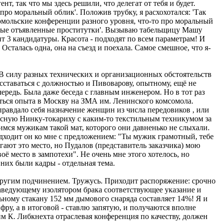
т, так что мы здесь решили, что делегат от тебя и будет.
про моральный облик'. Положив трубку, я расхохотался: 'Так
сомольские конференции разного уровня, что-то про моральный
 самые отъявленные проститутки'. Вызываю табельщицу Машу
ит 3 кандидатуры. Красота - подходят по всем параметрам! И
 Осталась одна, она на съезд и поехала. Самое смешное, что я-
В силу разных технических и организационных обстоятельств
сставаться с должностью и Пивоварову, опытному, ещё не
ередь. Была даже беседа с главным инженером. Но в тот раз
ться опыта в Москву на ЗМА им. Ленинского комсомола.
правдало себя назначение женщин из числа передовиков , или
носную Нинку-токариху с каким-то текстильным техникумом за
шимся мужикам такой мат, которого они давненько не слыхали.
Подходит он ко мне с предложением: "Ты мужик грамотный, тебе
гают это место, но Пудалов (представитель заказчика) мою
оё место в зампотехи". Не очень мне этого хотелось, но
них были кадры - отдельная тема.
с другим подчинением. Тружусь. Приходит распоряжение: срочно
заведующему изолятором брака соответствующее указание и
льному стакану 152 мм дымового снаряда составляет 14%! Я и
фру, а в итоговой - ставлю запятую, и получаются вполне
им К. Либкнехта отраслевая конференция по качеству, должен