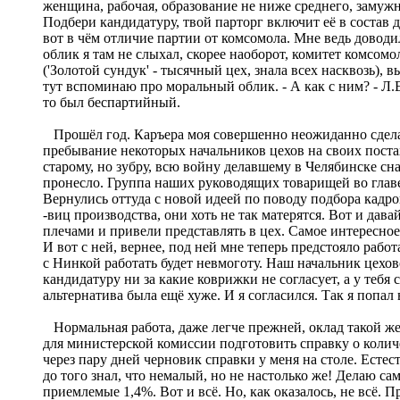
женщина, рабочая, образование не ниже среднего, замужня
Подбери кандидатуру, твой парторг включит её в состав 
вот в чём отличие партии от комсомола. Мне ведь доводи
облик я там не слыхал, скорее наоборот, комитет комсом
('Золотой сундук' - тысячный цех, знала всех насквозь),
тут вспоминаю про моральный облик. - А как с ним? - Л.Е.
то был беспартийный.
Прошёл год. Каръера моя совершенно неожиданно сделал
пребывание некоторых начальников цехов на своих поста
старому, но зубру, всю войну делавшему в Челябинске сн
пронесло. Группа наших руководящих товарищей во глав
Вернулись оттуда с новой идеей по поводу подбора кадро
-виц производства, они хоть не так матерятся. Вот и д
плечами и привели представлять в цех. Самое интересное
И вот с ней, вернее, под ней мне теперь предстояло рабо
с Нинкой работать будет невмоготу. Наш начальник цехов
кандидатуру ни за какие коврижки не согласует, а у тебя 
альтернатива была ещё хуже. И я согласился. Так я попа
Нормальная работа, даже легче прежней, оклад такой же,
для министерской комиссии подготовить справку о колич
через пару дней черновик справки у меня на столе. Есте
до того знал, что немалый, но не настолько же! Делаю с
приемлемые 1,4%. Вот и всё. Но, как оказалось, не всё.