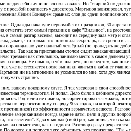
ми не для себя лично не воспользовался. Но "старший по должнос
с просьбой подписать у директора. Мартынов завизировал, тут 
изнесения Лёшей Бондарем срамных слов до сдачи подписанного 
е. Однажды накануне первомайских праздников, 30 апреля то е
ня отметить этот самый праздник в кафе "Вильнюс", на расстоя
ры, в самый разгар веселья, выходит на середину зала мэтр и ог
ладывает, что только что позвонила секретарь, вас срочно вызы
ки опрокидываю уже налитый четвёртый (не пропадать же добру)
чальства. Так как за приставным столом сидит закаканчивающий
ейчас трезвый как стёклышко, занимаю место в самом дальнем угл
емя разговора. Не помню, о чём шла речь, но перед тем, как пок
, так уже не стесняется после выпивки явиться в кабинет главно
 Мартынов ни на мгновение не усомнился во мне, хотя дух явился
 подумать страшно.
них, вашему покорному слуге. Я так уверовал в свои способност
е известная терминология. И попал. Дело было в кабинете дире
ипасов. Год точно не помню, но сориентироваться можно, потом
рства по перспективному снаряду 90-х годов, на которой некот
ых противников) по эффективности взрывчатых веществ. Разговор
явление американцами всегда заранее даты, цели и других подроб
ли, что взлетели". Едва я закрыл (свой) рот, как понял, что сказ
еня молча посмотрели, как на идиота. Разговор сразу прекратилс
о дороге я и попросил его объяснить, что произошло. "Ты, - гов