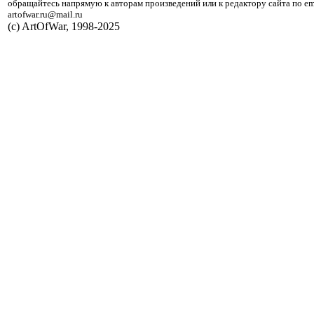
обращайтесь напрямую к авторам произведений или к редактору сайта по em
artofwar.ru@mail.ru
(с) ArtOfWar, 1998-2025