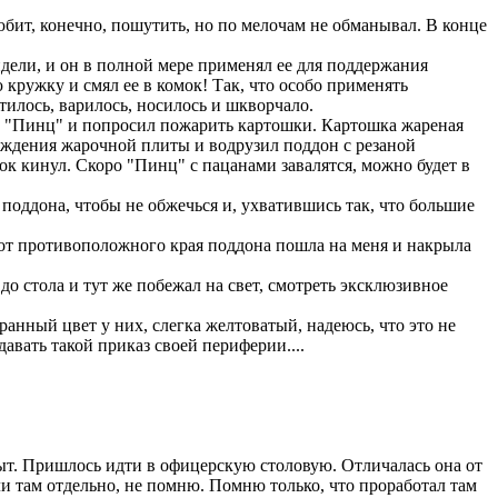
юбит, конечно, пошутить, но по мелочам не обманывал. В конце
дели, и он в полной мере применял ее для поддержания
ружку и смял ее в комок! Так, что особо применять
тилось, варилось, носилось и шкворчало.
ал "Пинц" и попросил пожарить картошки. Картошка жареная
бождения жарочной плиты и водрузил поддон с резаной
к кинул. Скоро "Пинц" с пацанами завалятся, можно будет в
 поддона, чтобы не обжечься и, ухватившись так, что большие
 от противоположного края поддона пошла на меня и накрыла
 до стола и тут же побежал на свет, смотреть эксклюзивное
ранный цвет у них, слегка желтоватый, надеюсь, что это не
авать такой приказ своей периферии....
рыт. Пришлось идти в офицерскую столовую. Отличалась она от
и там отдельно, не помню. Помню только, что проработал там