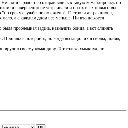
 Нет, они с радостью отправлялись в такую командировку, но
ботники совершенно не устраивали и он их всех повыгонял.
то "по сроку службы не положено". Гастроли аттракциона,
к мало, а с каждым днем все меньше. Ни кто не хотел
была проблемная задача, назначить бойца, а вот слинять
и. Пришлось потерпеть, но когда вытащил их из воды, понял,
 вручил своему командиру. Тот только хмыкнул, но
а: