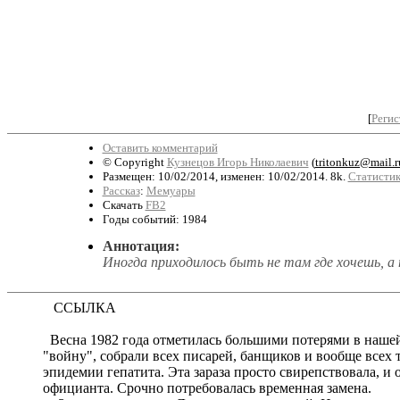
[
Регис
Оставить комментарий
© Copyright
Кузнецов Игорь Николаевич
(
tritonkuz@mail.r
Размещен: 10/02/2014, изменен: 10/02/2014. 8k.
Статистик
Рассказ
:
Мемуары
Скачать
FB2
Годы событий: 1984
Аннотация:
Иногда приходилось быть не там где хочешь, а
ССЫЛКА
Весна 1982 года отметилась большими потерями в нашей 
"войну", собрали всех писарей, банщиков и вообще всех т
эпидемии гепатита. Эта зараза просто свирепствовала, и
официанта. Срочно потребовалась временная замена.