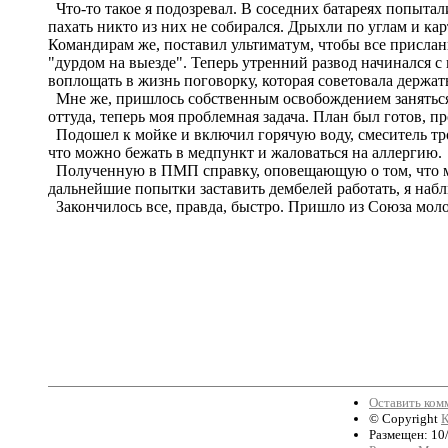
Что-то такое я подозревал. В соседних батареях попытал
пахать никто из них не собирался. Дрыхли по углам и ка
Командирам же, поставил ультиматум, чтобы все присланн
"дурдом на выезде". Теперь утренний развод начинался с 
воплощать в жизнь поговорку, которая советовала держат
Мне же, пришлось собственным освобождением заняться с
оттуда, теперь моя проблемная задача. План был готов, пр
Подошел к мойке и включил горячую воду, смеситель трог
что можно бежать в медпункт и жаловаться на аллергию.
Полученную в ПМП справку, оповещающую о том, что мне
дальнейшие попытки заставить дембелей работать, я набл
Закончилось все, правда, быстро. Пришло из Союза молод
Оставить ком
© Copyright
К
Размещен: 10/