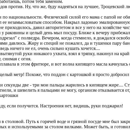
аботаешь, потом тебя заменим.
в против. Ну, что же, буду надеяться на лучшее, Троцевский л
 по национальности. Физической силой его мама с папой не оби
л ее незамысловатым способом. Накрыл ладонью эмалированную к
е приходилось, давил авторитетом и все у него на хозяйстве чис
л у раковины и целый день мыл посуду. Ближе к вечеру прибеж
одрезал" с полведра. Вечером, когда стемнело, я дождался осво
ми давлюсь. Жиру и специй не пожалел, да и тушенки пару бано
едь ничего не ел, очень сильно кушать хочется....
вытянутой руки никакого ухвата, взял я тряпку, накинул на край
, снимая с огня.
 плавала в этом фритюре, и вот волна кипящего масла качнулась
ще целый метр! Похоже, что поддон с картошкой я просто добросил
и секунды две - три мои пальцы жарились в кипящем жире.... Ст
нели, и шевелить я пальцами не могу, организм отказывается отд
 картошки
йду, если получится. Настроения нет, видишь, руки поджарил!
 в столовой. Путь к горячей воде и грязной посуде мне был зак
рых и используемыми за столом вилками. Может быть, и готовил