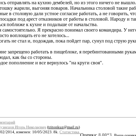
ись отправлять на кухню дембелей, но из этого ничего не вышло.
ртошку жарили, выгоняя поваров. Начальника столовой такие ра
ые в столовую дали устное согласие работать, а не говорить, ч
посадки под арест отказников от работы в столовой. Народу и та
ься поближе к кухне и подальше от начальства.
амостоятельно. Я прекрасно понимал своего командира. У него 
осто воплощать его не хотелось...
ать не стал и, подождав, пока пойдет пар, сунул под струю рук
 запрещено работать в пищеблоке, я перебинтованными руками
юдал, как бы со стороны.
ое пополнение и все вернулось "на круги своя".
ментарий
узнецов Игорь Николаевич
(
tritonkuz@mail.ru
)
02/2014, изменен: 10/05/2023. 8k.
Статистика.
Оценка:
8.00*3
Ваша оценк