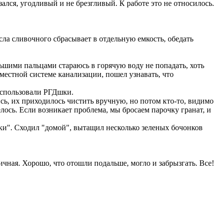
зался, угодливый и не брезгливый. К работе это не относилось.
асла сливочного сбрасывает в отдельную емкость, обедать
льшими пальцами стараюсь в горячую воду не попадать, хоть
о местной системе канализации, пошел узнавать, что
использовали РГДшки.
сь, их приходилось чистить вручную, но потом кто-то, видимо
велось. Если возникает проблема, мы бросаем парочку гранат, и
ки". Сходил "домой", вытащил несколько зеленых бочонков
чная. Хорошо, что отошли подальше, могло и забрызгать. Все!