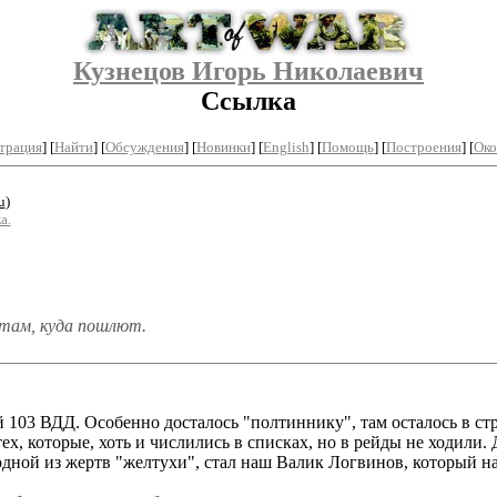
Кузнецов Игорь Николаевич
Ссылка
трация
]
[
Найти
] [
Обсуждения
] [
Новинки
] [
English
] [
Помощь
] [
Построения
]
[
Око
u
)
а.
 там, куда пошлют.
103 ВДД. Особенно досталось "полтиннику", там осталось в ст
ех, которые, хоть и числились в списках, но в рейды не ходили. 
 одной из жертв "желтухи", стал наш Валик Логвинов, который 