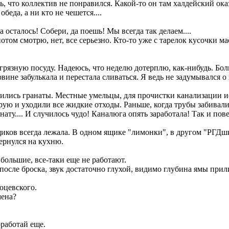
ь, что коллектив не понравился. Какой-то он там халдейский ока
беда, а ни кто не чешется....
а осталось! Собери, да поешь! Мы всегда так делаем....
отом смотрю, нет, все серьезно. Кто-то уже с тарелок кусочки м
 грязную посуду. Надеюсь, что неделю дотерплю, как-нибудь. Бо
овине забулькала и перестала сливаться. Я ведь не задумывался 
нчились гранаты. Местные умельцы, для прочистки канализации 
ую и уходили все жидкие отходы. Раньше, когда трубы забивали
нату.... И случилось чудо! Каналюга опять заработала! Так и по
щиков всегда лежала. В одном ящике "лимонки", в другом "РГДш
ернулся на кухню.
 большие, все-таки еще не работают.
осле броска, звук достаточно глухой, видимо глубина ямы прили
оцевского.
мена?
оработай еще.