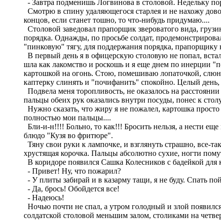
- Завтра подменишь Логвинова в столовой. Недельку пор
Смотрю в спину удаляющегося старлея и не нахожу доводо
концов, если станет тошно, то что-нибудь придумаю....
Столовой заведовал прапорщик звероватого вида, грузин
порядка. Однажды, по просьбе солдат, продемонстрирова
"пинковую" тягу, для поддержания порядка, прапорщику н
В первый день я в офицерскую столовую не попал, вста
шла как лакомство и роскошь и я еще днем по инерции "п
картошкой на огонь. Стою, помешиваю лопаточкой, слюня
каптерку слинять и "почифанить" спокойно. Целый день, в
Подвела меня торопливость, не оказалось на расстоянии 
пальцы обеих рук оказались внутри посуды, понес к столу
Нужно сказать, что жиру я не пожалел, картошка просто
полностью мои пальцы....
Бли-и-н!!!! Больно, то как!!! Бросить нельзя, а нести е
блюдо "Кузя во фритюре".
Тяну свои руки к лампочке, и взглянуть страшно, все-так
хрустящая корочка. Пальцы абсолютно сухие, ногти помут
В коридоре появился Сашка Колесников с бадейкой для
- Привет! Ну, что пожарил?
- У плиты забирай и в казарму тащи, я не буду. Спать по
- Да, брось! Обойдется все!
- Надеюсь!
Ночью почти не спал, а утром голодный и злой появился
солдатской столовой меньшим залом, столиками на четве