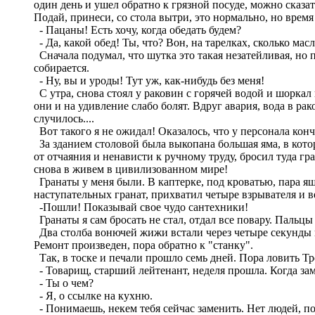
один день и ушел обратно к грязной посуде, можно сказат
Подай, принеси, со стола вытри, это нормально, но время о
- Пацаны! Есть хочу, когда обедать будем?
- Да, какой обед! Ты, что? Вон, на тарелках, сколько масл
Сначала подумал, что шутка это такая незатейливая, но п
собирается.
- Ну, вы и уроды! Тут уж, как-нибудь без меня!
С утра, снова стоял у раковин с горячей водой и шоркал
они и на удивление слабо болят. Вдруг авария, вода в рак
случилось....
Вот такого я не ожидал! Оказалось, что у персонала ко
За зданием столовой была выкопана большая яма, в котор
от отчаяния и ненависти к ручному труду, бросил туда гра
снова в живем в цивилизованном мире!
Гранаты у меня были. В каптерке, под кроватью, пара я
наступательных гранат, прихватил четыре взрывателя и в
-Пошли! Показывай свое чудо сантехники!
Гранаты я сам бросать не стал, отдал все повару. Пальцы
Два столба вонючей жижи встали через четыре секунды п
Ремонт произведен, пора обратно к "станку".
Так, в тоске и печали прошло семь дней. Пора ловить Тр
- Товарищ, старший лейтенант, неделя прошла. Когда за
- Ты о чем?
- Я, о ссылке на кухню.
- Понимаешь, некем тебя сейчас заменить. Нет людей, п