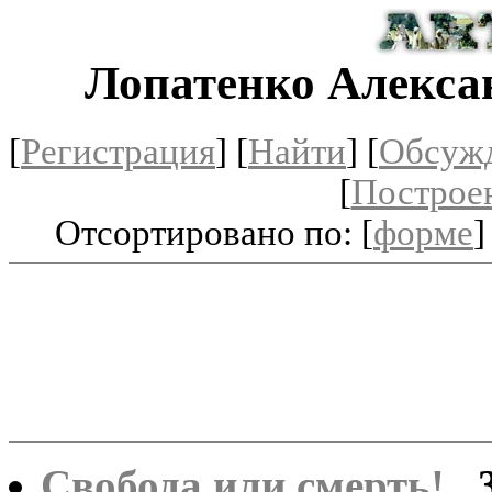
Лопатенко Алекса
[
Регистрация
]
[
Найти
] [
Обсуж
[
Построе
Отсортировано по: [
форме
]
Свобода или смерть!