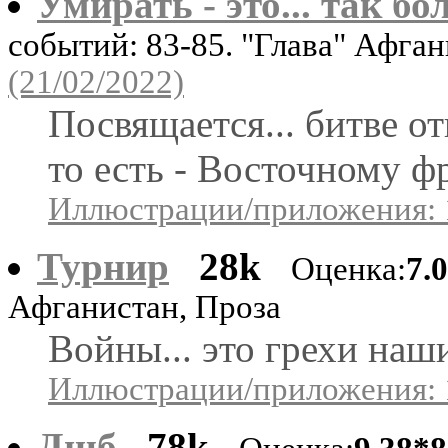
Умирать - это... так бо
событий: 83-85. "Глава" Афга
(21/02/2022)
Посвящается... битве о
то есть - Восточному ф
Иллюстрации/приложения: 
Турнир
28k
Оценка:
7.
Афганистан, Проза
Войны... это грехи наши
Иллюстрации/приложения: 
Дшб
78k