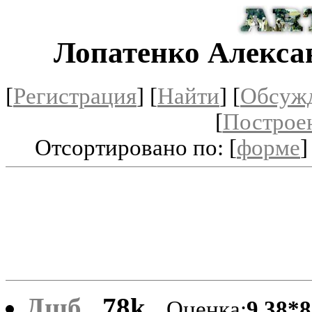
Лопатенко Алекса
[
Регистрация
]
[
Найти
] [
Обсуж
[
Построе
Отсортировано по: [
форме
]
Дшб
78k
Оценка:
9.38*8