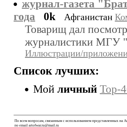
журнал-газета "Брат
года
0k
Афганистан
Ко
Товарищ дал посмотре
журналистики МГУ "Б
Иллюстрации/приложения
Список лучших:
Мой
личный
Top-4
По всем вопросам, связанным с использованием представленных на A
по email artofwar.ru@mail.ru