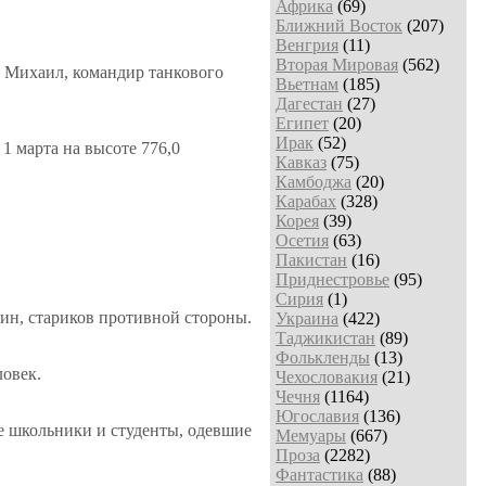
Африка
(69)
Ближний Восток
(207)
Венгрия
(11)
Вторая Мировая
(562)
ов Михаил, командир танкового
Вьетнам
(185)
Дагестан
(27)
Египет
(20)
Ирак
(52)
1 марта на высоте 776,0
Кавказ
(75)
Камбоджа
(20)
Карабах
(328)
Корея
(39)
Осетия
(63)
Пакистан
(16)
Приднестровье
(95)
Сирия
(1)
щин, стариков противной стороны.
Украина
(422)
Таджикистан
(89)
Фолькленды
(13)
ловек.
Чехословакия
(21)
Чечня
(1164)
Югославия
(136)
е школьники и студенты, одевшие
Мемуары
(667)
Проза
(2282)
Фантастика
(88)