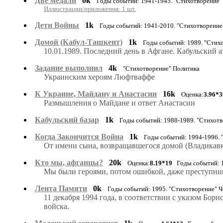
Две медали
0k
Годы событий: 1941-1945. "Стихотворение
Иллюстрации/приложения: 1 шт.
Дети Войны
1k
Годы событий: 1941-2010. "Стихотворение
Домой (Кабул-Ташкент)
1k
Годы событий: 1989. "Стих
10.01.1989. Последний день в Афгане. Кабульский аэ
Задание выполнил
4k
"Стихотворение" Политика
Украинским хероям Люфтваффе
К Украине, Майдану и Анастасии
16k
Оценка:
3.96*3
Размышления о Майдане и ответ Анастасии
Кабульский базар
1k
Годы событий: 1988-1989. "Стихотв
Когда Закончится Война
1k
Годы событий: 1994-1996. 
От имени сына, возвращавшегося домой (Владикавк
Кто мы, афганцы?
20k
Оценка:
8.19*19
Годы событий: 1
Мы были героями, потом ошибкой, даже преступни
Лента Памяти
0k
Годы событий: 1995. "Стихотворение" Ч
11 декабря 1994 года, в соответствии с указом Бо
войска.