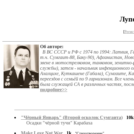
Луп
[
Регис
Об авторе:
В ВС СССР и РФ с 1974 по 1994: Латвия, Ге
т.ч. Сумгаит-88, Баку-90), Афганистан, Ново
звене в мотострелковом, танковом, зенитно-
службы), затем - начальник инфекционного о
Ахалцихе, Куткашене (Габала), Сумгаите, Ка
переездов с семьёй по 9 гарнизонам. Все член
была служащей СА в различных частях, после
подробнее>>
"Чёрный Январь" (Второй осколок Сумгаита)
10k
Осадки "чёрной тучи" Карабаха
Make Love Not War
1k
"Стихотворение"