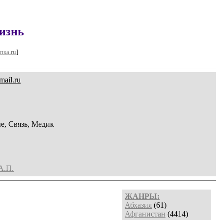
изнь
пка.ru
]
mail.ru
е, Связь, Медик
А.П.
ЖАНРЫ:
Абхазия
(61)
Афганистан
(4414)