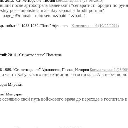
: 2015. "Стихотворение" Поэзия
Комментарии: 1 (23/08/2015)
ий после артобстрела маленький "сепаратист" бродит по руинам
hiy-posle-artobstrela-malenkiy-separatist-brodit-po-ruin?
m=page_0&domain=mirtesen.ru&paid=1&pad=1
ы событий: 1988-1989. "Эссе" Афганистан
Комментарии: 6 (10/05/2011)
ий: 2014. "Стихотворение" Политика
8-1989. "Стихотворение" Афганистан, Поэзия, История
Комментарии: 2 (28/06
о части Кабульского инфекционного госпиталя. А в небе творило
торая Мировая
тья" Мемуары
 освящаю свой путь войскового врача до перехода в госпиталь 