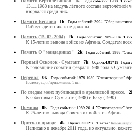
Памяти Вертолётчиков
1k
Годы событий: 1988. "Стих
13.11.1988 на модуль лётного состава вертолётной 
взорвался среди них.
Памяти Беслана
1k
Годы событий: 2004. "Сборник стихо
Гибнуть дети никак не должны...
Память (15. 02. 2004)
2k
Годы событий: 1989-2004. "Сти
К 15-летию вывода войск из Афгана. Солдатам всех
Память О "мандаринах"
2k
Годы событий: 1988. "Сти
Первый Осколок - Сумгаит
7k
Оценка:
4.81*19
Годы со
К годовщине событий февраля 1988 года в Сумгаите. ht
Перевал
0k
Годы событий: 1979-1989. "Стихотворение" Аф
Иллюстрации/приложения: 1 шт.
По следам моих публикаций в армянской прессе.
2
К событиям в Сумгаите (1988) и Баку (1990)
Помним
0k
Годы событий: 1989-2014. "Стихотворение" Афг
К 25-летию вывода Советских войск из Афгана
Притча о правде
4k
Оценка:
8.00*3
"Статья"
Комментарии
Написано в декабре 2011 года, но актуально, кажется