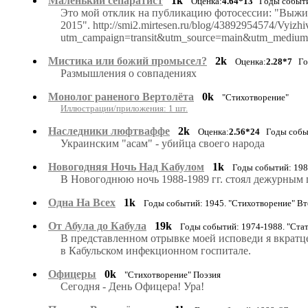
Маленький сепаратист
1k
Оценка:
4.64*13
Годы событий
Это мой отклик на публикацию фотосессии: "Выживш
2015". http://smi2.mirtesen.ru/blog/43892954574/Vyizhivs
utm_campaign=transit&utm_source=main&utm_mediu
Мистика или божий промысел?
2k
Оценка:
2.28*7
Год
Размышления о совпадениях
Монолог раненого Вертолёта
0k
"Стихотворение"
Иллюстрации/приложения: 1 шт.
Наследники люфтваффе
2k
Оценка:
2.56*24
Годы событ
Украинским "асам" - убийца своего народа
Новогодняя Ночь Над Кабулом
1k
Годы событий: 198
В Новогоднюю ночь 1988-1989 гг. стоял дежурным п
Одна На Всех
1k
Годы событий: 1945. "Стихотворение" В
От Абула до Кабула
19k
Годы событий: 1974-1988. "Ста
В представленном отрывке моей исповеди я вкратце
в Кабульском инфекционном госпитале.
Офицеры
0k
"Стихотворение" Поэзия
Сегодня - День Офицера! Ура!