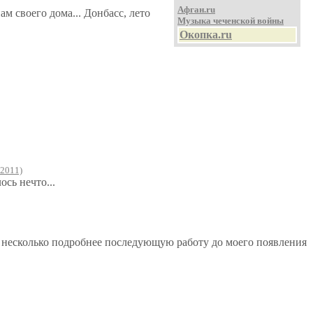
Афган.ru
 своего дома... Донбасс, лето
Музыка чеченской войны
Окопка.ru
/2011)
сь нечто...
и несколько подробнее последующую работу до моего появления