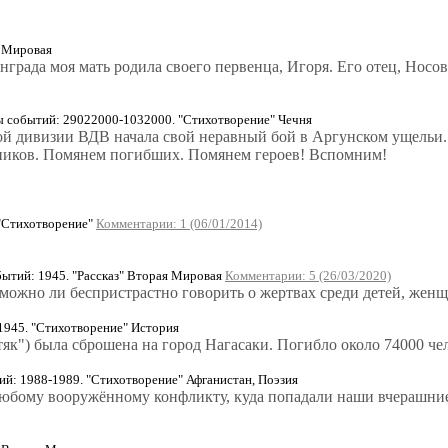
я Мировая
инграда моя мать родила своего первенца, Игоря. Его отец, Нос
событий: 29022000-1032000. "Стихотворение" Чечня
кой дивизии ВДВ начала свой неравный бой в Аргунском ущельи. 
нтников. Помянем погибших. Помянем героев! Вспомним!
 "Стихотворение"
Комментарии: 1 (06/01/2014)
тий: 1945. "Рассказ" Вторая Мировая
Комментарии: 5 (26/03/2020)
 можно ли беспристрастно говорить о жертвах среди детей, жен
1945. "Стихотворение" История
стяк") была сброшена на город Нагасаки. Погибло около 74000 че
: 1988-1989. "Стихотворение" Афганистан, Поэзия
к любому вооружённому конфликту, куда попадали наши вчерашни