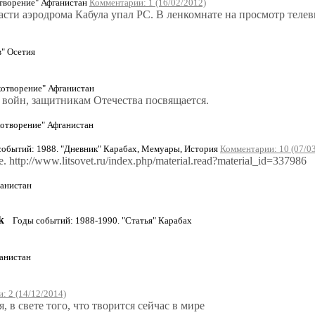
отворение" Афганистан
Комментарии: 1 (16/02/2012)
части аэродрома Кабула упал РС. В ленкомнате на просмотр теле
в" Осетия
хотворение" Афганистан
 войн, защитникам Отечества посвящается.
хотворение" Афганистан
бытий: 1988. "Дневник" Карабах, Мемуары, История
Комментарии: 10 (07/0
tp://www.litsovet.ru/index.php/material.read?material_id=337986
ганистан
k
Годы событий: 1988-1990. "Статья" Карабах
анистан
: 2 (14/12/2014)
, в свете того, что творится сейчас в мире