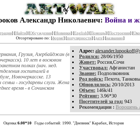
ооков Александр Николаевич:
Война и ж
трация
]
[
Найти
] [
Обсуждения
] [
Новинки
] [
English
] [
Помощь
] [
Построения
]
[
Око
Отсортировано по: [
форме
] [
популярности
] [
дате
] [
названию
]
Aдpeс:
alexander.lupookoff@
рмания, Грузия, Азербайджан (в
Родился:
28/06/1950
черкасск). 10 лет в восковом
Живет:
Россия,Сочи
ракетном полках (нач. мед.
Участвовал:
Афганистан
тделения госпиталей в
Звание:
Подполковник
буле, Новочеркасске. 13
Род войск:
Пехота, Танковы
ы семьи - государевы слуги. Жена
Обновлялось:
20/10/2013
днее время - в Сочинском
Объем:
146k/41
Рейтинг:
3.96*30
Посетителей за год:
943
Рекомендации :
Ворошень 
Оценка:
6.08*10
Годы событий: 1990. "Дневник" Карабах, История