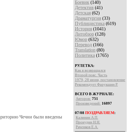
Боевик
(140)
Детектив
(41)
Детская
(62)
Драматургия
(33)
Публицистика
(619)
История
(1041)
Литобзор
(128)
Юмор
(632)
Перевод
(166)
Translation
(80)
Политика
(1765)
РУЛЕТКА:
Как я возвращался
Второй пояс. Часть
1979, 28 июня, постановление
Рекомендует Фарукшин Р.
ВСЕГО В ЖУРНАЛЕ:
Авторов:
751
Произведений:
16897
07/08
ПОЗДРАВЛЯЕМ
:
территорию Чечни были введены
Калинин А.П.
Прокудин Н.Н.
Раченков Е.А.