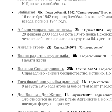
К Дню всех влюблённых.
Stalingrad
0k
Годы событий: 1942. "Стихотворение" Втора
16 сентября 1942 года под бомбёжкой в окопе Стал
взвода, погиб в 1944 году.
А было умирать так неохота...
2k
Оценка:
6.00*4
Годы 
29 февраля 2000 года 6-я рота 104-го полка Псковс
чеченские боевики свалили в кучу тела 84-х деса
Ангел в строю
2k
Оценка:
10.00*3
"Стихотворение"
Волгоград - так звучит набат
0k
Годы событий: 2013.
Памяти жертв
Высшая Справедливость
25k
Оценка:
2.46*4
Годы собы
Справедливо - значит беспристрастно, истинно. Но
Гнев божий или улыбка дьявола?
1k
Годы событий: 
9 августа 1945 года атомная бомба "Fat Man" ("Тол
Два Волоса - Две Жизни
1k
Оценка:
8.00*3
Годы событий
Это относится не только к теме Афганистана, но 
военную форму по призыву.