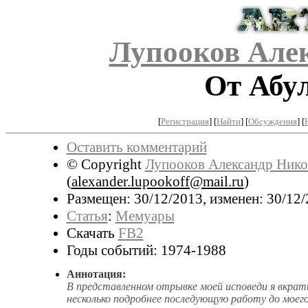
Лупооков Але
От Абул
[
Регистрация
]
[
Найти
] [
Обсуждения
] [
Оставить комментарий
© Copyright
Лупооков Александр Нико
(
alexander.lupookoff@mail.ru
)
Размещен: 30/12/2013, изменен: 30/12/
Статья
:
Мемуары
Скачать
FB2
Годы событий: 1974-1988
Аннотация:
В представленном отрывке моей исповеди я вкратц
несколько подробнее последующую работу до моего