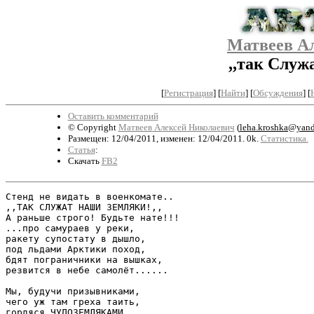
Матвеев А
,,так Служ
[
Регистрация
]
[
Найти
] [
Обсуждения
] [
Оставить комментарий
© Copyright
Матвеев Алексей Николаевич
(
leha.kroshka@yand
Размещен: 12/04/2011, изменен: 12/04/2011. 0k.
Статистика.
Статья
:
Скачать
FB2
Стенд не видать в военкомате..

,,ТАК СЛУЖАТ НАШИ ЗЕМЛЯКИ!,,

А раньше строго! Будьте нате!!!

...про самураев у реки,

ракету супостату в дышло,

под льдами Арктики поход,

бдят пограничники на вышках,

резвится в небе самолёт......

Мы, будучи призывниками,

чего уж там греха таить,

гордяся ЧУДОЗЕМЛЯКАМИ,
