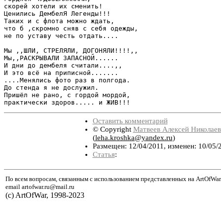
скорей хотели их сменить!

Ценились ДембелЯ Легенды!!!

Таких и с флота можно ждать,

что б ,скромно сняв с себя одежды,

не по уставу честь отдать....

Мы ,,ШЛИ, СТРЕЛЯЛИ, ДОГОНЯЛИ!!!!,,

Мы,,РАСКРЫВАЛИ ЗАПАСНОЙ......

И дни до дембеля считали....,,

И это всё на приписной.......

....Менялись фото раз в полгода.

До стенда я не дослужил.

Пришёл не рано, с гордой мордой,

практически здоров..... и ЖИВ!!!
Оставить комментарий
© Copyright
Матвеев Алексей Николае
(
leha.kroshka@yandex.ru
)
Размещен: 12/04/2011, изменен: 10/05/
Статья
:
По всем вопросам, связанным с использованием представленных на ArtOfWar
email artofwar.ru@mail.ru
(с) ArtOfWar, 1998-2023