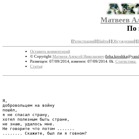
Матвеев А
По 
[
Регистрация
]
[
Найти
] [
Обсуждения
] [
Оставить комментарий
© Copyright
Матвеев Алексей Николаевич
(
leha.kroshka@yand
Размещен: 07/09/2014, изменен: 07/09/2014. 0k.
Статистика.
Статья
:
Я, 

добровольцем на войну

пошёл, 

я не спасал страну,

хотел полезным быть стране,

не знаю, удалось мне.

Не говорите что потом .......

........ Скажите, был ли я говном? 