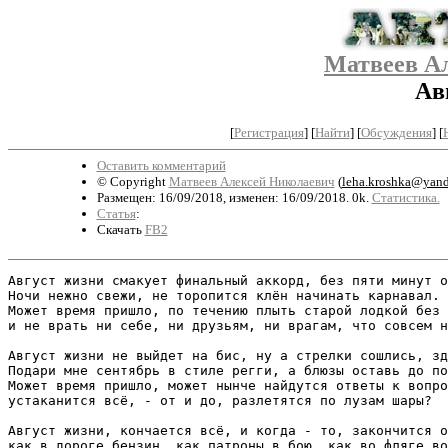
Матвеев А
Ав
[
Регистрация
]
[
Найти
] [
Обсуждения
] [
Оставить комментарий
© Copyright
Матвеев Алексей Николаевич
(
leha.kroshka@yand
Размещен: 16/09/2018, изменен: 16/09/2018. 0k.
Статистика.
Статья
:
Скачать
FB2
Август жизни смакует финальный аккорд, без пяти минут о
Ночи нежно свежи, не торопится клён начинать карнавал.

Может время пришло, по течению плыть старой лодкой без 
и не врать ни себе, ни друзьям, ни врагам, что совсем н
Август жизни не выйдет на бис, ну а стрелки сошлись, зд
Подари мне сентябрь в стиле регги, а блюзы оставь до по
Может время пришло, может нынче найдутся ответы к вопро
устаканится всё, - от и до, разлетятся по лузам шары?

Август жизни, кончается всё, и когда - то, закончится о
как в дороге бензин, как патроны в бою, как во фляге во