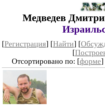
Медведев Дмитри
Израильс
[
Регистрация
]
[
Найти
] [
Обсуж
[
Построе
Отсортировано по: [
форме
]