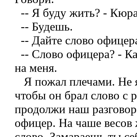
--
Я буду жить? - Кюра
--
Будешь.
--
Дайте слово офицера
--
Слово офицера? - К
на меня.
Я пожал плечами. Не 
чтобы он брал слово с р
продолжи наш разговор
офицер. На чаше весов
слово. Замараешь ты се