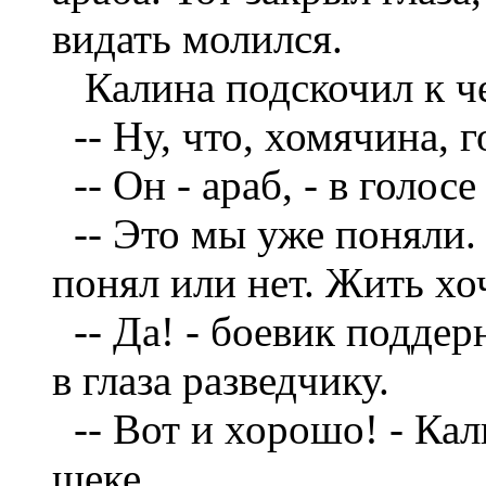
видать молился.
Калина подскочил к ч
--
Ну, что, хомячина, г
--
Он - араб, - в голосе
--
Это мы уже поняли. 
понял или нет. Жить х
--
Да! - боевик подде
в глаза разведчику.
--
Вот и хорошо! - Кал
щеке.