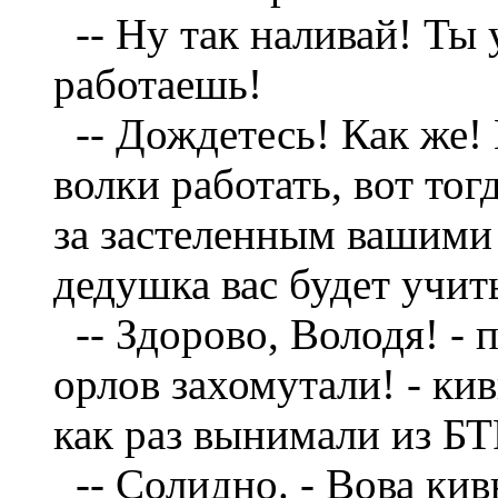
--
Ну так наливай! Ты 
работаешь!
--
Дождетесь! Как же! 
волки работать, вот тог
за застеленным вашим
дедушка вас будет учит
--
Здорово, Володя! - 
орлов захомутали! - ки
как раз вынимали из БТ
--
Солидно. - Вова кив