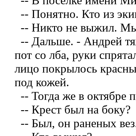
--
В поселке имени Ми
--
Понятно. Кто из эк
--
Никто не выжил. Мы
--
Дальше. - Андрей тя
пот со лба, руки спрята
лицо покрылось красны
под кожей.
--
Тогда же в октябре п
--
Крест был на боку?
--
Был, он раненых вез