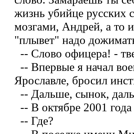
жизнь убийце русских с
мозгами, Андрей, а то 
"плывет" надо дожимат
--
Слово офицера! - тв
--
Впервые я начал воев
Ярославле, бросил инсти
--
Дальше, сынок, дал
--
В октябре 2001 года
--
Где?