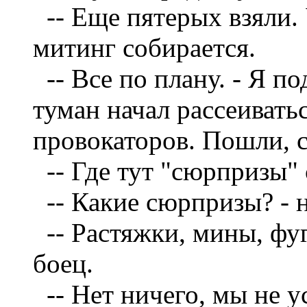
--
Еще пятерых взяли. 
митинг собирается.
--
Все по плану. - Я п
туман начал рассеиватьс
провокаторов. Пошли, с
--
Где тут "сюрпризы" 
--
Какие сюрпризы? - 
--
Растяжки, мины, фуг
боец.
--
Нет ничего, мы не у