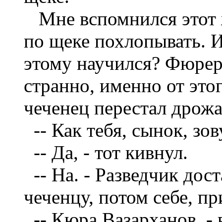
Мне вспомнился этот 
по щеке похлопывать. И
этому научился? Фюрер
странно, именно от это
чеченец перестал дрожа
--
Как тебя, сынок, зо
--
Да, - тот кивнул.
--
На. - Разведчик дост
чеченцу, потом себе, пр
--
Кюра Вазарханов, - 