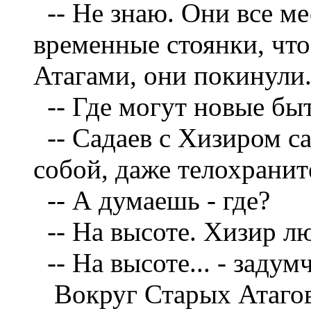
--
Не знаю. Они все ме
временные стоянки, чт
Атагами, они покинули
--
Где могут новые бы
--
Садаев с Хизиром са
собой, даже телохранит
--
А думаешь - где?
--
На высоте. Хизир лю
--
На высоте... - заду
Вокруг Старых Атаго