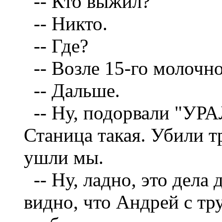
--
Кто выжил?
--
Никто.
--
Где?
--
Возле 15-го молочно
--
Дальше.
--
Ну, подорвали "УРА
Станица такая. Убили т
ушли мы.
--
Ну, ладно, это дела 
видно, что Андрей с тр