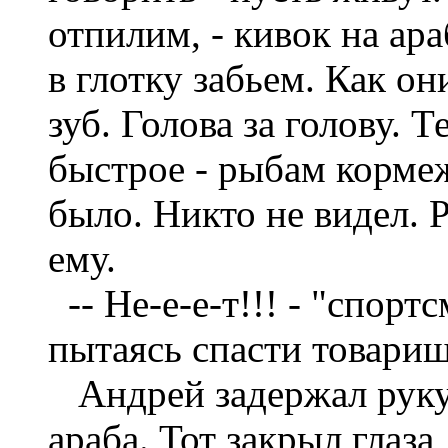
отпилим, - кивок на ара
в глотку забьем. Как он
зуб. Голова за голову. 
быстрое - рыбам кормеж
было. Никто не видел. 
ему.
--
Не-е-е-т!!! - "спорт
пытаясь спасти товарищ
Андрей задержал руку
араба. Тот закрыл глаза