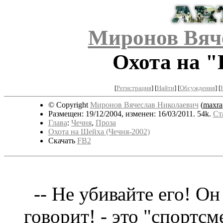
Миронов Вяч
Охота на "
[
Регистрация
]
[
Найти
] [
Обсуждения
] [
© Copyright
Миронов Вячеслав Николаевич
(
maxra
Размещен: 19/12/2004, изменен: 16/03/2011. 54k.
Ст
Глава
:
Чечня
,
Проза
Охота на Шейха (Чечня-2002)
Скачать
FB2
--
Не убивайте его! Он
говорит! - это "спортсм