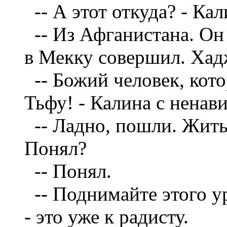
--
А этот откуда? - Кал
--
Из Афганистана. Он
в Мекку совершил. Хад
--
Божий человек, кот
Тьфу! - Калина с ненав
--
Ладно, пошли. Жить
Понял?
--
Понял.
--
Поднимайте этого у
- это уже к радисту.