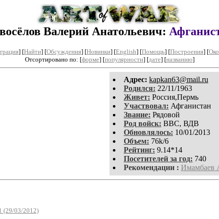
восёлов Валерий Анатольевич:
Афганис
трация
]
[
Найти
] [
Обсуждения
] [
Новинки
] [
English
] [
Помощь
] [
Построения
]
[
Око
Отсортировано по: [
форме
] [
популярности
] [
дате
] [
названию
]
Aдpeс:
kapkan63@mail.ru
Родился:
22/11/1963
Живет:
Россия,Пермь
Участвовал:
Афганистан
Звание:
Рядовой
Род войск:
ВВС, ВДВ
Обновлялось:
10/01/2013
Объем:
76k/6
Рейтинг:
9.14*14
Посетителей за год:
740
Рекомендации :
Имамбаев 
 (29/03/2012)