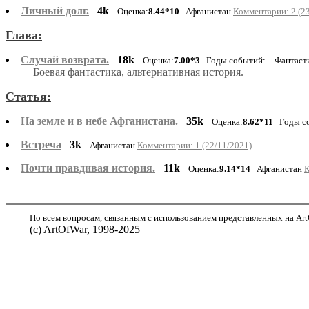
Личный долг.
4k
Оценка:
8.44*10
Афганистан
Комментарии: 2 (2
Глава:
Случай возврата.
18k
Оценка:
7.00*3
Годы событий: -. Фантаст
Боевая фантастика, альтернативная история.
Статья:
На земле и в небе Афганистана.
35k
Оценка:
8.62*11
Годы со
Встреча
3k
Афганистан
Комментарии: 1 (22/11/2021)
Почти правдивая история.
11k
Оценка:
9.14*14
Афганистан
К
По всем вопросам, связанным с использованием представленных на ArtO
(с) ArtOfWar, 1998-2025