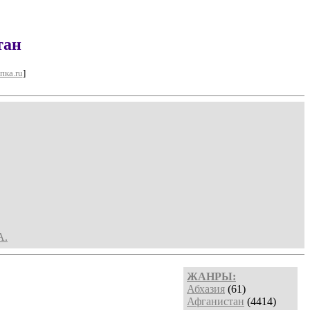
тан
пка.ru
]
А.
ЖАНРЫ:
Абхазия
(61)
Афганистан
(4414)