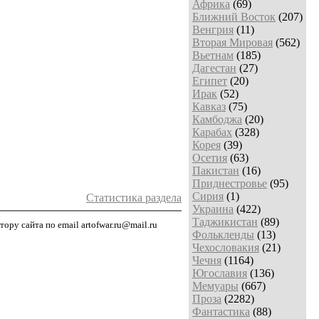
Африка
(69)
Ближний Восток
(207)
Венгрия
(11)
Вторая Мировая
(562)
Вьетнам
(185)
Дагестан
(27)
Египет
(20)
Ирак
(52)
Кавказ
(75)
Камбоджа
(20)
Карабах
(328)
Корея
(39)
Осетия
(63)
Пакистан
(16)
Приднестровье
(95)
Сирия
(1)
Статистика раздела
Украина
(422)
Таджикистан
(89)
ру сайта по email artofwar.ru@mail.ru
Фолькленды
(13)
Чехословакия
(21)
Чечня
(1164)
Югославия
(136)
Мемуары
(667)
Проза
(2282)
Фантастика
(88)