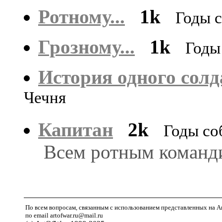
Ротному...
1k
Годы с
Грозному...
1k
Годы
История одного солд
Чечня
Капитан
2k
Годы со
Всем ротным команд
По всем вопросам, связанным с использованием представленных на A
по email artofwar.ru@mail.ru