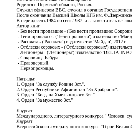
Родился в Пермской области, Россия.
Служил офицером ВВС, служил в органах Государственн
После окончания Высшей Школы КГБ им. Ф.Дзержинского
В период сент.1984 по сент.1987 г.г. - заместитель нач
Автор книг
- Без вести пропавшие - ('Без вести пропавшие; Сокровища
- Тени прошлого - ('Тени прошлого') издательство 'Майдан
- Расплата - ('Расплата') издательство 'Майдан', 2012 г.
- Отблески сорокоых - ('Отблески сорокоых') издательств
- Легионеры - ('Легионеры') издательство 'DELTA-INFO
- Сокровища Бабура.
- Правоверный.
- Первопроходцы.
Награды:
1. Орден "За службу Родине 3ст.".
2. Орден Республики Афганистан "За Храбрость".
3. Орден "Богдана Хмельницкого 3ст."
4. Орден "За мужество 3ст."
Лауреат
Международного, литературного конкурса " Человек, судь
Лауреат
Всероссийского лмтературного конкурса "Герои Велико