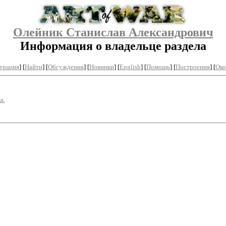
Олейник Станислав Александрович
Информация о владельце раздела
трация
]
[
Найти
] [
Обсуждения
] [
Новинки
] [
English
] [
Помощь
] [
Построения
]
[
Око
а.