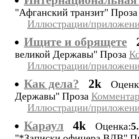
"Афганский транзит" Проз
Иллюстрации/приложения
Ищите и обрящете
великой Державы" Проза
Ко
Иллюстрации/приложения
Как дела?
2k
Оценк
Державы" Проза
Комментари
Иллюстрации/приложения
Караул
4k
Оценка:
5
"*Записки офицера ВДВ" П