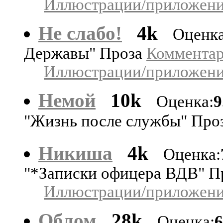
Иллюстрации/приложения
Не слабо!
4k
Оценка
Державы" Проза
Комментари
Иллюстрации/приложения
Немой
10k
Оценка:
9
"Жизнь после службы" Про
Никиша
4k
Оценка:
"*Записки офицера ВДВ" П
Иллюстрации/приложения
Облом
28k
Оценка:
6