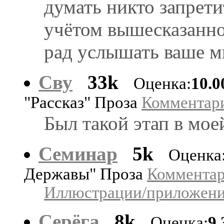
думать никто запрети
учётом вышесказанно
рад услышать ваше мн
Сву
33k
Оценка:
10.0
"Рассказ" Проза
Комментари
Был такой этап в мое
Семинар
5k
Оценка
Державы" Проза
Комментари
Иллюстрации/приложения
Серёга
8k
Оценка:
9.