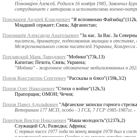
Пономарев Алексей. Родился 16 ноября 1985, Закончил Б
сотрудничает с авторами и исполнителями военно-патри
Пономарев Андрей Клавдиевич
"Я вспоминаю Файзабад"(112k,
Младший сержант; Связь; Афганистан;
Пономарёв Александр Анатольевич
"За нас. За Вас. За Северн
писатель, драматург, подполковник милиции в отставке,
Межрегионального союза писателей Украины, Конгресса
Поплавский Марк Давидович
"Мобики"(73k,13)
Капитан; Пехота, Связь; Украина;
"Мобики" - жаргонное обозначение мобилизованных в 202
Попов Константин Сергеевич
"Рассказы и блюз"(159k,3/2)
Попов Олег Николаевич
"Стихи о войне"(12k,5)
Прапорщик; ОМОН; Чечня;
Попов Павел Адольфович
"Афганские записки горного стрелка
Ветеранам 177 МСП, особо - 3 ГСБ, 7 ГСР 1985-1987гг. 
Поротков Виктор Николаевич
"Наша молодость"(1237k,2)
Служащий СА; Разведка; Африка;
С первых чисел 1977 года по конец января 1978 был в со
в восточной провинции Огаден и во многих городах этого