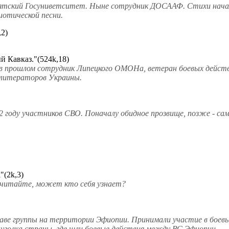
урятский Госуниветситет. Ныне сотрудник ДОСААФ. Стихи начал
отической песни.
2)
ый Кавказ."(524k,18)
 в прошлом сотрудник Липецкого ОМОНа, ветеран боевых действ
 литераторов Украины.
2 году участников СВО. Поначалу обидное прозвище, позже - са
"(2k,3)
- читайте, может кто себя узнает?
ставе группы на территории Эфиопии. Принимали участие в боев
 уголка страны, где шли боевые действия между ВС Эфиопии ...