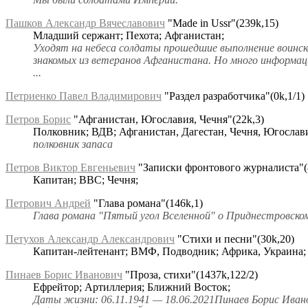
Пашков Александр Вячеславович
"Made in Ussr"(239k,15)
Младший сержант; Пехота; Афганистан;
Уходят на небеса солдаты прошедшие выполнение воинс
знакомых из ветеранов Афганистана. Но много информац
...
Петриенко Павел Владимирович
"Раздел разработчика"(0k,1/1)
Петров Борис
"Афганистан, Югославия, Чечня"(22k,3)
Полковник; ВДВ; Афганистан, Дагестан, Чечня, Югослав
полковник запаса
Петров Виктор Евгеньевич
"Записки фронтового журналиста"(
Капитан; ВВС; Чечня;
Петрович Андрей
"Глава романа"(146k,1)
Глава романа "Пятый угол Вселенной" о Приднестровско
Петухов Александр Александрович
"Стихи и песни"(30k,20)
Капитан-лейтенант; ВМФ, Подводник; Африка, Украина;
Пинаев Борис Иванович
"Проза, стихи"(1437k,122/2)
Ефрейтор; Артиллерия; Ближний Восток;
Даты жизни: 06.11.1941 — 18.06.2021Пинаев Борис Иванов