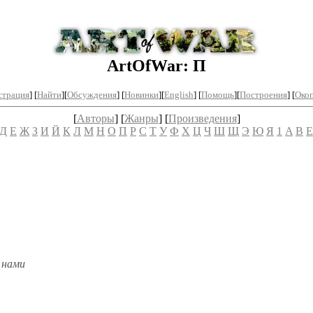
ArtOfWar: П
страция
] [
Найти
][
Обсуждения
] [
Новинки
][
English
] [
Помощь
][
Построения
]
[
Окоп
[
Авторы
] [
Жанры
] [
Произведения
]
Д
Е
Ж
З
И
Й
К
Л
М
Н
О
П
Р
С
Т
У
Ф
Х
Ц
Ч
Ш
Щ
Э
Ю
Я
1
A
B
E
 нами