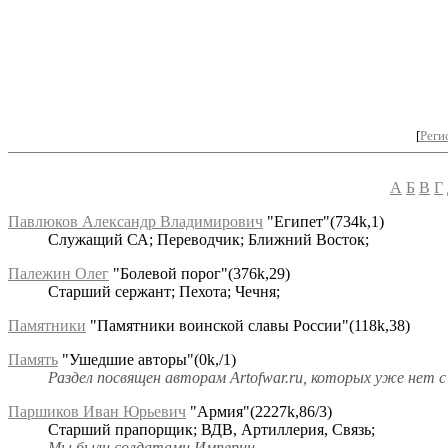
[
Реги
А
Б
В
Г
Павлюков Александр Владимирович
"Египет"(734k,1)
Служащий СА; Переводчик; Ближний Восток;
Палежин Олег
"Болевой порог"(376k,29)
Старший сержант; Пехота; Чечня;
Памятники
"Памятники воинской славы России"(118k,38)
Память
"Ушедшие авторы"(0k,/1)
Раздел посвящен авторам Artofwar.ru, которых уже нет с
Паршиков Иван Юрьевич
"Армия"(2227k,86/3)
Старший прапорщик; ВДВ, Артиллерия, Связь;
Мы были солдатами Империи.