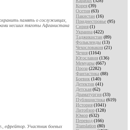
Карабах
(328)
Корея
(39)
Осетия
(63)
Пакистан
(16)
охранить память о сослуживцах,
Приднестровье
(95)
церами несших тяготы Афганистана
Сирия
(1)
Украина
(422)
Таджикистан
(89)
Фолькленды
(13)
Чехословакия
(21)
Чечня
(1164)
Югославия
(136)
Мемуары
(667)
Проза
(2282)
Фантастика
(88)
Боевик
(140)
Детектив
(41)
Детская
(62)
Драматургия
(33)
Публицистика
(619)
История
(1041)
Литобзор
(128)
Юмор
(632)
Перевод
(166)
Translation
(80)
 г., ефрейтор. Участник боевых