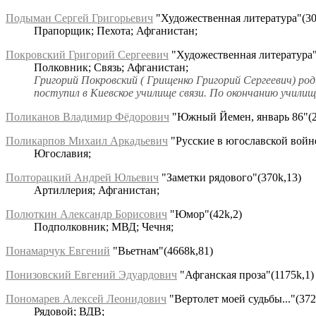
Подыман Сергей Григорьевич
"Художественная литература"(30
Прапорщик; Пехота; Афганистан;
Покровский Григорий Сергеевич
"Художественная литература"
Полковник; Связь; Афганистан;
Григорий Покровский ( Грищенко Григорий Сергеевич) роди
поступил в Киевское училище связи. По окончанию училища
Поликанов Владимир Фёдорович
"Южный Йемен, январь 86"(2
Поликарпов Михаил Аркадьевич
"Русские в югославской войне
Югославия;
Полторацкий Андрей Юльевич
"Заметки рядового"(370k,13)
Артиллерия; Афганистан;
Полюткин Александр Борисович
"Юмор"(42k,2)
Подполковник; МВД; Чечня;
Понамарчук Евгений
"Вьетнам"(4668k,81)
Понизовский Евгений Эдуардович
"Афганская проза"(1175k,1)
Пономарев Алексей Леонидович
"Вертолет моей судьбы..."(372
Рядовой; ВДВ;