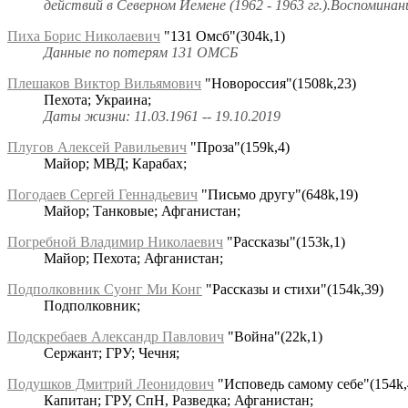
действий в Северном Йемене (1962 - 1963 гг.).Воспомина
Пиха Борис Николаевич
"131 Омсб"(304k,1)
Данные по потерям 131 ОМСБ
Плешаков Виктор Вильямович
"Новороссия"(1508k,23)
Пехота; Украина;
Даты жизни: 11.03.1961 -- 19.10.2019
Плугов Алексей Равильевич
"Проза"(159k,4)
Майор; МВД; Карабах;
Погодаев Сергей Геннадьевич
"Письмо другу"(648k,19)
Майор; Танковые; Афганистан;
Погребной Владимир Николаевич
"Рассказы"(153k,1)
Майор; Пехота; Афганистан;
Подполковник Суонг Ми Конг
"Рассказы и стихи"(154k,39)
Подполковник;
Подскребаев Александр Павлович
"Война"(22k,1)
Сержант; ГРУ; Чечня;
Подушков Дмитрий Леонидович
"Исповедь самому себе"(154k,
Капитан; ГРУ, СпН, Разведка; Афганистан;