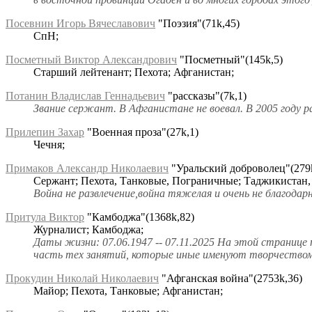
Посевнин Игорь Вячеславович
"Поэзия"(71k,45)
СпН;
Посметный Виктор Александрович
"Посметный"(145k,5)
Старший лейтенант; Пехота; Афганистан;
Потанин Владислав Геннадьевич
"рассказы"(7k,1)
Звание сержант. В Афганистане не воевал. В 2005 году 
Прилепин Захар
"Военная проза"(27k,1)
Чечня;
Примаков Александр Николаевич
"Уральский доброволец"(279
Сержант; Пехота, Танковые, Пограничные; Таджикистан,
Война не развлечение,война тяжелая и очень не благодар
Притула Виктор
"Камбоджа"(1368k,82)
Журналист; Камбоджа;
Даты жизни: 07.06.1947 -- 07.11.2025 На этой странице
часть тех занятий, которые иные именуют творчеством.
Прокудин Николай Николаевич
"Афганская война"(2753k,36)
Майор; Пехота, Танковые; Афганистан;