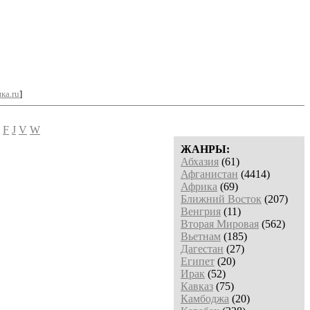
ка.ru
]
F
J
V
W
ЖАНРЫ:
Абхазия
(61)
Афганистан
(4414)
Африка
(69)
Ближний Восток
(207)
Венгрия
(11)
Вторая Мировая
(562)
Вьетнам
(185)
Дагестан
(27)
Египет
(20)
Ирак
(52)
Кавказ
(75)
Камбоджа
(20)