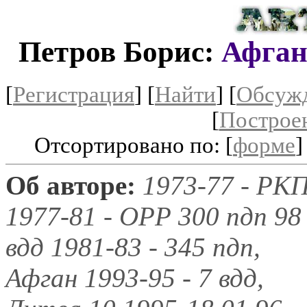
Петров Борис:
Афган
[
Регистрация
]
[
Найти
] [
Обсуж
[
Построе
Отсортировано по: [
форме
]
Об авторе:
1973-77 - РК
1977-81 - ОРР 300 пдп 98
вдд 1981-83 - 345 пдп,
Афган 1993-95 - 7 вдд,