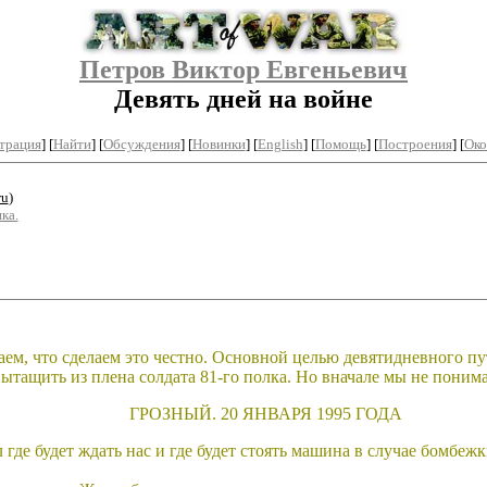
Петров Виктор Евгеньевич
Девять дней на войне
трация
]
[
Найти
] [
Обсуждения
] [
Новинки
] [
English
] [
Помощь
] [
Построения
]
[
Око
ru
)
ка.
аем, что сделаем это честно. Основной целью девятидневного п
вытащить из плена солдата 81-го полка. Но вначале мы не поним
ГРОЗНЫЙ. 20 ЯНВАРЯ 1995 ГОДА
 где будет ждать нас и где будет стоять машина в случае бомбеж