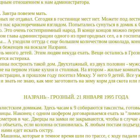
одным отношением к нам администратора.
. Завтра повезем мать.
ленных не отдавал. Сегодня в гостинице мест нет. Можете под лес
нас красноречивым взглядом. Попытались сунуться в домик к Се
. Это очень гостеприимный народ. В конце концов можно перено
 дом глава администрации одного из пригородных сел, а в госпит
... А уходили оттуда с еще большим количеством шоколада, конф
я беженцев на вокзале Назрани.
ень много детей. Этим людям некуда ехать. Вещи остались в Гро
ется истерика.
ины построить такой дом. Двухэтажный, из двух половин - муж
е на первом этаже кухня и столовая. На втором - жилые комнат
страции, в прошлом году посетил Мекку. У него 9 детей. Все у
 я и знать не знаю, как мне заготовить на зиму корм для скота ил
НАЗРАНЬ - ГРОЗНЫЙ. 21 ЯНВАРЯ 1995 ГОДА
истским домикам. Здесь часам к 9 собираются таксисты, готовые
транцы. Наконец с одним шофером договариваемся ехать за "лимо
ометров в час. Дверцы на замки не закрываются, чтобы в случае
 объехать, если колонна остановилась. К любым постам подъезд 
нами едет искать сестру.
 Машины, которые в темное время шли по трассе, с ходу падали 