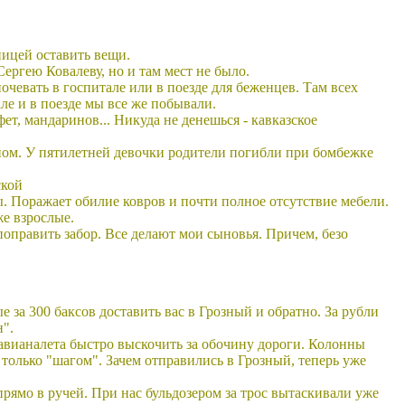
тницей оставить вещи.
ргею Ковалеву, но и там мест не было.
чевать в госпитале или в поезде для беженцев. Там всех
але и в поезде мы все же побывали.
ет, мандаринов... Никуда не денешься - кавказское
зном. У пятилетней девочки родители погибли при бомбежке
ской
ы. Поражает обилие ковров и почти полное отсутствие мебели.
же взрослые.
и поправить забор. Все делают мои сыновья. Причем, безо
 за 300 баксов доставить вас в Грозный и обратно. За рубли
н".
 авианалета быстро выскочить за обочину дороги. Колонны
только "шагом". Зачем отправились в Грозный, теперь уже
прямо в ручей. При нас бульдозером за трос вытаскивали уже