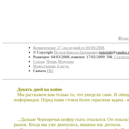
[
Регис
Комментарии: 27, последний от 06/08/2008.
© Copyright
Петров Виктор Евгеньевич
(
astrolab@yandex.
Размещен: 04/03/2008, изменен: 17/02/2009. 59k.
Статисти
Статья
:
Чечня
,
Мемуары
Иллюстрации: 6 штук.
Скачать
FB2
Девять дней на войне
Мы расскажем вам только то, что увидели сами. И обещ
информация. Перед нами стояла более серьезная задача - 
...Дальше Черноречья шофер ехать отказался. Он показал
рынок. Когда мы уже двинулись, машина нас догнала.