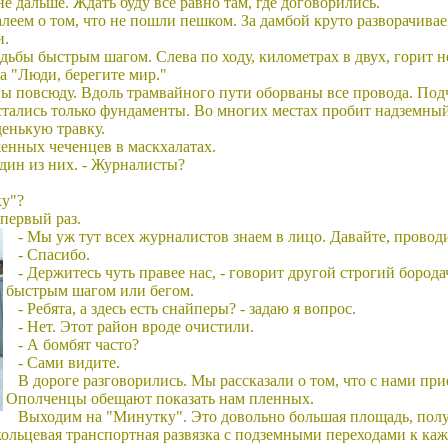
 не дальше. Ждать буду все равно там, где договорились.
леем о том, что не пошли пешком. За дамбой круто разворачивае
и.
дьбы быстрым шагом. Слева по ходу, километрах в двух, горит 
а "Люди, берегите мир."
ы повсюду. Вдоль трамвайного пути оборваны все провода. Под
тались только фундаменты. Во многих местах пробит надземный
денькую травку.
енных чеченцев в маскхалатах.
один из них. - Журналисты?
ку"?
 первый раз.
- Мы уж тут всех журналистов знаем в лицо. Давайте, провод
- Спасибо.
- Держитесь чуть правее нас, - говорит другой строгий бород
быстрым шагом или бегом.
- Ребята, а здесь есть снайперы? - задаю я вопрос.
- Нет. Этот район вроде очистили.
- А бомбят часто?
- Сами видите.
В дороге разговорились. Мы рассказали о том, что с нами при
Ополченцы обещают показать нам пленных.
Выходим на "Минутку". Это довольно большая площадь, полу
 кольцевая транспортная развязка с подземными переходами к каж