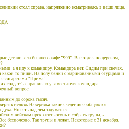
Безлипкин стоял справа, напряженно всматриваясь в наши лица.
ОДА
рые детали зала бывшего кафе "999". Все отделано деревом,
у?
ными, а я иду к командиру. Командира нет. Сидим при свечах.
ки какой-то пищи. На полу банки с маринованными огурцами и
 с сигаретами "Прима".
ких солдат? - спрашиваю у заместителя командира.
тречный вопрос.
данным до сорока тысяч.
верить нельзя. Наверняка такие сведения сообщаются
духа. Но есть над чем задуматься.
ийским войскам прекратить огонь и собрать трупы, -
Все бесполезно. Так трупы и лежат. Некоторые с 31 декабря.
ки?