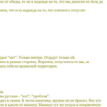
ли от обиды, то ли в надежде на то, что мы донесем их боль до
и, что есть надежда на то, что пленного отпустят.
ое "нет". Только матери. Отдадут только ей.
ись в разные стороны. Впрочем, испугались-то мы, за
ать себя на вражеской территории.
ов.
ы русские - "нэт", "проблэм".
дил к своим. К чести капитана, оружие он не бросил. Нес его
дили в какую-то машину. Машина тут же уехала в направлении