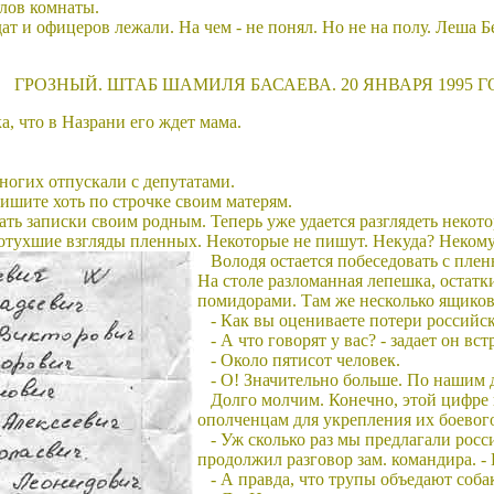
углов комнаты.
ат и офицеров лежали. На чем - не понял. Но не на полу. Леша 
ГРОЗНЫЙ. ШТАБ ШАМИЛЯ БАСАЕВА. 20 ЯНВАРЯ 1995 Г
, что в Назрани его ждет мама.
 Многих отпускали с депутатами.
ишите хоть по строчке своим матерям.
ть записки своим родным. Теперь уже удается разглядеть некото
 потухшие взгляды пленных. Некоторые не пишут. Некуда? Неком
Володя остается побеседовать с плен
На столе разломанная лепешка, остат
помидорами. Там же несколько ящиков
- Как вы оцениваете потери российс
- А что говорят у вас? - задает он вс
- Около пятисот человек.
- О! Значительно больше. По нашим 
Долго молчим. Конечно, этой цифре 
ополченцам для укрепления их боевого 
- Уж сколько раз мы предлагали росс
продолжил разговор зам. командира. - 
- А правда, что трупы объедают соба