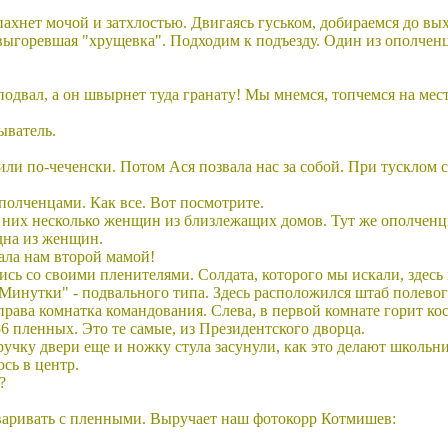
пахнет мочой и затхлостью. Двигаясь гуськом, добираемся до вых
выгоревшая "хрущевка". Подходим к подъезду. Один из ополченц
одвал, а он швырнет туда гранату! Мы мнемся, топчемся на месте
рыватель.
ли по-чеченски. Потом Ася позвала нас за собой. При тусклом с
 ополченцами. Как все. Вот посмотрите.
а них несколько женщин из близлежащих домов. Тут же ополчен
одна из женщин.
тала нам второй мамой!
сь со своими пленителями. Солдата, которого мы искали, здесь 
 "Минутки" - подвального типа. Здесь расположился штаб полево
рава комнатка командования. Слева, в первой комнате горит кос
 56 пленных. Это те самые, из Президентского дворца.
 ручку двери еще и ножку стула засунули, как это делают школь
сь в центр.
?
оваривать с пленными. Выручает наш фотокорр Котмишев: