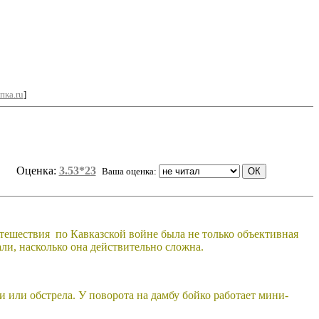
пка.ru
]
Оценка:
3.53*23
Ваша оценка:
утешествия по Кавказской войне была не только объективная
али, насколько она действительно сложна.
ки или обстрела. У поворота на дамбу бойко работает мини-