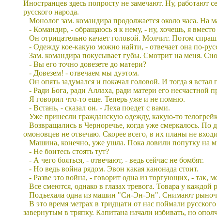
Иностранцев здесь попросту не замечают. Ну, работают себ
русского народа.
Монолог зам. командира продолжается около часа. На м
- Командир, - обращаюсь я к нему, - ну, хочешь, я вмест
Он отрицательно качает головой. Молчит. Потом спраши
- Одежду кое-какую можно найти, - отвечает она по-рус
Зам. командира покусывает губы. Смотрит на меня. Снов
- Вы его точно довезете до матери?
- Довезем! - отвечаем мы дуэтом.
Он опять задумался и покачал головой. И тогда я встал 
- Ради Бога, ради Аллаха, ради матери его несчастной пр
Я говорил что-то еще. Теперь уже и не помню.
- Встань, - сказал он. - Леха поедет с вами.
Уже принесли гражданскую одежду, какую-то телогрейку
Возвращались в Черноречье, когда уже смеркалось. По 
омоновцев не отвечаю. Скорее всего, в их планы не вход
Машина, конечно, уже ушла. Пока ловили попутку на м
- Не боитесь стоять тут?
- А чего бояться, - отвечают, - ведь сейчас не бомбят.
- Но ведь война рядом. Эвон какая канонада стоит.
- Разве это война, - говорит одна из торгующих, - так, 
Все смеются, однако в глазах тревога. Товара у каждой 
Подъехала одна из машин "Си-Эн-Эн". Снимают рыночек.
В это время метрах в тридцати от нас поймали русского
завернутым в тряпку. Капитана начали избивать, но опол