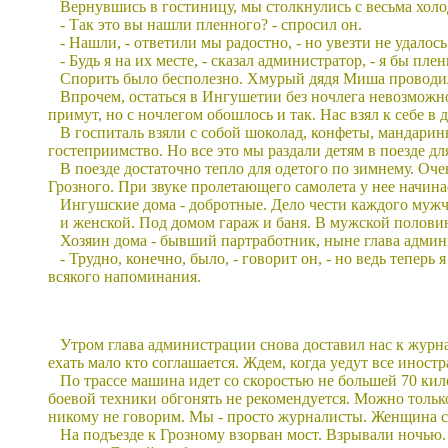
Вернувшись в гостиницу, мы столкнулись с весьма хол
- Так это вы нашли пленного? - спросил он.
- Нашли, - ответили мы радостно, - но увезти не удалось
- Будь я на их месте, - сказал администратор, - я бы п
Спорить было бесполезно. Хмурый дядя Миша проводил 
Впрочем, остаться в Ингушетии без ночлега невозможно
примут, но с ночлегом обошлось и так. Нас взял к себе в
В госпиталь взяли с собой шоколад, конфеты, мандарины
гостеприимство. Но все это мы раздали детям в поезде дл
В поезде достаточно тепло для одетого по зимнему. Оч
Грозного. При звуке пролетающего самолета у нее начина
Ингушские дома - добротные. Дело чести каждого мужч
и женской. Под домом гараж и баня. В мужской половин
Хозяин дома - бывший партработник, ныне глава админи
- Трудно, конечно, было, - говорит он, - но ведь теперь
всякого напоминания.
Утром глава администрации снова доставил нас к журнал
ехать мало кто соглашается. Ждем, когда уедут все инос
По трассе машина идет со скоростью не большей 70 кил
боевой техники обгонять не рекомендуется. Можно только
никому не говорим. Мы - просто журналисты. Женщина с 
На подъезде к Грозному взорван мост. Взрывали ночью.