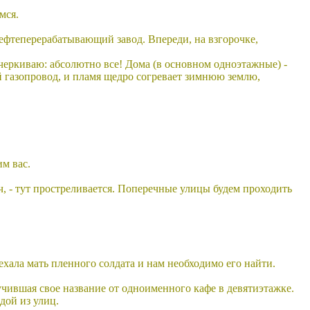
мся.
нефтеперерабатывающий завод. Впереди, на взгорочке,
черкиваю: абсолютно все! Дома (в основном одноэтажные) -
 газопровод, и пламя щедро согревает зимнюю землю,
им вас.
ач, - тут простреливается. Поперечные улицы будем проходить
ехала мать пленного солдата и нам необходимо его найти.
чившая свое название от одноименного кафе в девятиэтажке.
дой из улиц.