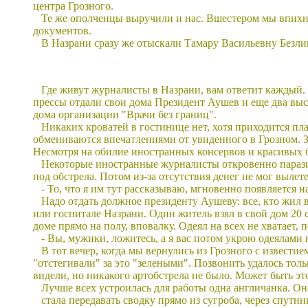
центра Грозного.
Те же ополченцы выручили и нас. Вшестером мы впихну
документов.
В Назрани сразу же отыскали Тамару Васильевну Безлипк
Где живут журналисты в Назрани, вам ответит каждый. 
прессы отдали свои дома Президент Аушев и еще два вы
дома организации "Врачи без границ".
Никаких кроватей в гостинице нет, хотя приходится пл
обмениваются впечатлениями от увиденного в Грозном. З
Несмотря на обилие иностранных консервов и красивых б
Некоторые иностранные журналисты откровенно паразит
под обстрела. Потом из-за отсутствия денег не мог вылете
- То, что я им тут рассказываю, мгновенно появляется на
Надо отдать должное президенту Аушеву: все, кто жил в
или госпитале Назрани. Один житель взял в свой дом 20 с
доме прямо на полу, вповалку. Одеял на всех не хватает,
- Вы, мужики, ложитесь, а я вас потом укрою одеялам
В тот вечер, когда мы вернулись из Грозного с извест
"отстегивали" за это "зелеными". Позвонить удалось тол
видели, но никакого артобстрела не было. Может быть э
Лучше всех устроилась для работы одна англичанка. Она
стала передавать сводку прямо из сугроба, через спутни