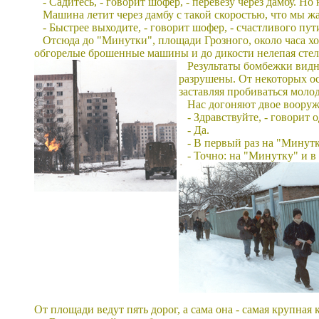
- Садитесь, - говорит шофер, - перевезу через дамбу. Но
Машина летит через дамбу с такой скоростью, что мы жа
- Быстрее выходите, - говорит шофер, - счастливого пут
Отсюда до "Минутки", площади Грозного, около часа хо
обгорелые брошенные машины и до дикости нелепая стел
Результаты бомбежки видн
разрушены. От некоторых ос
заставляя пробиваться моло
Нас догоняют двое вооруж
- Здравствуйте, - говорит 
- Да.
- В первый раз на "Минут
- Точно: на "Минутку" и в
От площади ведут пять дорог, а сама она - самая крупная