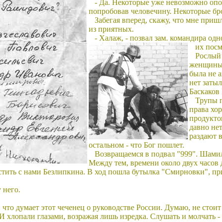
- Да. Некоторые уже невозможно опо
попробовав человечину. Некоторые бро
Забегая вперед, скажу, что мне приш
из приятных.
- Халаж, - позвал зам. командира одн
их посм
Рослый 
женщины 
была не 
нет заты
Баскаков
Трупы п
права хор
продукто
давно нет
раздают 
остальном - что Бог пошлет.
Возвращаемся в подвал "999". Шамиля
Между тем, времени около двух часов 
стить с нами Безлипкина. В ход пошла бутылка "Смирновки", пр
 него.
то думает этот чеченец о руководстве России. Думаю, не стоит 
И хлопали глазами, возражая лишь изредка. Слушать и молчать -