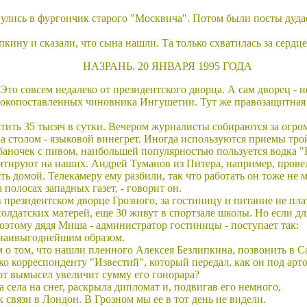
лись в фургончик старого "Москвича". Потом были посты дудае
ину и сказали, что сына нашли. Та только схватилась за сердце 
НАЗРАНЬ. 20 ЯНВАРЯ 1995 ГОДА
Это совсем недалеко от президентского дворца. А сам дворец -
сокопоставленных чиновника Ингушетии. Тут же правозащитная 
атить 35 тысяч в сутки. Вечером журналисты собираются за огро
а столом - языковой винегрет. Иногда используются приемы тро
аночек с пивом, наибольшей популярностью пользуется водка "Ро
ируют на наших. Андрей Туманов из Питера, например, провел 
ть домой. Телекамеру ему разбили, так что работать он тоже не м
 полосах западных газет, - говорит он.
 президентском дворце Грозного, за гостиницу и питание не плат
олдатских матерей, еще 30 живут в спортзале школы. Но если дл
 поэтому дядя Миша - администратор гостиницы - поступает так:
и наивыгоднейшим образом.
ием о том, что нашли пленного Алексея Безлипкина, позвонить в
ько корреспонденту "Известий", который передал, как он под арт
тот вымысел увеличит сумму его гонорара?
 села на снег, раскрыла дипломат и, подвигав его немного,
к связи в Лондон. В Грозном мы ее в тот день не видели.