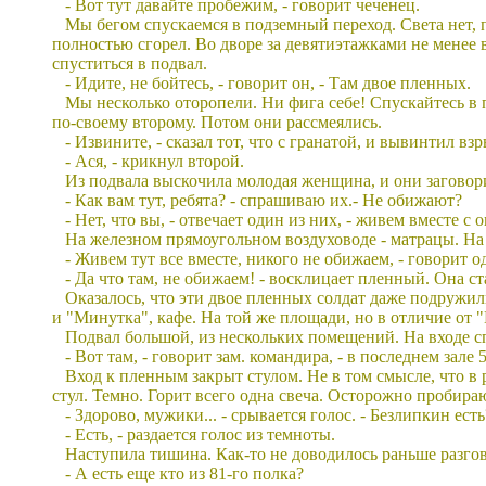
- Вот тут давайте пробежим, - говорит чеченец.
Мы бегом спускаемся в подземный переход. Света нет, 
полностью сгорел. Во дворе за девятиэтажками не менее 
спуститься в подвал.
- Идите, не бойтесь, - говорит он, - Там двое пленных.
Мы несколько оторопели. Ни фига себе! Спускайтесь в п
по-своему второму. Потом они рассмеялись.
- Извините, - сказал тот, что с гранатой, и вывинтил вз
- Ася, - крикнул второй.
Из подвала выскочила молодая женщина, и они заговори
- Как вам тут, ребята? - спрашиваю их.- Не обижают?
- Нет, что вы, - отвечает один из них, - живем вместе с
На железном прямоугольном воздуховоде - матрацы. Н
- Живем тут все вместе, никого не обижаем, - говорит 
- Да что там, не обижаем! - восклицает пленный. Она с
Оказалось, что эти двое пленных солдат даже подружили
и "Минутка", кафе. На той же площади, но в отличие от
Подвал большой, из нескольких помещений. На входе сп
- Вот там, - говорит зам. командира, - в последнем зале
Вход к пленным закрыт стулом. Не в том смысле, что в
стул. Темно. Горит всего одна свеча. Осторожно пробираю
- Здорово, мужики... - срывается голос. - Безлипкин есть
- Есть, - раздается голос из темноты.
Наступила тишина. Как-то не доводилось раньше разг
- А есть еще кто из 81-го полка?