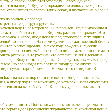
знать. А собаки сбегаются отовсюду. Совсем одичали,
саются на людей. Будьте осторожнее, по одному не ходите.
лось столкнуться со сворой таких собак, и впечатление было не
ого из бойцов, - проводи
отреть на те два трупа русских.
чеченец ведет нас метров за 300 в проулок. Трупы мужчины и
лежат по обе его стороны. Видимо, раскидало взрывом. Это
авиабомба. Скорее, люди попали под артобстрел. У женщины
лочной части головы. На плече мужчины лежит военный билет:
 Виктор Александрович, 1935-го года рождения, русский.
рипорошены снегом. Чеченец объяснил нам, что они не имеют
онить русских. А те русские, что остались, заняты добычей
в и воды. Воду носят из родника. С продуктами хуже. В городе
 хлеба, но его иногда привозят на площадь "Минутка" и
в виде гуманитарной помощи. Но мы этого не видели. В
 Басаева до сих пор нет и неизвестно когда он появится.
дня, а шофер ждет нас максимум до четырех. Снова спускаемся
ипасенная на всякий случай. К нашему удивлению, зам. от
об этом и писать. Понемногу, но от многих чеченцев мы это
 это горькая доля российских журналистов на чеченской войне.