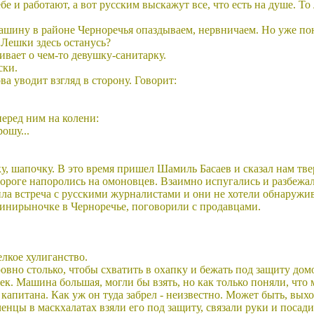
е и работают, а вот русским выскажут все, что есть на душе. То 
ашину в районе Черноречья опаздываем, нервничаем. Но уже понял
о Лешки здесь останусь?
вает о чем-то девушку-санитарку.
ски.
а уводит взгляд в сторону. Говорит:
перед ним на колени:
ошу...
, шапочку. В это время пришел Шамиль Басаев и сказал нам тверд
дороге напоролись на омоновцев. Взаимно испугались и разбежал
ила встреча с русскими журналистами и они не хотели обнаружив
инирыночке в Черноречье, поговорили с продавцами.
мелкое хулиганство.
ровно столько, чтобы схватить в охапку и бежать под защиту дом
 Машина большая, могли бы взять, но как только поняли, что м
 капитана. Как уж он туда забрел - неизвестно. Может быть, выхо
ченцы в маскхалатах взяли его под защиту, связали руки и поса