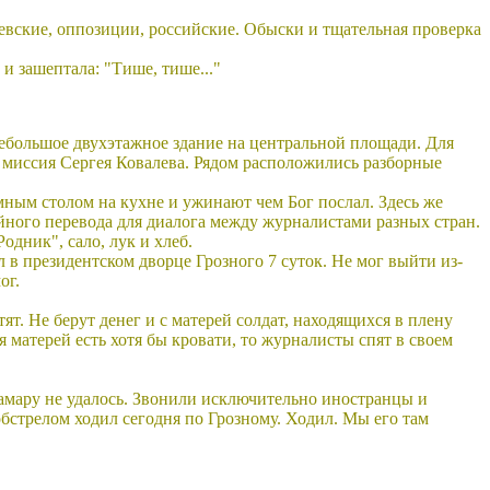
вские, оппозиции, российские. Обыски и тщательная проверка
и зашептала: "Тише, тише..."
 небольшое двухэтажное здание на центральной площади. Для
миссия Сергея Ковалева. Рядом расположились разборные
мным столом на кухне и ужинают чем Бог послал. Здесь же
йного перевода для диалога между журналистами разных стран.
дник", сало, лук и хлеб.
в президентском дворце Грозного 7 суток. Не мог выйти из-
ог.
ят. Не берут денег и с матерей солдат, находящихся в плену
я матерей есть хотя бы кровати, то журналисты спят в своем
 Самару не удалось. Звонили исключительно иностранцы и
обстрелом ходил сегодня по Грозному. Ходил. Мы его там