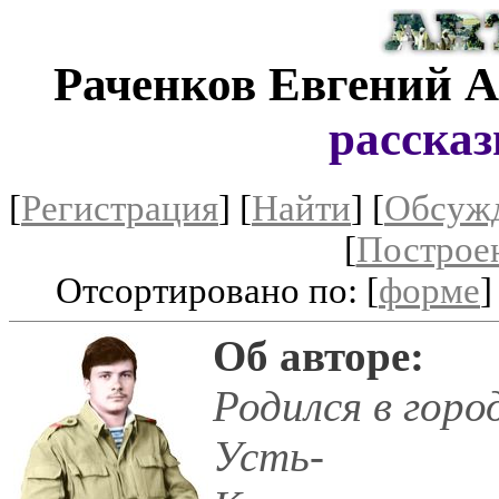
Раченков Евгений 
рассказ
[
Регистрация
]
[
Найти
] [
Обсуж
[
Построе
Отсортировано по: [
форме
]
Об авторе:
Родился в горо
Усть-