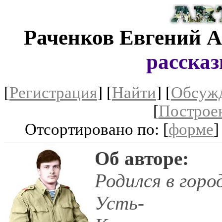
Раченков Евгений 
рассказ
[
Регистрация
]
[
Найти
] [
Обсуж
[
Построе
Отсортировано по: [
форме
]
Об авторе:
Родился в горо
Усть-