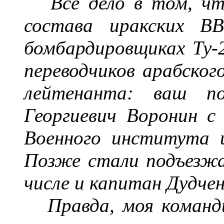
Всё дело в том, ч
состава иракских В
бомбардировщиках Ту-2
переводчиков арабског
лейтенанта:
в
аш по
Георгиевич
Воронин с 
Военного института 
Позже стали подъезжа
числе и
капитан
Дудчен
Правда
,
моя команди