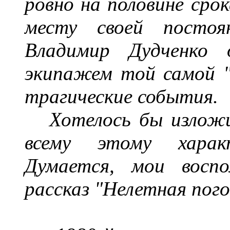
ровно на половине
сро
месту своей постоя
В
ладимир
Дудченко о
экипажем той самой
трагически
е
событи
я
.
Х
отелось бы излож
всему
этому
харак
Думается, мои восп
рассказ "Нелетная погод