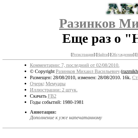
Разинков Ми
Еще раз о "
[
Регистрация
]
[
Найти
] [
Обсуждения
] [
Комментарии: 7, последний от 02/08/2010.
© Copyright
Разинков Михаил Васильевич
(
razmikh
Размещен: 28/08/2010, изменен: 28/08/2010. 16k.
Ст
Очерк
:
Мемуары
Иллюстрации: 2 штук.
Скачать
FB2
Годы событий: 1980-1981
Аннотация:
Дополнение к уже напечатанному