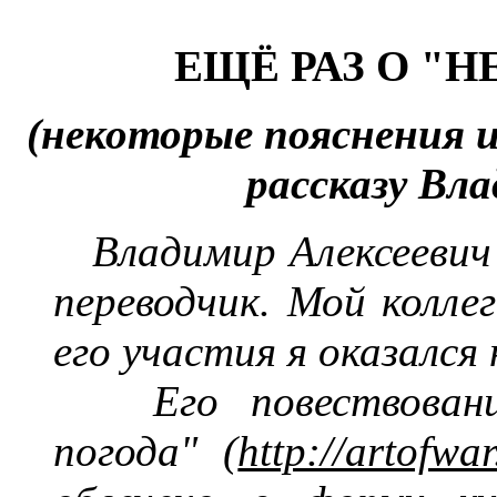
ЕЩЁ РАЗ О "
Н
(
н
екоторые пояснения и
рассказу
Вла
Владимир Алексеевич
переводчик. Мой колле
его участия я оказался
Его повествован
погода"
(
http://artofw