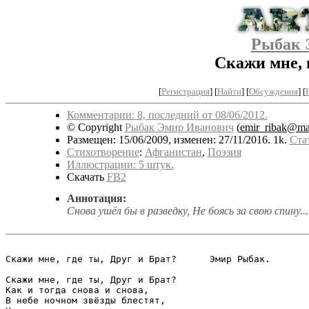
Рыбак 
Скажи мне, 
[
Регистрация
]
[
Найти
] [
Обсуждения
] [
Комментарии: 8, последний от 08/06/2012.
© Copyright
Рыбак Эмир Иванович
(
emir_ribak@mai
Размещен: 15/06/2009, изменен: 27/11/2016. 1k.
Ста
Стихотворение
:
Афганистан
,
Поэзия
Иллюстрации: 5 штук.
Скачать
FB2
Аннотация:
Снова ушёл бы в разведку, Не боясь за свою спину...
Скажи мне, где ты, Друг и Брат?      Эмир Рыбак.

Скажи мне, где ты, Друг и Брат?

Как и тогда снова и снова,

В небе ночном звёзды блестят,
