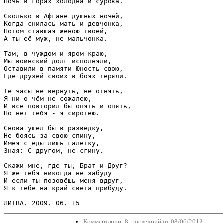
Ночь в горах холодна и сурова.

Сколько в Афгане душных ночей,

Когда снилась мать и девчонка,

Потом ставшая женою твоей,

А ты её муж, не мальчонка.

Там, в чуждом и яром краю,

Мы воинский долг исполняли,

Оставили в памяти Юность свою,

Где друзей своих в боях теряли.

Те часы не вернуть, не отнять,

Я ни о чём не сожалею,

И всё повторил бы опять и опять,

Но нет тебя - я сиротею. 

Снова ушёл бы в разведку,

Не боясь за свою спину,

Имея с еды лишь галетку, 

Зная: С другом, не сгину.

Скажи мне, где ты, Брат и Друг?

Я же тебя никогда не забуду

И если ты позовёшь меня вдруг,

Я к тебе на край света прибуду.

ЛИТВА. 2009. 06. 15
Комментарии: 8, последний от 08/06/2012.