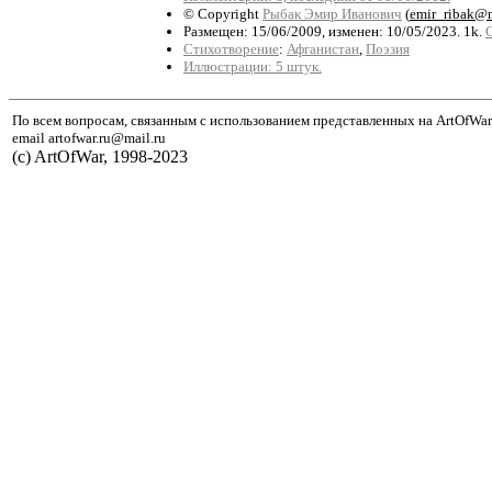
© Copyright
Рыбак Эмир Иванович
(
emir_ribak@m
Размещен: 15/06/2009, изменен: 10/05/2023. 1k.
Стихотворение
:
Афганистан
,
Поэзия
Иллюстрации: 5 штук.
По всем вопросам, связанным с использованием представленных на ArtOfWar
email artofwar.ru@mail.ru
(с) ArtOfWar, 1998-2023