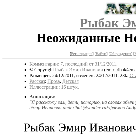
Рыбак Э
Неожиданные Н
[
Регистрация
]
[
Найти
] [
Обсуждения
] [
Комментарии: 7, последний от 31/12/2011.
© Copyright
Рыбак Эмир Иванович
(
emir_ribak@mai
Размещен: 24/12/2011, изменен: 24/12/2011. 23k.
Ст
Рассказ
:
Проза
,
Детская
Иллюстрации: 16 штук.
Аннотация:
"Я расскажу вам, дети, историю, на словах обычн
Эмир Иванович amir.ribak@yandex.ruЕфремов Андр
Рыбак Эмир Иванович 