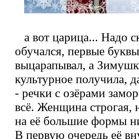
а вот царица... Надо ск
обучался, первые буквы
выцарапывал, а Зимушка
культурное получила, да
- речки с озёрами замо
всё. Женщина строгая, н
на её большие формы н
В первую очередь её вн