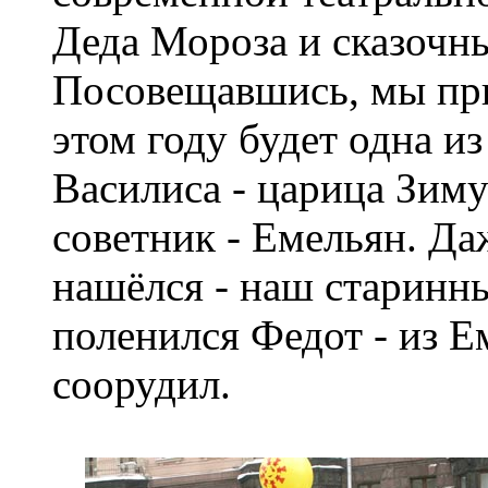
Деда Мороза и сказочн
Посовещавшись, мы при
этом году будет одна и
Василиса - царица Зим
советник - Емельян. Да
нашёлся - наш старинн
поленился Федот - из 
соорудил.