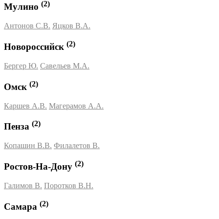
(2)
Мулино
Антонов С.В.
Яцков В.А.
(2)
Новороссийск
Бергер Ю.
Савельев М.А.
(2)
Омск
Каршев А.В.
Магерамов А.А.
(2)
Пенза
Копашин В.В.
Филалетов В.
(2)
Ростов-На-Дону
Галимов В.
Поротков В.Н.
(2)
Самара