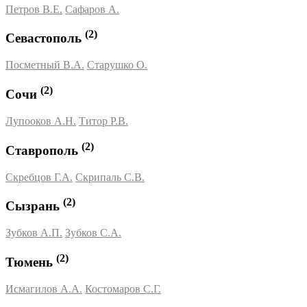
Петров В.Е.
Сафаров А.
(2)
Севастополь
Посметный В.А.
Старушко О.
(2)
Сочи
Лупооков А.Н.
Титор Р.В.
(2)
Ставрополь
Скребцов Г.А.
Скрипаль С.В.
(2)
Сызрань
Зубков А.П.
Зубков С.А.
(2)
Тюмень
Исмагилов А.А.
Костомаров С.Г.