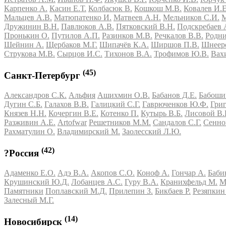
Карпенко А.
Касин Е.Т.
Колбасюк В.
Кошкош М.В.
Ковалев И.Е
Мальцев А.В.
Матюпатенко И.
Матвеев А.Н.
Мельников С.И.
М
Дружинин В.Н.
Павлюков А.В.
Пятковский В.Н.
Подскребаев 
Пронькин О.
Путилов А.П.
Разинков М.В.
Речкалов В.В.
Родни
Шейнин А.
Щербаков М.Г.
Шипачёв К.А.
Ширшов П.В.
Шнееро
Струкова М.В.
Сырцов И.С.
Тихонов В.А.
Трофимов Ю.В.
Вах
(45)
Санкт-Петербург
Александров С.К.
Альфия
Ашихмин О.В.
Бабанов Д.Е.
Бабоши
Дугин С.Б.
Галахов В.В.
Галицкий С.Г.
Гаврюченков Ю.Ф.
Григ
Князев Н.Н.
Кочергин В.Е.
Котенко П.
Кутырь В.Б.
Лисовой В.
Разживин А.Е.
Artofwar
Решетников М.М.
Сандалов С.Г.
Сенно
Рахматулин О.
Владимирский М.
Заолесский Л.Ю.
(42)
?Россия
Адаменко Е.О.
Адэ В.А.
Акопов С.О.
Коноф А.
Гончар А.
Баби
Крушинский Ю.Д.
Лобанцев А.С.
Гуру В.А.
Кранихфельд М.
М
Памятники
Поплавский М.Д.
Прилепин З.
Бикбаев Р.
Резяпкин
Залесный М.Г.
(14)
Новосибирск