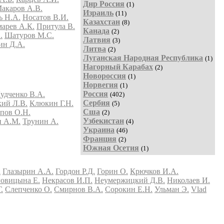
Днр Россия
(1)
акаров А.В.
Израиль
(11)
ь Н.А.
Носатов В.И.
Казахстан
(8)
арев А.К.
Притула В.
Канада
(2)
.
Шатуров М.С.
Латвия
(3)
ин Д.А.
Литва
(2)
Луганская Народная Республика
(1)
Нагорный Карабах
(2)
Новороссия
(1)
Норвегия
(1)
Россия
удченко В.А.
(402)
Сербия
кий Л.В.
Клюкин Г.Н.
(5)
Сша
пов О.Н.
(2)
Узбекистан
 А.М.
Трунин А.
(4)
Украина
(46)
Франция
(2)
Южная Осетия
(1)
а
Глазырин А.А.
Гордон Р.Д.
Горин О.
Крючков И.А.
овицына Е.
Некрасов И.П.
Неумержицкий Д.В.
Николаев И.
.
Слепченко О.
Смирнов В.А.
Сорокин Е.Н.
Ульман Э.
Vlad