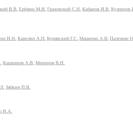
кий В.В.
Ерёмин М.И.
Граховский С.Н.
Кабанов И.В.
Кузнецов 
гин И.Н.
Карелин А.П.
Кунявский Г.С.
Мащенко А.В.
Палежин О
.
Кашпаров А.В.
Миронов В.Н.
Л.
Зябкин П.В.
о И.А.