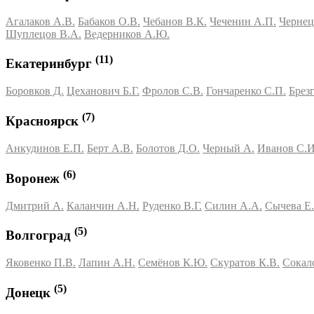
Агалаков А.В.
Бабаков О.В.
Чебанов В.К.
Чеченин А.П.
Чернец
Шуплецов В.А.
Ведерников А.Ю.
(11)
Екатеринбург
Боровков Д.
Цеханович Б.Г.
Фролов С.В.
Гончаренко С.П.
Брез
(7)
Красноярск
Анкудинов Е.П.
Берт А.В.
Болотов Д.О.
Черный А.
Иванов С.И
(6)
Воронеж
Дмитрий А.
Каланчин А.Н.
Руденко В.Г.
Силин А.А.
Сычева Е.
(5)
Волгоград
Яковенко П.В.
Лапин А.Н.
Семёнов К.Ю.
Скуратов К.В.
Сокал
(5)
Донецк