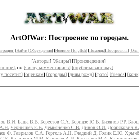
ArtOfWar: Построение по городам.
страция
] [
Найти
][
Обсуждения
] [
Новинки
][
English
] [
Помощь
][
Построения
]
[
Окоп
[
Авторы
] [
Жанры
] [
Произведения
]
ранное
], по [
числу комментариев
] [
опубликованному
]
лу посетит
] [
оценкам
] [
городам
] [
дням рожд
] [
фото
] [
friends
] [
конк
ов В.И.
Баша В.В.
Берестов С.А.
Беридзе Ю.В.
Бизянов Р.Р.
Блоц
А.Н.
Чернышёв Е.В.
Демьяненко С.В.
Дивов О.И.
Добрякович Я
аев Ф.
Гаврилов С.А.
Гергель А.Н.
Гладкий Д.
Голик Е.Ю.
Хрычё
С.Е.
Калинкин М.М.
Каменев А.И.
Кантария М.А.
Капишников 