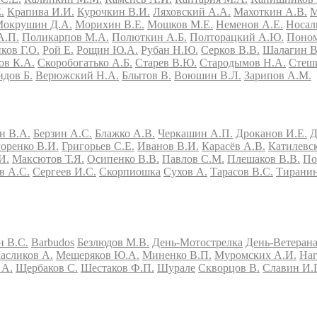
.
Крапива И.И.
Курочкин В.И.
Ляховский А.А.
Махоткин А.В.
М
окрушин Д.А.
Морихин В.Е.
Мошков М.Е.
Неменов А.Е.
Носал
А.П.
Поликарпов М.А.
Полюткин А.Б.
Полторацкий А.Ю.
Поном
ков Г.О.
Рой Е.
Рощин Ю.А.
Рубан Н.Ю.
Серков В.В.
Шалагин В
в К.А.
Скоробогатько А.Б.
Старев В.Ю.
Стародымов Н.А.
Стеш
идов Б.
Верюжский Н.А.
Блытов В.
Воюшин В.Л.
Зарипов А.М.
н В.А.
Берзин А.С.
Блажко А.В.
Черкашин А.П.
Дроканов И.Е.
Д
оренко В.И.
Григорьев С.Е.
Иванов В.И.
Карасёв А.В.
Катилевс
И.
Максютов Т.Я.
Осипенко В.В.
Павлов С.М.
Плешаков В.В.
По
в А.С.
Сергеев И.С.
Скорпиошка
Сухов А.
Тарасов В.С.
Тиранин
н В.С.
Barbudos
Безлюдов М.В.
День-Мотострелка
День-Ветеран
асликов А.
Мещеряков Ю.А.
Миненко В.П.
Муромских А.И.
Наг
 А.
Щербаков С.
Шестаков Ф.П.
Шурале
Скворцов В.
Славин И.Г