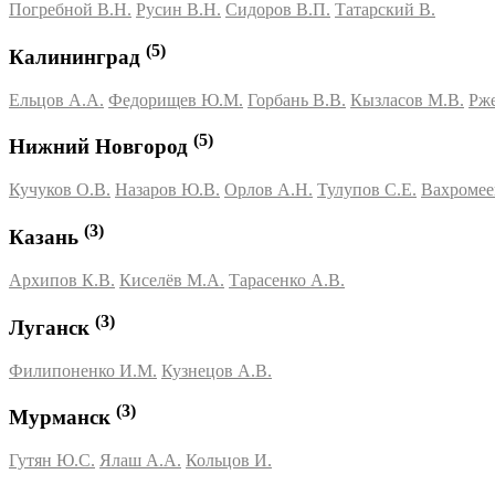
Погребной В.Н.
Русин В.Н.
Сидоров В.П.
Татарский В.
(5)
Калининград
Ельцов А.А.
Федорищев Ю.М.
Горбань В.В.
Кызласов М.В.
Рже
(5)
Нижний Новгород
Кучуков О.В.
Назаров Ю.В.
Орлов А.Н.
Тулупов С.Е.
Вахромее
(3)
Казань
Архипов К.В.
Киселёв М.А.
Тарасенко А.В.
(3)
Луганск
Филипоненко И.М.
Кузнецов А.В.
(3)
Мурманск
Гутян Ю.С.
Ялаш А.А.
Кольцов И.