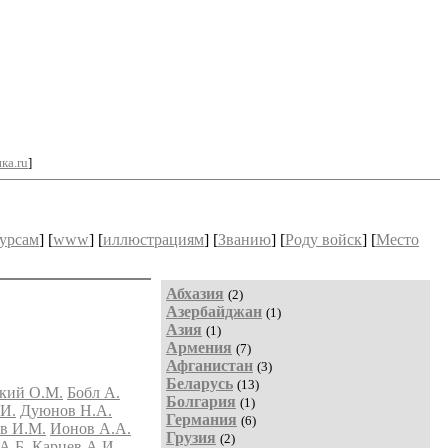
ка.ru
]
урсам
] [
www
] [
иллюстрациям
] [
Званию
] [
Роду войск
] [
Место
Абхазия
(2)
Азербайджан
(1)
Азия
(1)
Армения
(7)
Афганистан
(3)
Беларусь
(13)
кий О.М.
Бобл А.
Болгария
(1)
.И.
Дуюнов Н.А.
Германия
(6)
в И.М.
Ионов А.А.
Грузия
(2)
А.Б.
Карцев А.И.