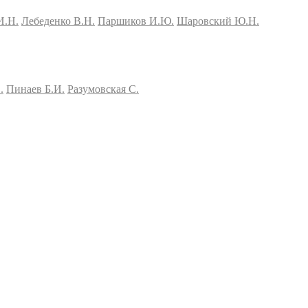
И.Н.
Лебеденко В.Н.
Паршиков И.Ю.
Шаровский Ю.Н.
.
Пинаев Б.И.
Разумовская С.