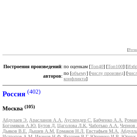
[
Реги
Построения
произведений
:
по оценкам [
Топ40
] [
Топ100
] [
Изб
по [
объему
] [
числу произвед
] [
чис
авторов
:
конфликта
]
(402)
Россия
(105)
Москва
Абдулаев Э.
Арасланов А.А.
Ауслендер С.
Бабченко А.А.
Роман
Богомяков А.Ю.
Бутов Д.
Цаголова Л.К.
Чаботько А.А.
Чернов 
Дьяков В.Е.
Дышев А.М.
Ермаков Н.Л.
Евстафьев М.А.
Абдулл
Истратов А.М.
Иванов Н.Ф.
Якушев В.Г.
Юрченко И.В.
Юрчук 