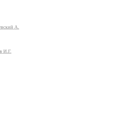
вский А.
в И.Г.