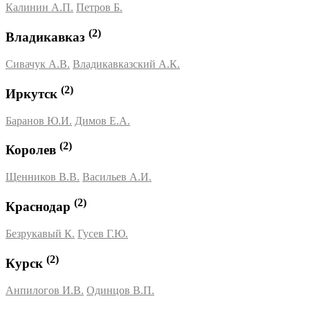
Калинин А.П.
Петров Б.
(2)
Владикавказ
Сивачук А.В.
Владикавказский А.К.
(2)
Иркутск
Баранов Ю.И.
Димов Е.А.
(2)
Королев
Щенников В.В.
Васильев А.И.
(2)
Краснодар
Безрукавый К.
Гусев Г.Ю.
(2)
Курск
Анпилогов И.В.
Одинцов В.П.