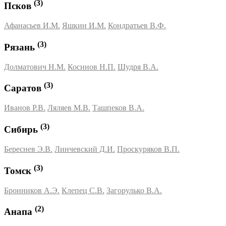
(3)
Псков
Афанасьев И.М.
Яшкин И.М.
Кондратьев В.Ф.
(3)
Рязань
Долматович Н.М.
Косинов Н.П.
Шудря В.А.
(3)
Саратов
Иванов Р.В.
Ляляев М.В.
Ташпеков В.А.
(3)
Сибирь
Береснев Э.В.
Линчевский Д.И.
Проскуряков В.П.
(3)
Томск
Бронников А.Э.
Клепец С.В.
Загорулько В.А.
(2)
Анапа