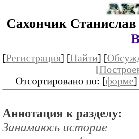
Сахончик Станислав
В
[
Регистрация
]
[
Найти
] [
Обсуж
[
Построе
Отсортировано по: [
форме
]
Аннотация к разделу:
Занимаюсь историе