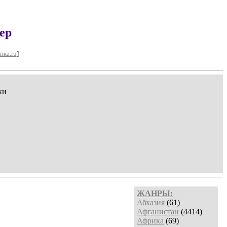
ер
пка.ru
]
ки
ЖАНРЫ:
Абхазия
(61)
Афганистан
(4414)
Африка
(69)