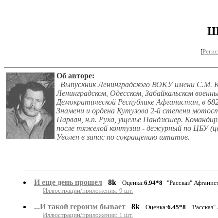
Ш
[
Регис
Об авторе:
Выпускник Ленинградского ВОКУ имени С.М. К
Ленинградском, Одесском, Забайкальском военных
Демократической Республике Афганистан, в 682
Знамени и ордена Кутузова 2-й степени мотост
Парван, н.п. Руха, ущелье Панджшер. Команди
после тяжелой контузии - дежурный по ЦБУ (це
Уволен в запас по сокращению штатов.
И еще день прошел
8k
Оценка:
6.94*8
"Рассказ" Афганис
Иллюстрации/приложения: 9 шт.
...И такой героизм бывает
8k
Оценка:
6.45*8
"Рассказ"
Иллюстрации/приложения: 1 шт.