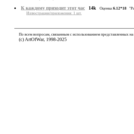
К каждому приходит этот час
14k
Оценка:
6.12*18
"Ра
Иллюстрации/приложения: 1 шт.
По всем вопросам, связанным с использованием представленных на 
(с) ArtOfWar, 1998-2025