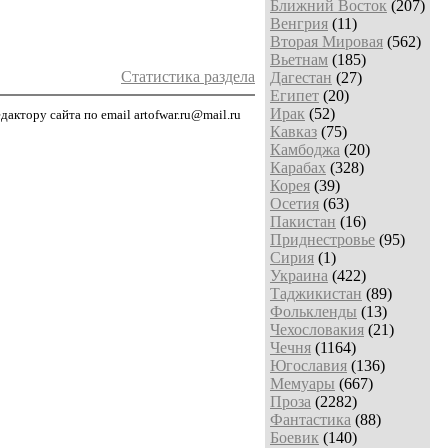
Ближний Восток
(207)
Венгрия
(11)
Вторая Мировая
(562)
Вьетнам
(185)
Статистика раздела
Дагестан
(27)
Египет
(20)
Ирак
(52)
ктору сайта по email artofwar.ru@mail.ru
Кавказ
(75)
Камбоджа
(20)
Карабах
(328)
Корея
(39)
Осетия
(63)
Пакистан
(16)
Приднестровье
(95)
Сирия
(1)
Украина
(422)
Таджикистан
(89)
Фолькленды
(13)
Чехословакия
(21)
Чечня
(1164)
Югославия
(136)
Мемуары
(667)
Проза
(2282)
Фантастика
(88)
Боевик
(140)