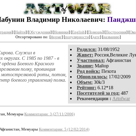
абунин Владимир Николаевич:
Панджш
трация
]
[
Найти
] [
Обсуждения
] [
Новинки
] [
English
] [
Помощь
] [
Построения
]
[
Око
Отсортировано по: [
форме
] [
популярности
] [
дате
] [
названию
]
Родился:
31/08/1952
ирова. Служил в
Живет:
Россия,Великие Лу
 округах. С 1985 по 1987 - в
Участвовал:
Афганистан
 ордена Боевого Красного
Звание:
Майор
релковом полку, провинция
Род войск:
Пехота
р мотострелковой роты, потом,
Обновлялось:
17/02/2009
нтр боевого управления) полка.
Объем:
30k/3
Рейтинг:
6.12*18
Посетителей за год:
487
Рекомендации :
Artofwar
тан, Мемуары
Комментарии: 3 (27/11/2006)
 Афганистан, Мемуары
Комментарии: 5 (12/02/2014)