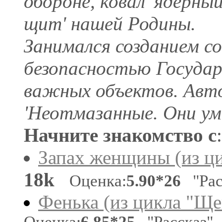
обороне, ковал 'ядерны
щит' нашей Родины.
Занимался созданием с
безопасностью Государ
важных объектов. Авто
'Неотмазанные. Они ум
Начните знакомство с
:
Запах женщины (из ци
18k
Оценка:
5.90*26
"Рас
Фенька (из цикла "Ще
Оценка:
6.85*25
"Рассказ"