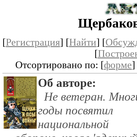
Щербаков
[
Регистрация
]
[
Найти
] [
Обсуж
[
Построе
Отсортировано по: [
форме
]
Об авторе:
Не ветеран. Мног
годы посвятил
национальной