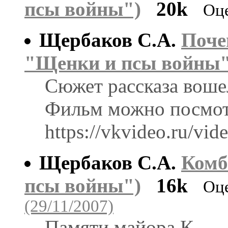
псы войны")
20k
Оц
Щербаков С.А.
Поче
"Щенки и псы войны"
Сюжет рассказа воше
Фильм можно посмотр
https://vkvideo.ru/v
Щербаков С.А.
Комб
псы войны")
16k
Оц
(29/11/2007)
Памяти майора К.