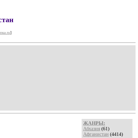
стан
пка.ru
]
ЖАНРЫ:
Абхазия
(61)
Афганистан
(4414)