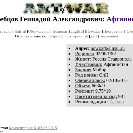
ебцов Геннадий Александрович:
Афгани
трация
]
[
Найти
] [
Обсуждения
] [
Новинки
] [
English
] [
Помощь
] [
Построения
]
[
Око
Отсортировано по: [
форме
] [
популярности
] [
дате
] [
названию
]
Aдpeс:
nowoarb@mail.ru
Родился:
02/06/1961
Живет:
Россия,Ставрополь
Участвовал:
Афганистан
Звание:
Майор
Род войск:
СпН
Обновлялось:
02/10/2013
Объем:
663k/9
Рейтинг:
9.75*19
Посетителей за год:
981
Рекомендации :
Aletum
истан
Комментарии: 6 (02/06/2015)
У.