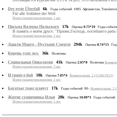
Der erste Überfall
6k
Годы событий: 1985. Афганистан, Translatio
Für alle Soldaten der Welt
Иллюстрации/приложения: 1 шт.
Письма Валеры Польского
17k
Оценка:
9.75*19
Годы событий
В память о моём друге. "Прими,Господь, погибшего раба 
Иллюстрации/приложения: 1 шт.
Дашти Марго - Пустыня Смерти
294k
Оценка:
8.74*15
Годы
Корень усих зол.
36k
Политика
Социальная Онкология
41k
Оценка:
2.05*8
Политика
Коммент
Иллюстрации/приложения: 3 шт.
И грянул бой
18k
Оценка:
7.85*4
Комментарии: 2 (15/06/2013)
Иллюстрации/приложения: 1 шт.
Богатые тоже плачут
17k
Годы событий: 90-.
Комментарии: 2 (
Житие станичника Ильи
28k
Оценка:
10.00*3
Годы событий: 
Иллюстрации/приложения: 1 шт.