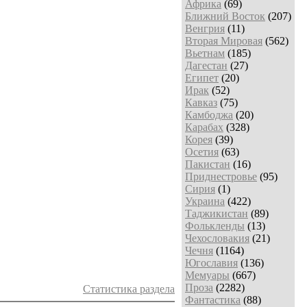
Африка
(69)
Ближний Восток
(207)
Венгрия
(11)
Вторая Мировая
(562)
Вьетнам
(185)
Дагестан
(27)
Египет
(20)
Ирак
(52)
Кавказ
(75)
Камбоджа
(20)
Карабах
(328)
Корея
(39)
Осетия
(63)
Пакистан
(16)
Приднестровье
(95)
Сирия
(1)
Украина
(422)
Таджикистан
(89)
Фолькленды
(13)
Чехословакия
(21)
Чечня
(1164)
Югославия
(136)
Мемуары
(667)
Проза
(2282)
Статистика раздела
Фантастика
(88)