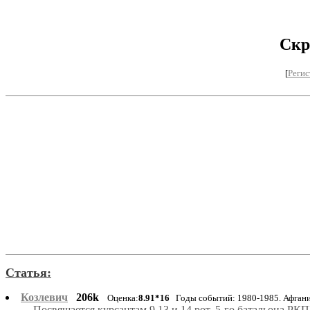
Скр
[
Регис
Статья:
Козлевич
206k
Оценка:
8.91*16
Годы событий: 1980-1985. Афган
Посвящается курсантам 9,13 и 14 рот, 5-го батальона РКП