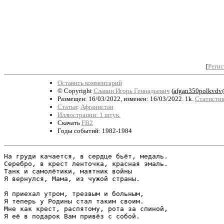
[
Регис
Оставить комментарий
© Copyright
Славин Игорь Геннадьевич
(
afgan350polkvdv
Размещен: 16/03/2022, изменен: 16/03/2022. 1k.
Статистик
Статья
:
Афганистан
Иллюстрации: 1 штук.
Скачать
FB2
Годы событий: 1982-1984
На груди качается, в сердце бьёт, медаль.

Серебро, в крест ленточка, красная эмаль.

Танк и самолётики, маятник войны

Я вернулся, Мама, из чужой страны.

Я приехал утром, трезвым и больным,

Я теперь у Родины стал таким своим.

Мне как крест, распятому, рота за спиной,

Я её в подарок Вам привёз с собой.
