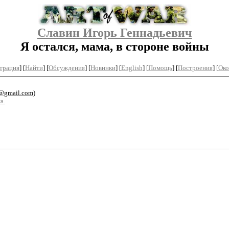
Славин Игорь Геннадьевич
Я остался, мама, в стороне войны
трация
]
[
Найти
] [
Обсуждения
] [
Новинки
] [
English
] [
Помощь
] [
Построения
]
[
Око
@gmail.com
)
а.