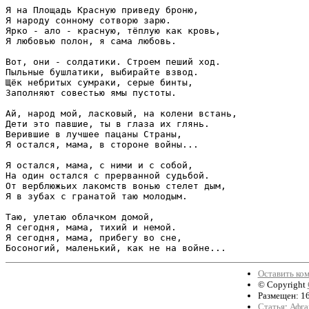
Я на Площадь Красную приведу броню,

Я народу сонному сотворю зарю.

Ярко - ало - красную, тёплую как кровь,

Я любовью полон, я сама любовь.

Вот, они - солдатики. Строем пеший ход.

Пыльные бушлатики, выбирайте взвод.

Щёк небритых сумраки, серые бинты,

Заполняют совестью ямы пустоты.

Ай, народ мой, ласковый, на колени встань,

Дети это павшие, ты в глаза их глянь.

Верившие в лучшее пацаны Страны,

Я остался, мама, в стороне войны...

Я остался, мама, с ними и с собой,

На один остался с прерванной судьбой.

От верблюжьих лакомств вонью стелет дым,

Я в зубах с гранатой таю молодым.

Таю, улетаю облачком домой,

Я сегодня, мама, тихий и немой.

Я сегодня, мама, прибегу во сне,

Босоногий, маленький, как не на войне...
Оставить ко
© Copyright
Размещен: 16
Статья
:
Афга