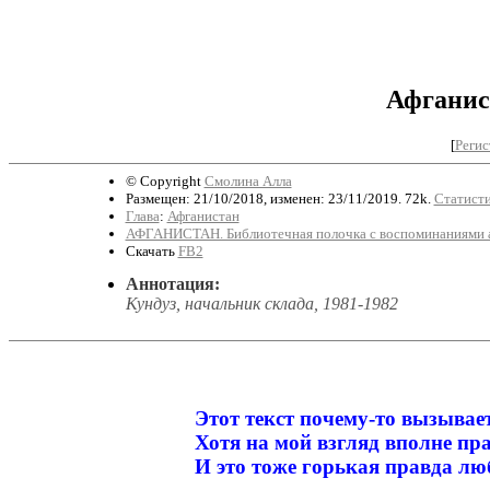
Афганист
[
Регис
© Copyright
Смолина Алла
Размещен: 21/10/2018, изменен: 23/11/2019. 72k.
Статисти
Глава
:
Афганистан
АФГАНИСТАН. Библиотечная полочка с воспоминаниями 
Скачать
FB2
Аннотация:
Кундуз, начальник склада, 1981-1982
Этот текст почему-то вызывае
Хотя на мой взгляд вполне прав
И это тоже горькая правда люб