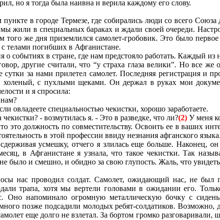
л, но я тогда была наивна и верила каждому его слову.
ункте в городе Термезе, где собирались люди со всего Союза 
а мы жили в специальных бараках и ждали своей очереди. Настр
 того же дня приземлился самолет-гробовик. Это было первое 
 с телами погибших в Афганистане.
о событиях в стране, где нам предстояло работать. Каждый из н
говор, другие считали, что “у страха глаза велики”. Но все же
 сутки за нами прилетел самолет. Последняя регистрация и пр
, холеный, с пухлыми щеками. Он держал в руках мои докум
елости и я спросила:
инам?
сли овладеете специальностью чекистки, хорошо заработаете.
екистки? - возмутилась я. - Это в разведке, что ли?
(2)
У меня ко
 это должность по совместительству. Освоить ее в ваших интер
тоятельность в этой профессии ввиду незнания афганского языка.
ерживая усмешку, отчего я злилась еще больше. Наконец, он в
 месяц, в Афганистане я узнала, что такое чекистки. Так наз
е было и смешно, и обидно за свою глупость. Жаль, что увидеть 
сы нас проводил солдат. Самолет, ожидающий нас, не был п
дали трапа, хотя мы вертели головами в ожидании его. Только
ас. Оно напоминало огромную металлическую бочку с сиден
емного позже подсадили молодых ребят-солдатиков. Возможно, д
молет еще долго не взлетал. За бортом громко разговаривали, шу