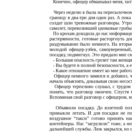
Конечно, офицер обманывал меня, хитри
Через неделю я была на пересылочном п
границу в два-три дня один раз. А пок
солдат шли тревожные разговоры. Утром
самолет, перевозивший цинковые гробы
По крохам доходила до нас информация 
растерянности, готовые расторгнуть до
раздумывание было немного. На вторые
молодой офицер-узбек, самоуверенный
посадку, подмигнул. Это придало мне см
- Большая опасность грозит там женщ
- Вы будете в полной безопасности, а е
- Какое отношение имеет ко мне работа ч
Офицер немного замялся и добавил, что
начала объяснять, доказывая свою несос
Офицер терпеливо слушал, с трудом сд
понять, что разговор окончен. Спустя
Вспоминая свой разговор с офицером, мн
Объявили посадку. До взлетной поло
привыкли летать. И для посадки не по
воздушное “такси” готово принять н
контейнеры. Нас “загрузили” тоже, а н
дальнейшей службы. Люк закрылся, но са