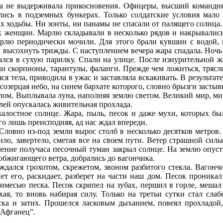
ука не выдерживала прикосновения. Офицеры, высший командн
ись в подземных бункерах. Только солдатские условия мало
ах ходьбы. Ни зонты, ни панамы не спасали от палящего солнца
 женщин. Марлю складывали в несколько рядов и накрывались 
рлю периодически мочили. Для этого брали кувшин с водой, н
 высохнуть трижды. С наступлением вечера жара спадала. Ночь в
ался в сухую парилку. Спали на улице. После изнурительной ж
и скорпионы, тарантулы, фаланги. Прежде чем ложиться, трясл
я тела, приводила в ужас и заставляла вскакивать. В результат
, созерцая небо, на синем бархате которого, словно брызги засты
лом. Выплывала луна, наполняя землю светом. Великий мир, ми
лей опускалась живительная прохлада.
лостное солнце. Жара, пыль, песок и даже мухи, которых был
о лишь преисподняя, ад нас ждал впереди.
вно из-под земли вырос столб в несколько десятков метров.
жило, завертело, сметая все на своем пути. Ветер страшной си
ечение получаса песочный туман закрыл солнце. На землю опуст
обжигающего ветра, добрались до вагончика.
ался грохотом, скрежетом, звоном разбитого стекла. Вагончик
нет его, раскидает, разберет на части наш дом. Песок проника
римесью песка. Песок скрипел на зубах, першил в горле, мешал 
хая, то вновь набирая силу. Только на третьи сутки стал слаб
ка и затих. Прошелся ласковым дыханием, повеял прохладой, 
“Афганец”.