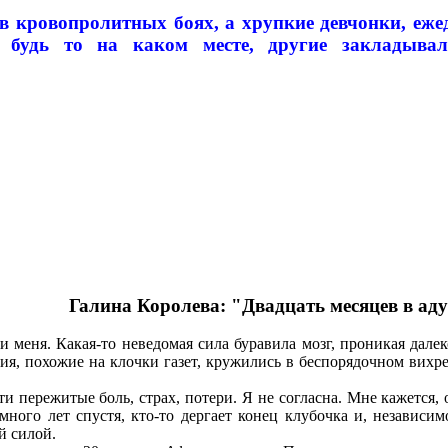
 кровопролитных боях, а хрупкие девчонки, ежед
 будь то на каком месте, другие закладывал
Галина Королева: "Двадцать месяцев в ад
еня. Какая-то неведомая сила буравила мозг, проникая далек
, похожие на клочки газет, кружились в беспорядочном вихре,
ти пережитые боль, страх, потери. Я не согласна. Мне кажется,
 много лет спустя, кто-то дергает конец клубочка и, независи
й силой.