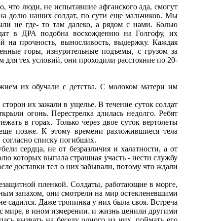
, что люди, не испытавшие афганского ада, смогут
 на долю наших солдат, по сути еще мальчиков. Мы
ли не где- то там далеко, а рядом с нами. Болью
лдат в ДРА подобна восхождению на Голгофу, их
й на прочность, выносливость, выдержку. Каждая
енные горы, изнурительные подъемы, с грузом за
 для тех условий, они проходили расстояние по 20-
ием их обучали с детства. С молоком матери им
торон их зажали в ущелье. В течение суток солдат
ткрыли огонь. Перестрелка длилась недолго. Ребят
ежать в горах. Только через двое суток вертолеты
 еще позже. К этому времени разложившиеся тела
 согласно списку погибших.
ели сердца, не от безразличия и халатности, а от
олю которых выпала страшная участь - нести службу
сле доставки тел о них забывали, потому что ждали
защитной пленкой. Солдаты, работающие в морге,
ным запахом, они смотрели на мир остекленевшими
не садился. Даже тропинка у них была своя. Встреча
с мире, в ином измерении. и жизнь ценили другими
лась вызвать на беседу одного из них, поймать его