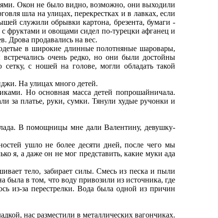
ями. Окон не было видно, возможно, они выходили
овля шла на улицах, перекрестках и в лавках, если
ышей служили обрывки картона, брезента, бумаги -
м с фруктами и овощами сидел по-турецки афганец и
в. Дрова продавались на вес.
одетые в широкие длинные полотняные шаровары,
 встречались очень редко, но они были достойны
сетку, с ношей на голове, могли обладать такой
джи. На улицах много детей.
иками. Но основная масса детей попрошайничала.
и за платье, руки, сумки. Тянули худые ручонки и
лада. В помощницы мне дали Валентину, девушку-
стей ушло не более десяти дней, после чего мы
о я, а даже он не мог представить, какие муки ада
ивает тело, забирает силы. Смесь из песка и пыли
 была в том, что воду привозили из источника, где
ось из-за перестрелки. Вода была одной из причин
адкой, нас разместили в металлических вагончиках.