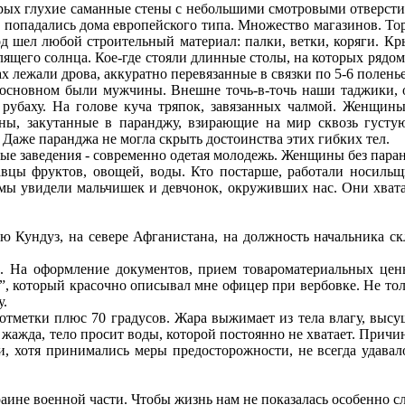
ых глухие саманные стены с небольшими смотровыми отверсти
 попадались дома европейского типа. Множество магазинов. Торг
од шел любой строительный материал: палки, ветки, коряги. Кр
алящего солнца. Кое-где стояли длинные столы, на которых рядо
х лежали дрова, аккуратно перевязанные в связки по 5-6 поленье
основном были мужчины. Внешне точь-в-точь наши таджики, 
рубаху. На голове куча тряпок, завязанных чалмой. Женщины
ы, закутанные в паранджу, взирающие на мир сквозь густую 
Даже паранджа не могла скрыть достоинства этих гибких тел.
ые заведения - современно одетая молодежь. Женщины без паран
цы фруктов, овощей, воды. Кто постарше, работали носильщ
 мы увидели мальчишек и девчонок, окруживших нас. Они хватал
Кундуз, на севере Афганистана, на должность начальника ск
На оформление документов, прием товароматериальных ценно
, который красочно описывал мне офицер при вербовке. Не тольк
у.
тметки плюс 70 градусов. Жара выжимает из тела влагу, высуш
ажда, тело просит воды, которой постоянно не хватает. Причина
и, хотя принимались меры предосторожности, не всегда удавал
ине военной части. Чтобы жизнь нам не показалась особенно сл