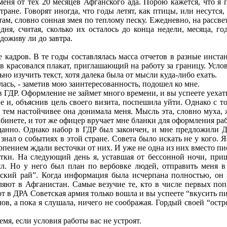
ня от тех 20 месяцев Афганского ада. Порою кажется, что я 
ане. Говорят иногда, что годы летят, как птицы, или несутся,
там, словно сонная змея по теплому песку. Ежедневно, на рассв
я, считая, сколько их осталось до конца недели, месяца, год
 доживу ли до завтра.
 кадров. В те годы составлялась масса отчетов в разные инст
ов красовался плакат, приглашающий на работу за границу. Ус
но изучить текст, хотя далека была от мысли куда-либо ехать.
лась, - заметив мою заинтересованность, подошел ко мне.
 ГДР. Оформление не займет много времени, и вы успеете уехать
, объяснив цель своего визита, поспешила уйти. Однако с тог
е, тем настойчивее она донимала меня. Мысль эта, словно мух
абинете, и тот же офицер вручает мне бланки для оформления ра
нно. Однако набор в ГДР был закончен, и мне предложили Д
нал о событиях в этой стране. Совета было искать не у кого. Я
рпением ждали весточки от них. И уже не одна из них вместо пи
и. На следующий день я, уставшая от бессонной ночи, пришла
л. Но у него был план по вербовке людей, отправить меня 
ский рай”. Когда информация была исчерпана полностью, он не
ляют в Афганистан. Самые везучие те, кто в числе первых поп
вот в ДРА Советская армия только вошла и вы успеете “вкусить пи
в, а пока я слушала, ничего не соображая. Гордый своей “остро
я, если условия работы вас не устроят.