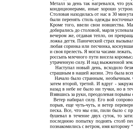
Металл за день так нагревался, что р
кондиционерами, иные хорошо устроил
Столовая находилась от нас в 30 минут
были перенять стиль одежды восточных
Кроме того, ввели свои новшества. Ма
добирались до столовой, марля успевала
вечером же, отдавая тепло, он превращ
ложка дегтя. Панический страх вызывал
любая соринка или песчинка, коснувшаяс
и своя прелесть. Я могла часами лежать
россыпь млечного пути висела коромыс
утраченную силу. И над выжженной зем
Наступал новый день, всходило безжа
страшным в нашей жизни. Это была всег
Начало было странным, необычным. Сло
затем второй, третий. И вдруг - закру
назад в небе не было ни тучки, но в т
Взявшись за руки, преодолевая порывы 
Ветер набирал силу. Его вой сопровожд
порыв, еще чуть-чуть, и ветер перевер
песка. Все, что мы ели, пили было с п
бушевал в течение двух суток, то зати
последнюю попытку поднять столб пес
познакомились с ветром, имя которому 