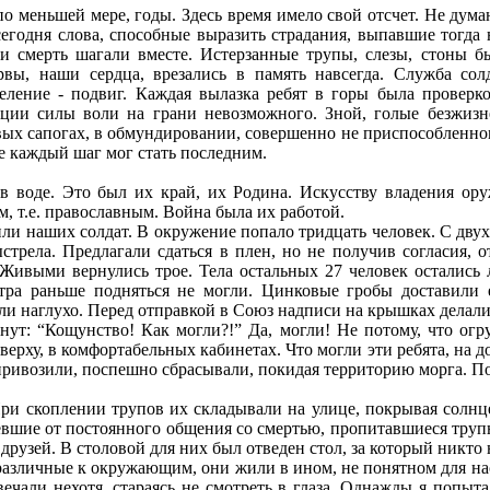
 меньшей мере, годы. Здесь время имело свой отсчет. Не думаю
сегодня слова, способные выразить страдания, выпавшие тогда
 смерть шагали вместе. Истерзанные трупы, слезы, стоны бы
рвы, наши сердца, врезались в память навсегда. Служба со
еление - подвиг. Каждая вылазка ребят в горы была проверко
ации силы воли на грани невозможного. Зной, голые безжизн
овых сапогах, в обмундировании, совершенно не приспособленном
де каждый шаг мог стать последним.
оде. Это был их край, их Родина. Искусству владения оруж
м, т.е. православным. Война была их работой.
наших солдат. В окружение попало тридцать человек. С двух с
трела. Предлагали сдаться в плен, но не получив согласия, о
 Живыми вернулись трое. Тела остальных 27 человек остались л
ветра раньше подняться не могли. Цинковые гробы доставили
ли наглухо. Перед отправкой в Союз надписи на крышках делали
т: “Кощунство! Как могли?!” Да, могли! Не потому, что огруб
ерху, в комфортабельных кабинетах. Что могли эти ребята, на д
 привозили, поспешно сбрасывали, покидая территорию морга. По
 скоплении трупов их складывали на улице, покрывая солнце
евшие от постоянного общения со смертью, пропитавшиеся труп
 друзей. В столовой для них был отведен стол, за который никто 
различные к окружающим, они жили в ином, не понятном для на
ечали нехотя, стараясь не смотреть в глаза. Однажды я попыта