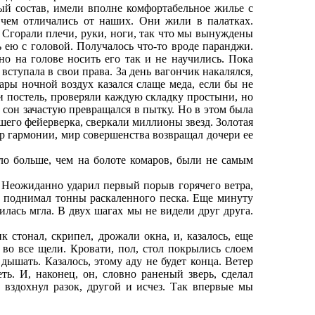
ый состав, имели вполне комфортабельное жилье с
 чем отличались от наших. Они жили в палатках.
. Сгорали плечи, руки, ноги, так что мы вынуждены
ею с головой. Получалось что-то вроде паранджи.
о на голове носить его так и не научились. Пока
ступала в свои права. За день вагончик накалялся,
ары ночной воздух казался слаще меда, если бы не
и постель, проверяли каждую складку простыни, но
е сон зачастую превращался в пытку. Но в этом была
вшего фейерверка, сверкали миллионы звезд. Золотая
р гармонии, мир совершенства возвращал дочери ее
о больше, чем на болоте комаров, были не самым
 Неожиданно ударил первый порыв горячего ветра,
лы поднимал тонны раскаленного песка. Еще минуту
илась мгла. В двух шагах мы не видели друг друга.
 стонал, скрипел, дрожали окна, и, казалось, еще
л во все щели. Кровати, пол, стол покрылись слоем
дышать. Казалось, этому аду не будет конца. Ветер
еть. И, наконец, он, словно раненый зверь, сделал
вздохнул разок, другой и исчез. Так впервые мы