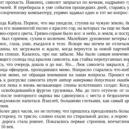
т пропасть. Наконец, самолет запрыгал по кочкам, надрывно гр
млей. Я перебирала в уме события прошедших дней, стараясь ус
 испорченному компьютеру, упрямо задавал один и тот же вопрос:
да Кабула. Первое, что мы увидели, ступив на чужую землю, б
ки его знаменитой песни о красоте гор, на которых ты еще не б
зно-серого цвета. Грязно-серым было все: и небо, и земля, и пос
 был горячим, сухим и колючим. Малейшее дуновение ветерка 
нос, глаза, уши, въедался в тело. Вскоре мы ничем не отличал
шины, их загружали и ждали, когда вернутся за новой партие
та спинах. Казалось, про нас забыли. Мы были самым никчемны
лящего солнца под крылом самолета, как стайка перепуганных во
, что очередь дошла и до нас. Но... Люк самолета закрылся. 
ица офицеров, проходивших мимо. Напрасно старались что-нибу
дили мимо, не обращая внимания на наши вопросы. Прошел е
 к разгрузке самолета (
тут автор наверняка допустила ошибку
ося люка и вновь мелькающие спины вспотевших солдат. Когд
в освободившийся фургон грузовика. Мы до того отупели от о
 после повторного окрика мы сдвинулись с места и безразличн
предложили напиться. Взахлеб, большими глотками, как самый а
ения.
олее двух часов, но не потому, что пришлось преодолевать больш
сторону, то трясло, словно ехали по стиральной доске, а поро
а дорога стала ровнее. Показались первые строения, впечатле
 16 век.