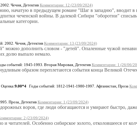
2002. Чечня, Детектив
Комментарии: 12 (23/09/2024)
инию, начатую в предыдущем романе "Шаг в западню", вводит в
одпитки чеченской войны. В далекой Сибири "оборотни" списы
ральные категории.
: 2002. Чечня, Детектив
Комментарии: 13 (23/09/2024)
й" можно дополнить словом - "детей". Опаленные чужой ненави
 их долю выпало немало.
ы событий: 1945-1993. Вторая Мировая, Детектив
Комментарии: 1 (26/06/20
чудливым образом переплетаются события конца Великой Отече
Оценка:
9.00*4
Годы событий: 1812-1941-1980-1997. Афганистан, Проза
Комм
95. Проза, Детектив
Комментарии: 1 (23/09/2024)
дорожных воров, где люди обогащаются и умирают быстро, даже
омментарии: 2 (23/09/2024)
но и читателей. Особенно сибирское золото, отколовшееся от кол