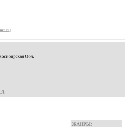
пка.ru
]
восибирская Обл.
.Я.
ЖАНРЫ: