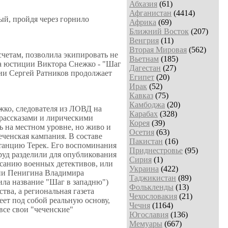
Абхазия
(61)
Афганистан
(4414)
ый, пройдя через горнило
Африка
(69)
Ближний Восток
(207)
Венгрия
(11)
Вторая Мировая
(562)
счетам, позволила экипировать не
Вьетнам
(185)
ка юстиции Виктора Снежко - "Шаг
Дагестан
(27)
ции Сергей Ратников продолжает
Египет
(20)
Ирак
(52)
Кавказ
(75)
Камбоджа
(20)
жко, следователя из ЛОВД на
Карабах
(328)
рассказами и лирическими
Корея
(39)
 на местном уровне, но живо и
Осетия
(63)
еченская кампания. В составе
Пакистан
(16)
станцию Терек. Его воспоминания
Приднестровье
(95)
труд разделили для опубликования
Сирия
(1)
исанию военных детективов, или
Украина
(422)
ции Пенигина Владимира
Таджикистан
(89)
ила название "Шаг в западню")
Фолькленды
(13)
ва, а региональная газета
Чехословакия
(21)
ет под собой реальную основу,
Чечня
(1164)
се свои "чеченские"
Югославия
(136)
Мемуары
(667)