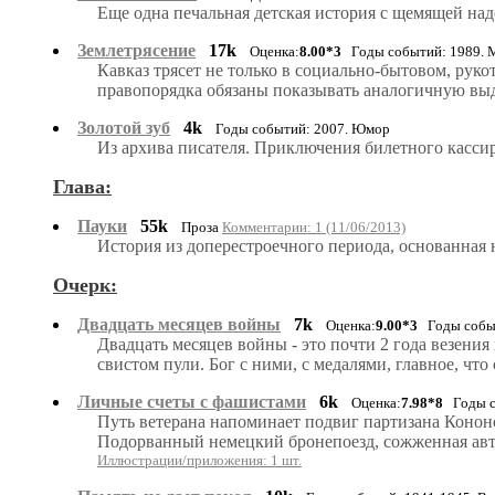
Еще одна печальная детская история с щемящей на
Землетрясение
17k
Оценка:
8.00*3
Годы событий: 1989. 
Кавказ трясет не только в социально-бытовом, руко
правопорядка обязаны показывать аналогичную выд
Золотой зуб
4k
Годы событий: 2007. Юмор
Из архива писателя. Приключения билетного кассир
Глава:
Пауки
55k
Проза
Комментарии: 1 (11/06/2013)
История из доперестроечного периода, основанная 
Очерк:
Двадцать месяцев войны
7k
Оценка:
9.00*3
Годы событ
Двадцать месяцев войны - это почти 2 года везения
свистом пули. Бог с ними, с медалями, главное, что
Личные счеты с фашистами
6k
Оценка:
7.98*8
Годы со
Путь ветерана напоминает подвиг партизана Конон
Подорванный немецкий бронепоезд, сожженная авто
Иллюстрации/приложения: 1 шт.