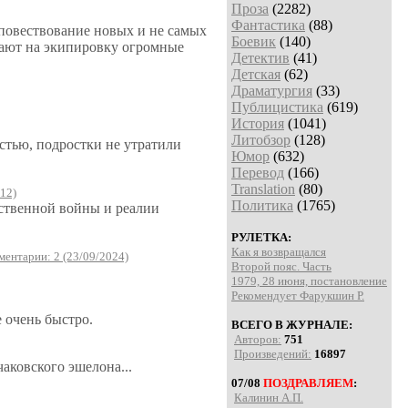
Проза
(2282)
Фантастика
(88)
 повествование новых и не самых
Боевик
(140)
вают на экипировку огромные
Детектив
(41)
Детская
(62)
Драматургия
(33)
Публицистика
(619)
История
(1041)
Литобзор
(128)
стью, подростки не утратили
Юмор
(632)
Перевод
(166)
Translation
(80)
12)
Политика
(1765)
ственной войны и реалии
РУЛЕТКА:
Как я возвращался
ентарии: 2 (23/09/2024)
Второй пояс. Часть
1979, 28 июня, постановление
Рекомендует Фарукшин Р.
 очень быстро.
ВСЕГО В ЖУРНАЛЕ:
Авторов:
751
Произведений:
16897
чаковского эшелона...
07/08
ПОЗДРАВЛЯЕМ
:
Калинин А.П.