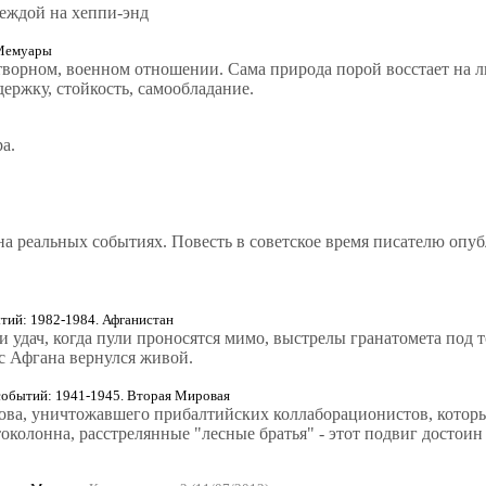
деждой на хеппи-энд
Мемуары
творном, военном отношении. Сама природа порой восстает на люд
ержку, стойкость, самообладание.
а.
на реальных событиях. Повесть в советское время писателю опуб
ий: 1982-1984. Афганистан
 и удач, когда пули проносятся мимо, выстрелы гранатомета под 
 с Афгана вернулся живой.
бытий: 1941-1945. Вторая Мировая
ова, уничтожавшего прибалтийских коллаборационистов, которы
колонна, расстрелянные "лесные братья" - этот подвиг достоин