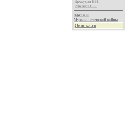
Прокудин Н.Н.
Раченков Е.А.
Афган.ru
Музыка чеченской войны
Окопка.ru