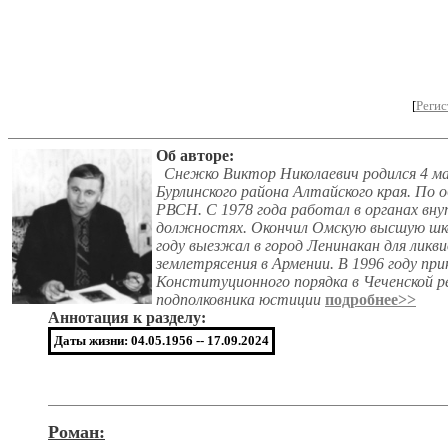
[
Регис
Об авторе:
Снежко Виктор Николаевич родился 4 мая
Бурлинского района Алтайского края. По о
РВСН. С 1978 года работал в органах вну
должностях. Окончил Омскую высшую шк
году выезжал в город Ленинакан для ликв
землетрясения в Армении. В 1996 году пр
Конституционного порядка в Чеченской ре
подполковника юстиции
подробнее>>
Аннотация к разделу:
Даты жизни: 04.05.1956 -- 17.09.2024
Роман: