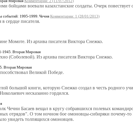
торая Мировая
Комментарии: 2 (11/07/2012)
и бойцами воевали казахстанские солдаты. Очерк повествует о т
 событий: 1995-1999. Чечня
Комментарии: 1 (28/01/2013)
 в сердце писателя.
ине Момоте. Из архива писателя Виктора Снежко.
1-1945. Вторая Мировая
но (Соболевой). Из архива писателя Виктора Снежко.
5. Вторая Мировая
 способствовал Великой Победе.
лой большой книги, которую Снежко создал в честь родного уч
 Николаевич несказанно гордился.
ня
лк Чечни Басаев вещал в кругу собравшихся полевых командиров 
ных отрядов". О том ночном бое омоновцы-сибиряки почему-то 
ыло увидеть толпящихся омоновцев.