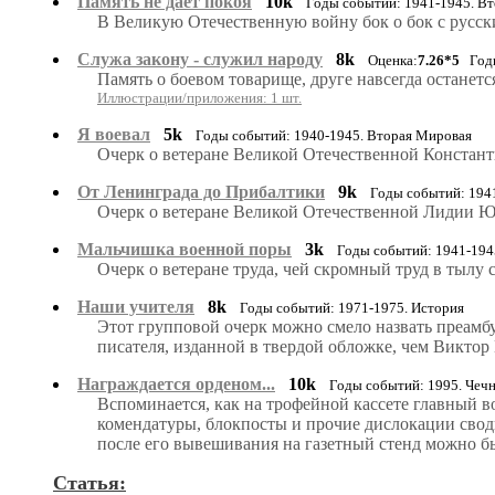
Память не дает покоя
10k
Годы событий: 1941-1945. В
В Великую Отечественную войну бок о бок с русским
Служа закону - служил народу
8k
Оценка:
7.26*5
Годы
Память о боевом товарище, друге навсегда останется
Иллюстрации/приложения: 1 шт.
Я воевал
5k
Годы событий: 1940-1945. Вторая Мировая
Очерк о ветеране Великой Отечественной Констант
От Ленинграда до Прибалтики
9k
Годы событий: 194
Очерк о ветеране Великой Отечественной Лидии Юх
Мальчишка военной поры
3k
Годы событий: 1941-194
Очерк о ветеране труда, чей скромный труд в тылу
Наши учителя
8k
Годы событий: 1971-1975. История
Этот групповой очерк можно смело назвать преамбу
писателя, изданной в твердой обложке, чем Виктор
Награждается орденом...
10k
Годы событий: 1995. Чеч
Вспоминается, как на трофейной кассете главный во
комендатуры, блокпосты и прочие дислокации свод
после его вывешивания на газетный стенд можно б
Статья: