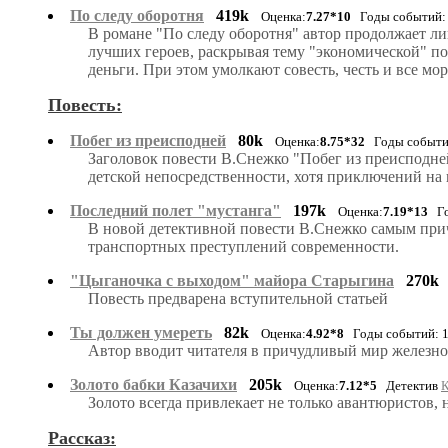
По следу оборотня
419k
Оценка:
7.27*10
Годы событий: 
В романе "По следу оборотня" автор продолжает л
лучших героев, раскрывая тему "экономической" п
деньги. При этом умолкают совесть, честь и все мо
Повесть:
Побег из преисподней
80k
Оценка:
8.75*32
Годы событий
Заголовок повести В.Снежко "Побег из преисподне
детской непосредственности, хотя приключений на
Последний полет "мустанга"
197k
Оценка:
7.19*13
Год
В новой детективной повести В.Снежко самым при
транспортных преступлений современности.
"Цыганочка с выходом" майора Старыгина
270k
Повесть предварена вступительной статьей
Ты должен умереть
82k
Оценка:
4.92*8
Годы событий: 19
Автор вводит читателя в причудливый мир железно
Золото бабки Казачихи
205k
Оценка:
7.12*5
Детектив
К
Золото всегда привлекает не только авантюристов, 
Рассказ: