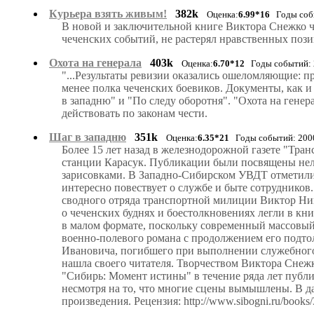
Курьера взять живым!
382k
Оценка:
6.99*16
Годы собы
В новой и заключительной книге Виктора Снежко ч
чеченских событий, не растерял нравственных поз
Охота на генерала
403k
Оценка:
6.70*12
Годы событий: 2
"...Результаты ревизии оказались ошеломляющие: п
менее полка чеченских боевиков. Документы, как 
в западню" и "По следу оборотня". "Охота на гене
действовать по законам чести.
Шаг в западню
351k
Оценка:
6.35*21
Годы событий: 2000
Более 15 лет назад в железнодорожной газете "Тра
станции Карасук. Публикации были посвящены нел
зарисовками. В Западно-Сибирском УВДТ отметили 
интересно повествует о службе и быте сотрудников.
сводного отряда транспортной милиции Виктор Ник
о чеченских буднях и боестолкновениях легли в кни
в малом формате, поскольку современный массовый 
военно-полевого романа с продолжением его подто
Ивановича, погибшего при выполнении служебного 
нашла своего читателя. Творчеством Виктора Снежк
"Сибирь: Момент истины" в течение ряда лет публи
несмотря на то, что многие сцены вымышлены. В 
произведения. Рецензия: http://www.sibogni.ru/books