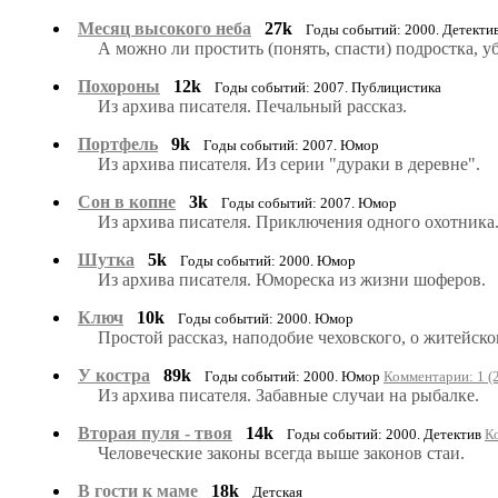
Месяц высокого неба
27k
Годы событий: 2000. Детекти
А можно ли простить (понять, спасти) подростка, 
Похороны
12k
Годы событий: 2007. Публицистика
Из архива писателя. Печальный рассказ.
Портфель
9k
Годы событий: 2007. Юмор
Из архива писателя. Из серии "дураки в деревне".
Сон в копне
3k
Годы событий: 2007. Юмор
Из архива писателя. Приключения одного охотника
Шутка
5k
Годы событий: 2000. Юмор
Из архива писателя. Юмореска из жизни шоферов.
Ключ
10k
Годы событий: 2000. Юмор
Простой рассказ, наподобие чеховского, о житейск
У костра
89k
Годы событий: 2000. Юмор
Комментарии: 1 (
Из архива писателя. Забавные случаи на рыбалке.
Вторая пуля - твоя
14k
Годы событий: 2000. Детектив
К
Человеческие законы всегда выше законов стаи.
В гости к маме
18k
Детская