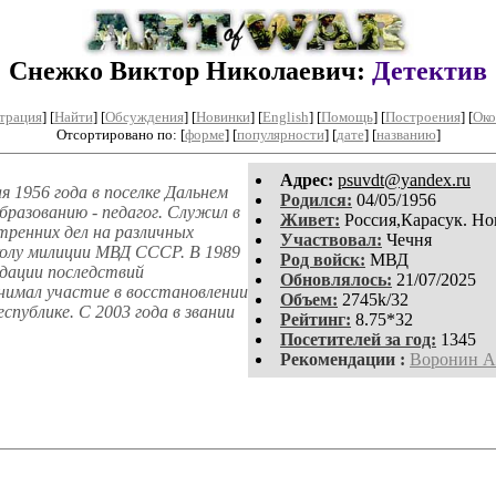
Снежко Виктор Николаевич:
Детектив
трация
]
[
Найти
] [
Обсуждения
] [
Новинки
] [
English
] [
Помощь
] [
Построения
]
[
Око
Отсортировано по: [
форме
] [
популярности
] [
дате
] [
названию
]
Aдpeс:
psuvdt@yandex.ru
 1956 года в поселке Дальнем
Родился:
04/05/1956
бразованию - педагог. Служил в
Живет:
Россия,Карасук. Но
тренних дел на различных
Участвовал:
Чечня
олу милиции МВД СССР. В 1989
Род войск:
МВД
идации последствий
Обновлялось:
21/07/2025
инимал участие в восстановлении
Объем:
2745k/32
спублике. С 2003 года в звании
Рейтинг:
8.75*32
Посетителей за год:
1345
Рекомендации :
Воронин А