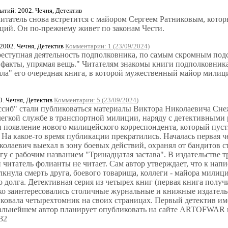
тий: 2002. Чечня, Детектив
итатель снова встретится с майором Сергеем Ратниковым, котор
иций. Он по-прежнему живет по законам Чести.
002. Чечня, Детектив
Комментарии: 1 (23/09/2024)
реступная деятельность подполковника, по самым скромным под
и факты, упрямая вещь." Читателям знакомы книги подполковни
рала" его очередная книга, в которой мужественный майор мили
. Чечня, Детектив
Комментарии: 5 (23/09/2024)
нссиб" стали публиковаться материалы Виктора Николаевича Сне
егкой службе в транспортной милиции, наряду с детективными 
появление нового милицейского корреспондента, который пусть
 На какое-то время публикации прекратились. Началась первая ч
олаевич выехал в зону боевых действий, охранял от бандитов 
гу с рабочим названием "Тринадцатая застава". В издательстве 
читатель фолианты не читает. Сам автор утверждает, что к нап
лкнула смерть друга, боевого товарища, коллеги - майора мили
долга. Детективная серия из четырех книг (первая книга получ
о заинтересовались столичные журнальные и книжные издательст
ковала четырехтомник на своих страницах. Первый детектив име
дальнейшем автор планирует опубликовать на сайте ARTOFWAR в
/32