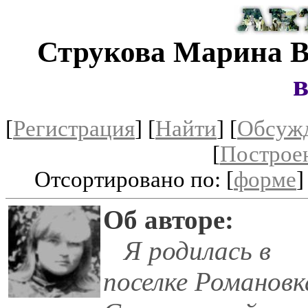
Струкова Марина В
[
Регистрация
]
[
Найти
] [
Обсуж
[
Построе
Отсортировано по: [
форме
]
Об авторе:
Я родилась в
поселке Романовк