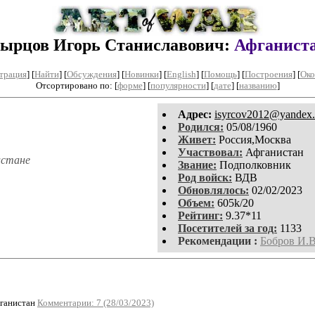
ырцов Игорь Станиславович:
Афганист
трация
]
[
Найти
] [
Обсуждения
] [
Новинки
] [
English
] [
Помощь
] [
Построения
]
[
Око
Отсортировано по: [
форме
] [
популярности
] [
дате
] [
названию
]
Aдpeс:
isyrcov2012@yandex.
Родился:
05/08/1960
Живет:
Россия,Москва
Участвовал:
Афганистан
истане
Звание:
Подполковник
Род войск:
ВДВ
Обновлялось:
02/02/2023
Объем:
605k/20
Рейтинг:
9.37*11
Посетителей за год:
1133
Рекомендации :
Бобров И.В
фганистан
Комментарии: 7 (28/03/2023)