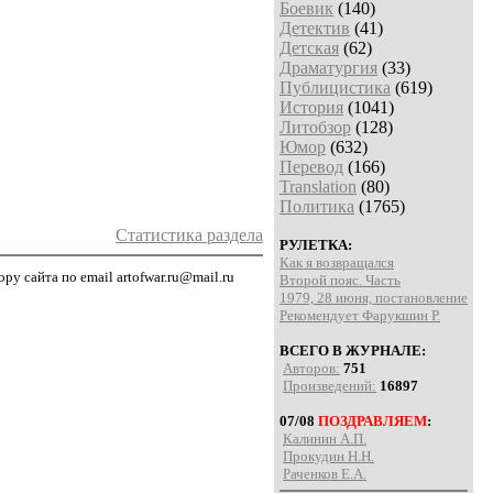
Боевик
(140)
Детектив
(41)
Детская
(62)
Драматургия
(33)
Публицистика
(619)
История
(1041)
Литобзор
(128)
Юмор
(632)
Перевод
(166)
Translation
(80)
Политика
(1765)
Статистика раздела
РУЛЕТКА:
Как я возвращался
у сайта по email artofwar.ru@mail.ru
Второй пояс. Часть
1979, 28 июня, постановление
Рекомендует Фарукшин Р.
ВСЕГО В ЖУРНАЛЕ:
Авторов:
751
Произведений:
16897
07/08
ПОЗДРАВЛЯЕМ
:
Калинин А.П.
Прокудин Н.Н.
Раченков Е.А.