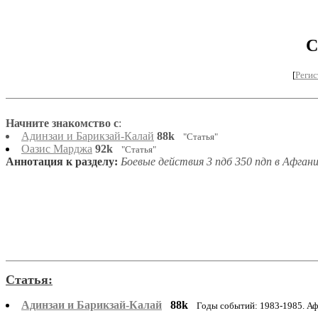
С
[
Регис
Начните знакомство с
:
Адинзаи и Барикзай-Калай
88k
"Статья"
Оазис Марджа
92k
"Статья"
Аннотация к разделу:
Боевые действия 3 пдб 350 пдп в Афган
Статья:
Адинзаи и Барикзай-Калай
88k
Годы событий: 1983-1985. А