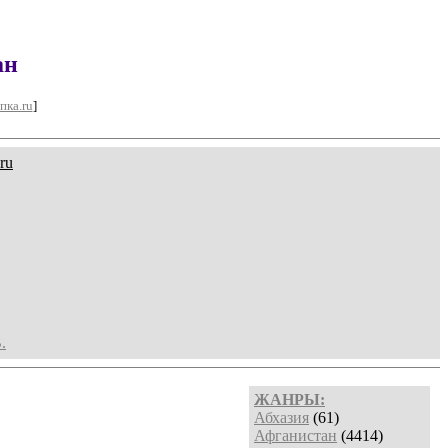
ан
пка.ru
]
ru
.
ЖАНРЫ:
Абхазия
(61)
Афганистан
(4414)