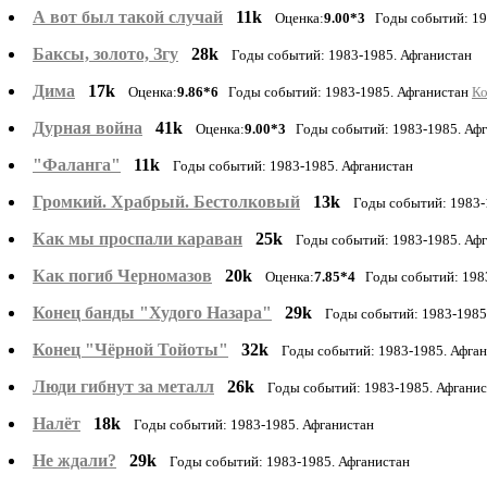
А вот был такой случай
11k
Оценка:
9.00*3
Годы событий: 198
Баксы, золото, Згу
28k
Годы событий: 1983-1985. Афганистан
Дима
17k
Оценка:
9.86*6
Годы событий: 1983-1985. Афганистан
Ко
Дурная война
41k
Оценка:
9.00*3
Годы событий: 1983-1985. Афг
"Фаланга"
11k
Годы событий: 1983-1985. Афганистан
Громкий. Храбрый. Бестолковый
13k
Годы событий: 1983-
Как мы проспали караван
25k
Годы событий: 1983-1985. Аф
Как погиб Черномазов
20k
Оценка:
7.85*4
Годы событий: 1983
Конец банды "Худого Назара"
29k
Годы событий: 1983-1985
Конец "Чёрной Тойоты"
32k
Годы событий: 1983-1985. Афга
Люди гибнут за металл
26k
Годы событий: 1983-1985. Афгани
Налёт
18k
Годы событий: 1983-1985. Афганистан
Не ждали?
29k
Годы событий: 1983-1985. Афганистан