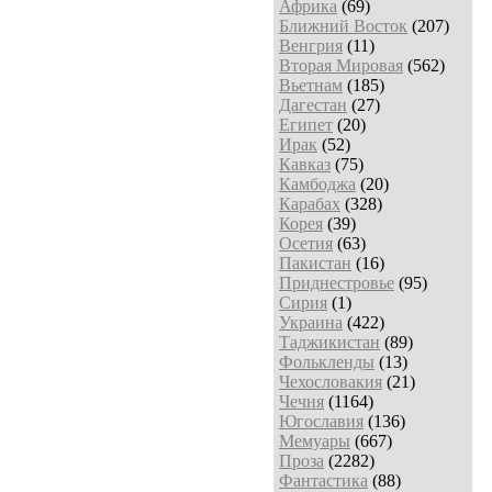
Африка
(69)
Ближний Восток
(207)
Венгрия
(11)
Вторая Мировая
(562)
Вьетнам
(185)
Дагестан
(27)
Египет
(20)
Ирак
(52)
Кавказ
(75)
Камбоджа
(20)
Карабах
(328)
Корея
(39)
Осетия
(63)
Пакистан
(16)
Приднестровье
(95)
Сирия
(1)
Украина
(422)
Таджикистан
(89)
Фолькленды
(13)
Чехословакия
(21)
Чечня
(1164)
Югославия
(136)
Мемуары
(667)
Проза
(2282)
Фантастика
(88)