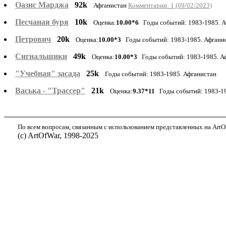
Оазис Марджа
92k
Афганистан
Комментарии: 1 (09/02/2023)
Песчаная буря
10k
Оценка:
10.00*6
Годы событий: 1983-1985. 
Петрович
20k
Оценка:
10.00*3
Годы событий: 1983-1985. Афгани
Сигнальщики
49k
Оценка:
10.00*3
Годы событий: 1983-1985. А
"Учебная" засада
25k
Годы событий: 1983-1985. Афганистан
Васька - "Трассер"
21k
Оценка:
9.37*11
Годы событий: 1983-19
По всем вопросам, связанным с использованием представленных на ArtOf
(с) ArtOfWar, 1998-2025