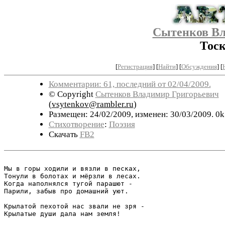
Сытенков Вл
Тоск
[
Регистрация
]
[
Найти
] [
Обсуждения
] [
Комментарии: 61, последний от 02/04/2009.
© Copyright
Сытенков Владимир Григорьевич
(
vsytenkov@rambler.ru
)
Размещен: 24/02/2009, изменен: 30/03/2009. 0k
Стихотворение
:
Поэзия
Скачать
FB2
Мы в горы ходили и вязли в песках,

Тонули в болотах и мёрзли в лесах.

Когда наполнялся тугой парашют -

Парили, забыв про домашний уют.

Крылатой пехотой нас звали не зря -

Крылатые души дала нам земля!
