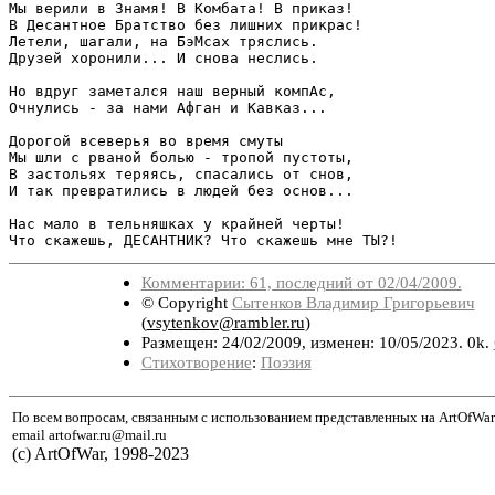
Мы верили в Знамя! В Комбата! В приказ!

В Десантное Братство без лишних прикрас!

Летели, шагали, на БэМсах тряслись.

Друзей хоронили... И снова неслись.

Но вдруг заметался наш верный компАс,

Очнулись - за нами Афган и Кавказ...

Дорогой всеверья во время смуты

Мы шли с рваной болью - тропой пустоты,

В застольях теряясь, спасались от снов,

И так превратились в людей без основ...

Нас мало в тельняшках у крайней черты!

Что скажешь, ДЕСАНТНИК? Что скажешь мне ТЫ?!
Комментарии: 61, последний от 02/04/2009.
© Copyright
Сытенков Владимир Григорьевич
(
vsytenkov@rambler.ru
)
Размещен: 24/02/2009, изменен: 10/05/2023. 0k.
Стихотворение
:
Поэзия
По всем вопросам, связанным с использованием представленных на ArtOfWar
email artofwar.ru@mail.ru
(с) ArtOfWar, 1998-2023