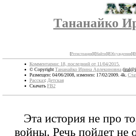
Тананайко И
[
Регистрация
]
[
Найти
] [
Обсуждения
] [
Комментарии: 18, последний от 11/04/2015.
© Copyright
Тананайко Ирина Арлекиновна
(
iral@
Размещен: 04/06/2008, изменен: 17/02/2009. 4k.
Ста
Рассказ
:
Детская
Скачать
FB2
Эта история не про то,
войны. Речь пойдет не 