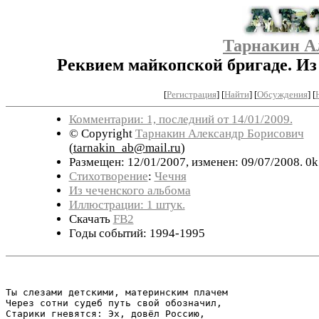
Тарнакин А
Реквием майкопской бригаде. Из
[
Регистрация
]
[
Найти
] [
Обсуждения
] [
Комментарии: 1, последний от 14/01/2009.
© Copyright
Тарнакин Александр Борисович
(
tarnakin_ab@mail.ru
)
Размещен: 12/01/2007, изменен: 09/07/2008. 0k
Стихотворение
:
Чечня
Из чеченского альбома
Иллюстрации: 1 штук.
Скачать
FB2
Годы событий: 1994-1995
Ты слезами детскими, материнским плачем

Через сотни судеб путь свой обозначил,

Старики гневятся: Эх, довёл Россию,
