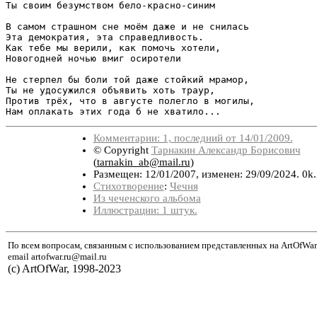
Ты своим безумством бело-красно-синим

В самом страшном сне моём даже и не снилась

Эта демократия, эта справедливость.

Как тебе мы верили, как помочь хотели,

Новогодней ночью вмиг осиротели

Не стерпел бы боли той даже стойкий мрамор,

Ты не удосужился объявить хоть траур,

Против трёх, что в августе полегло в могилы,

Комментарии: 1, последний от 14/01/2009.
© Copyright
Тарнакин Александр Борисович
(
tarnakin_ab@mail.ru
)
Размещен: 12/01/2007, изменен: 29/09/2024. 0k
Стихотворение
:
Чечня
Из чеченского альбома
Иллюстрации: 1 штук.
По всем вопросам, связанным с использованием представленных на ArtOfWar
email artofwar.ru@mail.ru
(с) ArtOfWar, 1998-2023