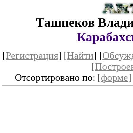
Ташпеков Влади
Карабахс
[
Регистрация
]
[
Найти
] [
Обсуж
[
Построе
Отсортировано по: [
форме
]